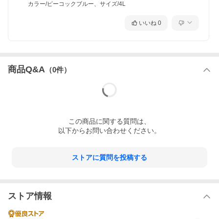
け心地で、アンダーも肌に直接ゴムが当らないソフトな着用感！
カラー/ピーコックブルー、サイズ/4L
バストトップが表に響かない安心仕様！ゆったりとした着心地
で、お家時間などにオススメです♪総レースだから華奢＆ロマンテ
いいね
0
ィックな印象に！
商品Q&A
（
0
件）
この
商品
に関する質問は、
以下からお問い合わせください。
ストアに質問を投稿する
ストア情報