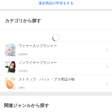
違反
商品の
申告をする
カテゴリから探す
ワイヤー入りブラジャー
(
402
件)
ノンワイヤーブラジャー
(
372
件)
ストラップ・パット・ブラ周辺小物
(
9
件)
関連ジャンルから探す