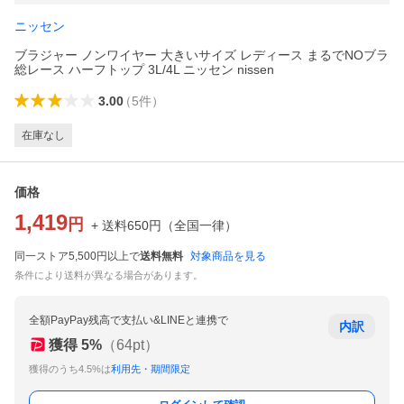
ニッセン
ブラジャー ノンワイヤー 大きいサイズ レディース まるでNOブラ
総レース ハーフトップ 3L/4L ニッセン nissen
3.00
（
5
件
）
在庫なし
価格
1,419
円
+ 送料
650
円
（
全国一律
）
同一ストア5,500円以上で
送料無料
対象商品を見る
条件により送料が異なる場合があります。
全額PayPay残高で支払い&LINEと連携で
内訳
獲得
5
%
（
64
pt）
獲得のうち4.5%は
利用先・期間限定