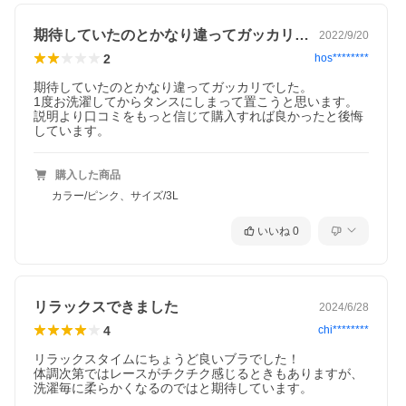
期待していたのとかなり違ってガッカリで…
2022/9/20
2
hos********
期待していたのとかなり違ってガッカリでした。

1度お洗濯してからタンスにしまって置こうと思います。

説明より口コミをもっと信じて購入すれば良かったと後悔
グレイッシュピンク
しています。
購入した商品
カラー/ピンク、サイズ/3L
いいね
0
リラックスできました
2024/6/28
4
chi********
リラックスタイムにちょうど良いブラでした！

体調次第ではレースがチクチク感じるときもありますが、
洗濯毎に柔らかくなるのではと期待しています。