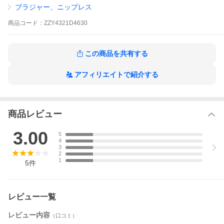
S/M/L/LL はこちら
ブラジャー、ニップレス
5L/6L はこちら
8L/10L はこちら
商品
コード：
ZZY4321D4630
【サイズガイドを見る】
この商品を共有する
※商品は複数サイトで共有しており、システム
で在庫調整を行っておりますが、ズレが生じ欠
アフィリエイトで紹介する
品となりキャンセルとなる場合がございます。
その際は、別途メールにてご案内させて頂きま
す。
ブラック
商品レビュー
3.00
5
4
3
2
1
5
件
レビュー一覧
レビュー内容
（口コミ）