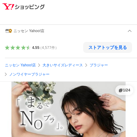
ニッセン Yahoo!店
ストアトップを見る
4.55
（
4,577
件
）
ニッセン Yahoo!店
大きいサイズレディース
ブラジャー
ノンワイヤーブラジャー
1
/
24