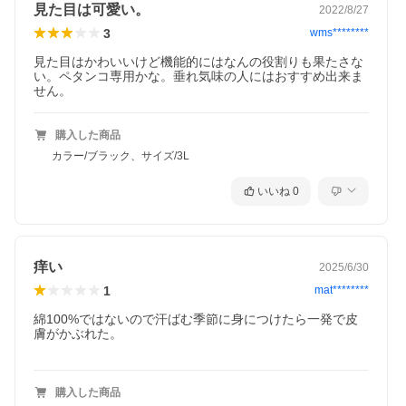
見た目は可愛い。
2022/8/27
3
wms********
見た目はかわいいけど機能的にはなんの役割りも果たさな
い。ペタンコ専用かな。垂れ気味の人にはおすすめ出来ま
せん。
購入した商品
カラー/ブラック、サイズ/3L
いいね
0
痒い
2025/6/30
1
mat********
綿100%ではないので汗ばむ季節に身につけたら一発で皮
膚がかぶれた。

コメント
ブラを着けてる感がない！まるでＮＯブラ！窮屈な締め付け感の
購入した商品
無いハーフトップタイプブラジャー。ストラップ部分もラクな着