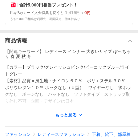
合計5,000円相当プレゼント！
1,419
0
PayPayカード入会特典を使うと
円
円
うち2,000円相当は利用先・期間限定。他条件あり
商品情報
【関連キーワード】 レディース インナー 大きいサイズ ぽっちゃ
り 春 夏 秋 冬
【カラー】ブラック/グレイッシュピンク/ピーコックブルー/ライ
トグレー
【素材】品質＝身生地：ナイロン６０％ ポリエステル３０％
ポリウレタン１０％ ホックなし（Ｕ型） ワイヤーなし 後ホッ
クなし ボーンなし パッドなし ソフトタイプ ストラップ取
り外し不可 企画・デザインは日本
【原産国】中国産
【メーカー品番】ZZY4321D4630
もっと見る
★他のサイズは以下をご覧ください
ファッション
レディースファッション
下着、靴下、部屋着