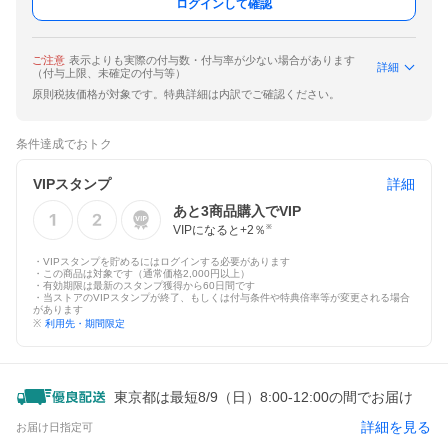
ログインして確認
ご注意
表示よりも実際の付与数・付与率が少ない場合があります
詳細
（付与上限、未確定の付与等）
原則税抜価格が対象です。特典詳細は内訳でご確認ください。
条件達成でおトク
VIPスタンプ
詳細
あと
3
商品購入でVIP
VIPになると+
2
％
※
・VIPスタンプを貯めるにはログインする必要があります
・この商品は対象です（通常価格2,000円以上）
・有効期限は最新のスタンプ獲得から60日間です
・当ストアのVIPスタンプが終了、もしくは付与条件や特典倍率等が変更される場合
があります
※
利用先・期間限定
東京都は最短8/9（日）8:00-12:00の間でお届け
詳細を見る
お届け日指定可