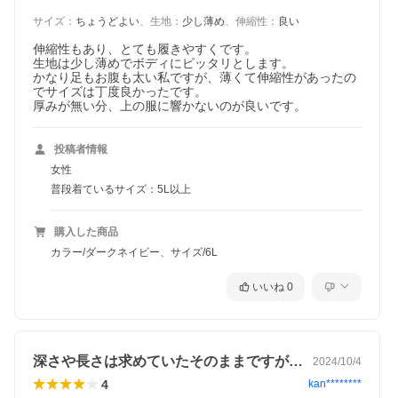
サイズ
：
ちょうどよい
、
生地
：
少し薄め
、
伸縮性
：
良い
伸縮性もあり、とても履きやすくです。

生地は少し薄めでボディにピッタリとします。

かなり足もお腹も太い私ですが、薄くて伸縮性があったの
でサイズは丁度良かったです。

厚みが無い分、上の服に響かないのが良いです。
投稿者情報
女性
普段着ているサイズ：5L以上
購入した商品
カラー/ダークネイビー、サイズ/6L
いいね
0
深さや長さは求めていたそのままですが、…
2024/10/4
4
kan********