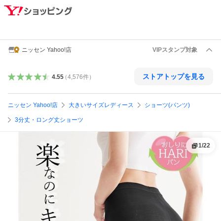
ニッセン Yahoo!店
VIPスタンプ対象
ストアトップを見る
4.55
（
4,576
件
）
ニッセン Yahoo!店
大きいサイズレディース
ショーツ(パンツ)
3分丈・ロング丈ショーツ
1
/
22