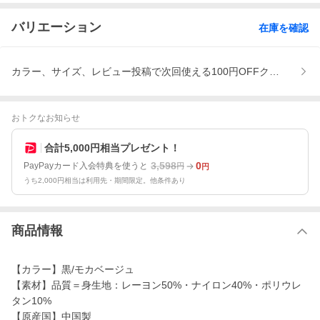
バリエーション
在庫を確認
カラー、サイズ、レビュー投稿で次回使える100円OFFクーポンプ
おトクなお知らせ
合計5,000円相当プレゼント！
3,598
0
PayPayカード入会特典を使うと
円
円
うち2,000円相当は利用先・期間限定。他条件あり
商品情報
【カラー】黒/モカベージュ
【素材】品質＝身生地：レーヨン50%・ナイロン40%・ポリウレ
タン10%
【原産国】中国製