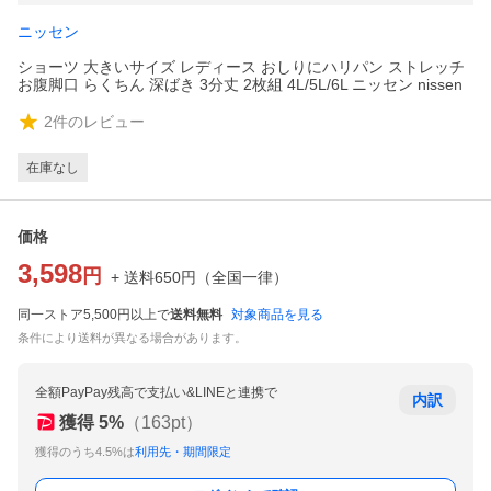
ニッセン
ショーツ 大きいサイズ レディース おしりにハリパン ストレッチ
お腹脚口 らくちん 深ばき 3分丈 2枚組 4L/5L/6L ニッセン nissen
2
件のレビュー
在庫なし
価格
3,598
円
+ 送料
650
円
（
全国一律
）
同一ストア5,500円以上で
送料無料
対象商品を見る
条件により送料が異なる場合があります。
全額PayPay残高で支払い&LINEと連携で
内訳
獲得
5
%
（
163
pt）
獲得のうち4.5%は
利用先・期間限定