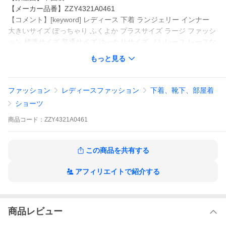
【メーカー品番】ZZY4321A0461
【コメント】[keyword] レディース 下着 ランジェリー インナー
大きいサイズ ぽっちゃり ふくよか プラスサイズ ラージ ファッシ
ョン 標準サイズ 普通サイズ ゆったりサイズ ノンレース レースな
し らくちん 締め付けない 脚口 お腹 ストレッチ 伸びる お買い得
もっと見る
セット まとめ買い セット お得 春 夏 秋 冬 [comment] 楽なのにキ
レイをかなえるおしりにハリパン。はいたら病みつきになるフィ
ット感で段差のないお尻に。お客様の声をもとに改良をした３分
ファッション
レディースファッション
下着、靴下、部屋着
丈が登場です！お尻の凸凹、ショーツの食い込み、ゴムの締め付
ショーツ
け・・・ショーツにはお悩みがいっぱい。ハリパンなら楽なのに
キレイ！【素材の
商品
コード：
ZZY4321A0461
★他のサイズは以下をご覧ください
この商品を共有する
S/M/L/LL/3L はこちら
アフィリエイトで紹介する
【サイズガイドを見る】
商品レビュー