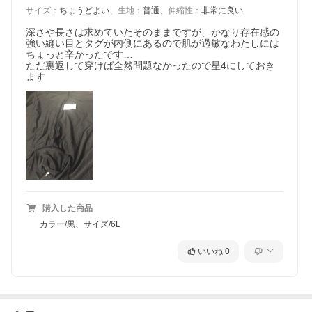
サイズ
：
ちょうどよい
、
生地
：
普通
、
伸縮性
：
非常に良い
深さや長さは求めていたそのままですが、かなり存在感の
強い縫い目とタグが内側にあるので肌が過敏なわたしには
ちょっと辛かったです…

ただ裏返して穿けば全然問題なかったので星4にしておき
ます
購入した商品
カラー/黒、サイズ/6L
いいね
0