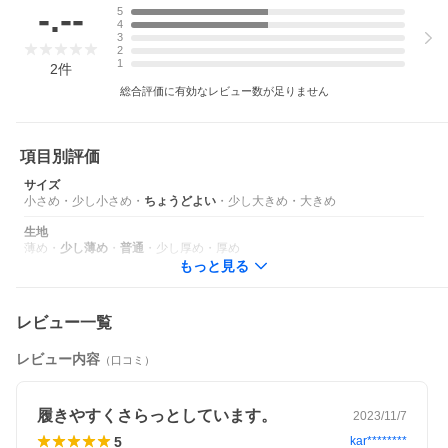
-.--
5
4
3
2
1
2
件
総合評価に有効なレビュー数が足りません
項目別評価
サイズ
小さめ
・
少し小さめ
・
ちょうどよい
・
少し大きめ
・
大きめ
生地
薄め
・
少し薄め
・
普通
・
少し厚め
・
厚め
もっと見る
レビュー一覧
レビュー内容
（口コミ）
履きやすくさらっとしています。
2023/11/7
5
kar********