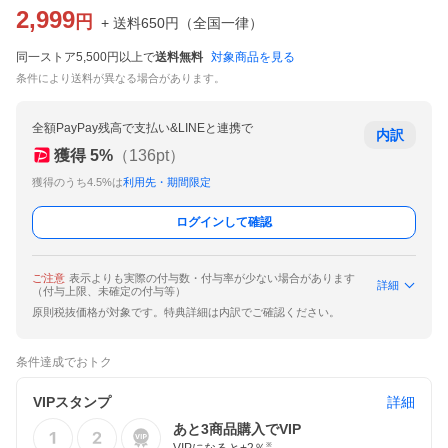
2,999
円
+ 送料
650
円
（
全国一律
）
同一ストア5,500円以上で
送料無料
対象商品を見る
条件により送料が異なる場合があります。
全額PayPay残高で支払い&LINEと連携で
内訳
獲得
5
%
（
136
pt）
獲得のうち4.5%は
利用先・期間限定
ログインして確認
ご注意
表示よりも実際の付与数・付与率が少ない場合があります
詳細
（付与上限、未確定の付与等）
原則税抜価格が対象です。特典詳細は内訳でご確認ください。
条件達成でおトク
VIPスタンプ
詳細
あと
3
商品購入でVIP
※