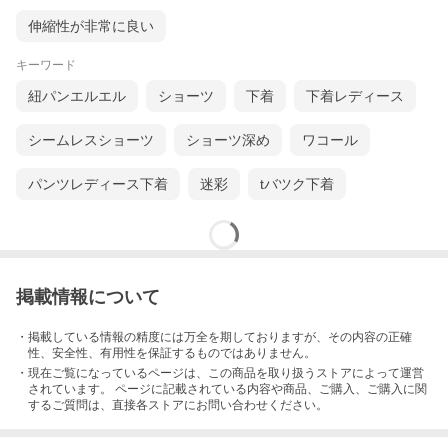
伸縮性が非常に良い
ピーチピンク+黒(フラワープリント)
キーワード
紐パンエルエル
ショーツ
下着
下着レディース
シームレスショーツ
ショーツ深め
ワコール
パンツレディース下着
迷彩
tバツク下着
掲載情報について
・掲載している情報の精度には万全を期しておりますが、その内容の正確
性、安全性、有用性を保証するものではありません。
・現在ご覧になっているページは、この
商品
を取り扱うストアによって運営
されています。 ページに記載されている内容
や商品、ご購入
、ご購入に関
するご質問は、直接各ストアにお問い合わせください。
黒+ピーコックブルー