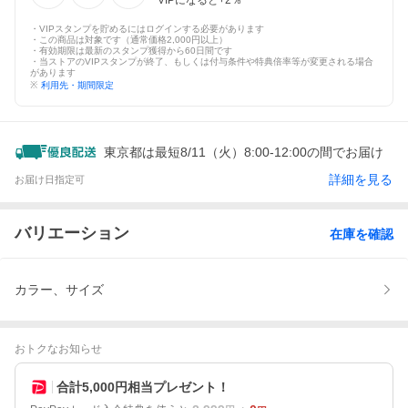
VIPになると+
2
％
・VIPスタンプを貯めるにはログインする必要があります
・この商品は対象です（通常価格2,000円以上）
・有効期限は最新のスタンプ獲得から60日間です
・当ストアのVIPスタンプが終了、もしくは付与条件や特典倍率等が変更される場合
があります
※
利用先・期間限定
東京都は最短8/11（火）8:00-12:00の間でお届け
詳細を見る
お届け日指定可
バリエーション
在庫を確認
カラー、サイズ
おトクなお知らせ
合計5,000円相当プレゼント！