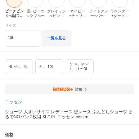
ピーチピン
黒+ピーコ
グレイッシ
ネイビー
ライトグレ
ラベンダー
ク+黒(フラ
ックブルー
ュピンク
+チェリー
ー+パール
+ダークグ
ワープリン
+オフホワ
ピンク
ピンク
レー
ト)
イト
サイズ
10L
一覧を見る
S~M、M〜
4L~5L、6L
8L、10L
L、LL〜3L
対象
ニッセン
ショーツ 大きいサイズ レディース 総レース ふんどしショーツ ま
るでNOパン 2枚組 8L/10L ニッセン nissen
価格