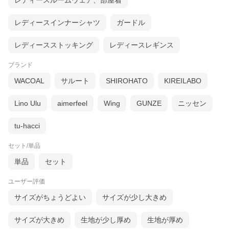
レディースルームウェア、部屋着
レディースインナーシャツ
ガードル
レディースストッキング
レディースレギンス
黒2枚
ブランド
WACOAL
サルート
SHIROHATO
KIREILABO
Lino Ulu
aimerfeel
Wing
GUNZE
ニッセン
tu-hacci
セット/単品
単品
セット
ユーザー評価
サイズがちょうどよい
サイズが少し大きめ
サイズが大きめ
生地が少し厚め
生地が厚め