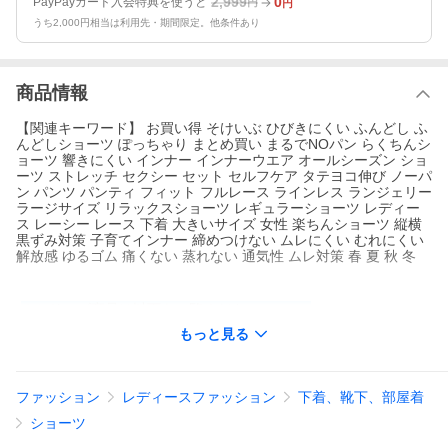
2,999
0
PayPayカード入会特典を使うと
円
円
うち2,000円相当は利用先・期間限定。他条件あり
商品情報
【関連キーワード】 お買い得 そけいぶ ひびきにくい ふんどし ふ
んどしショーツ ぽっちゃり まとめ買い まるでNOパン らくちんシ
ョーツ 響きにくい インナー インナーウエア オールシーズン ショ
ーツ ストレッチ セクシー セット セルフケア タテヨコ伸び ノーパ
ン パンツ パンティ フィット フルレース ラインレス ランジェリー
ラージサイズ リラックスショーツ レギュラーショーツ レディー
ス レーシー レース 下着 大きいサイズ 女性 楽ちんショーツ 縦横
黒ずみ対策 子育てインナー 締めつけない ムレにくい むれにくい
解放感 ゆるゴム 痛くない 蒸れない 通気性 ムレ対策 春 夏 秋 冬
★シリーズ商品は以下をご覧ください
スタンダードショーツ(S~M〜LL~3L)はこちら
もっと見る
スタンタードショーツ(4L~5L〜6L)はこちら
スタンダードショーツ(M〜L)はこちら
スタンダードショーツ(LL〜3L)はこちら
スタンタードショーツ(4L〜6L)はこちら
ファッション
レディースファッション
下着、靴下、部屋着
ショーツ
【サイズガイドを見る】