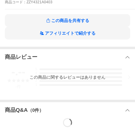
商品
コード：
ZZY4321A0403
※商品は複数サイトで共有しており、システム
で在庫調整を行っておりますが、ズレが生じ欠
品となりキャンセルとなる場合がございます。
その際は、別途メールにてご案内させて頂きま
この商品を共有する
す。
アフィリエイトで紹介する
【カラー】グレイッシュピンク+オフホワイト/
ネイビー+チェリーピンク/ライトグレー+パール
ピンク/ラベンダー+ダークグレー/黒2枚/ピーチ
ピンク+黒(フラワープリント)/黒+ピーコックブ
ルー/ルビーレッド+ジュエルグリーン/ライトベ
商品レビュー
ージュ+モカ/グレイッシュピンク+黒
【備考】洗濯機ＯＫ
※お洗濯は、必ず取り扱い表示にしたがってく
-.--
5
ださい。
4
【素材】品質＝レース部：ナイロン・ポリエス
この
商品
に関するレビューはありません
3
2
テル・ポリウレタン 裏打ち部：綿100％ 又
1
は レース部：ナイロン60％・ポリエステル
-
件
30％・ポリウレタン10％ 裏打ち部：綿100％
この商品は環境負荷低減の為、下げ札等の付属
品はございません。
商品Q&A
（
0
件）
【原産国】中国製
【商品コード】ZZY4321A0403
グレイッシュピンク+オフホワイト