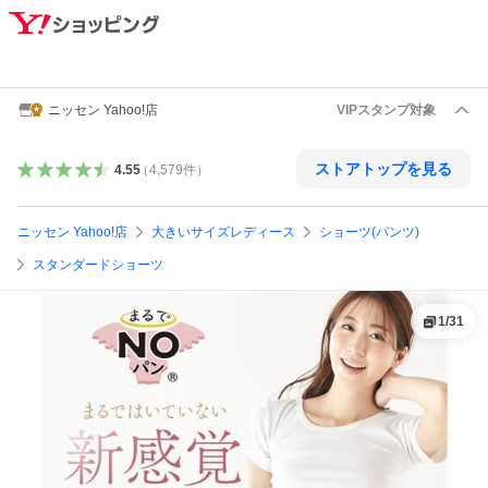
ニッセン Yahoo!店
VIPスタンプ対象
ストアトップを見る
4.55
（
4,579
件
）
ニッセン Yahoo!店
大きいサイズレディース
ショーツ(パンツ)
スタンダードショーツ
1
/
31