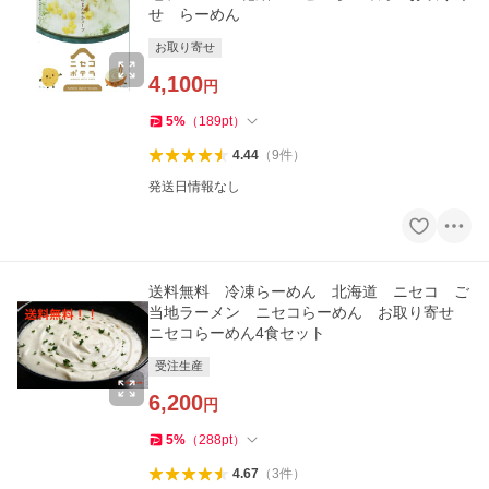
せ らーめん
お取り寄せ
4,100
円
5
%
（
189
pt
）
4.44
（
9
件
）
発送日情報なし
送料無料 冷凍らーめん 北海道 ニセコ ご
当地ラーメン ニセコらーめん お取り寄せ
ニセコらーめん4食セット
受注生産
6,200
円
5
%
（
288
pt
）
4.67
（
3
件
）