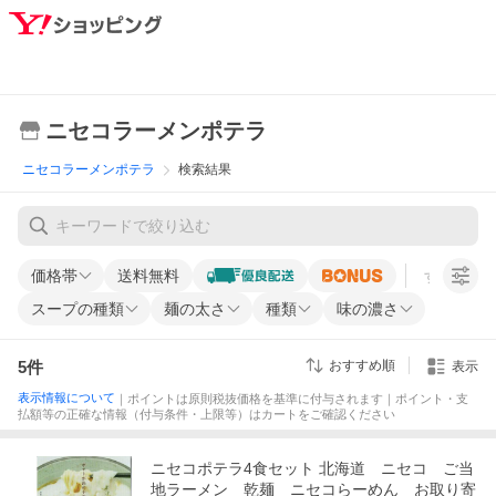
ニセコラーメンポテラ
ニセコラーメンポテラ
検索結果
価格帯
送料無料
すべての条
スープの種類
麺の太さ
種類
味の濃さ
5
件
おすすめ順
表示
表示情報について
｜ポイントは原則税抜価格を基準に付与されます｜ポイント・支
払額等の正確な情報（付与条件・上限等）はカートをご確認ください
ニセコポテラ4食セット 北海道 ニセコ ご当
地ラーメン 乾麺 ニセコらーめん お取り寄