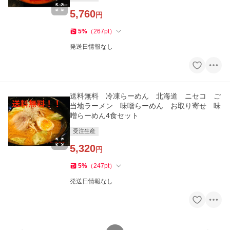
5,760
円
5
%
（
267
pt
）
発送日情報なし
送料無料 冷凍らーめん 北海道 ニセコ ご
当地ラーメン 味噌らーめん お取り寄せ 味
噌らーめん4食セット
受注生産
5,320
円
5
%
（
247
pt
）
発送日情報なし