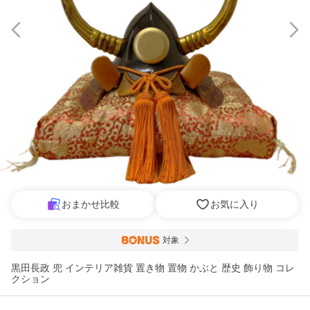
おまかせ比較
お気に入り
対象
黒田長政 兜 インテリア雑貨 置き物 置物 かぶと 歴史 飾り物 コレ
クション