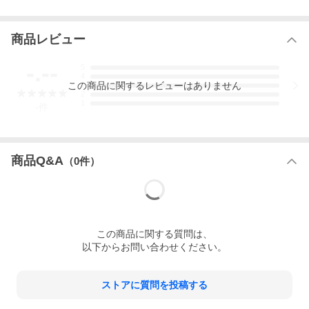
商品レビュー
-.--
5
4
この
商品
に関するレビューはありません
3
2
1
-
件
【数量・内容】兜本体×1、座布団×1【兜本体】横 21cm×奥行き 1
商品Q&A
（
0
件）
8cm×高さ 31cm、重量 1,960g【座布団】横 29cm×奥行き 27cm×
高さ 5cm、重量 330g【化粧箱】横 26cm×奥行き 32cm×高さ 34c
m、重量 637g
【原材料】【兜】鋳物(一部プラスチックあり)【座布団】布、綿
この
商品
に関する質問は、
以下からお問い合わせください。
ストアに質問を投稿する