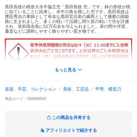
黒田長政の桃形大水牛脇立兜「黒田長政 兜」です。鉢の形状が桃
に似ていることに由来し、水牛の角を模した兜です。黒田長政は
豊臣秀吉の軍師として有名な黒田官兵衛の嫡男として播磨の国姫
路に生まれました。多くの戦いで活躍し関ケ原の戦いで功を評価
され、筑前国名島に52万石余を与えられました。床の間や洋室、
書斎などに調和しやすく飾りやすい置き物です。
もっと見る
楽器、手芸、コレクション
美術、工芸品
甲冑、模造刀
商品
コード：
S68080002
この商品を共有する
アフィリエイトで紹介する