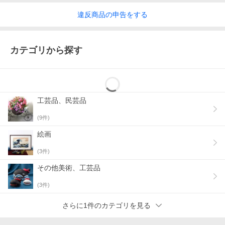
違反
商品の
申告をする
カテゴリから探す
工芸品、民芸品
(
9
件)
絵画
(
3
件)
その他美術、工芸品
(
3
件)
さらに1件のカテゴリを見る