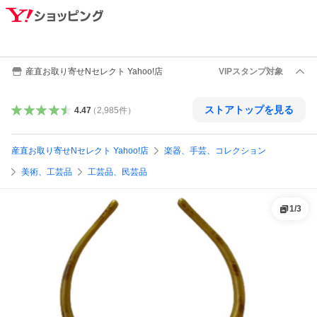
産直お取り寄せNセレクト Yahoo!店
VIPスタンプ対象
ストアトップを見る
4.47
（
2,985
件
）
産直お取り寄せNセレクト Yahoo!店
楽器、手芸、コレクション
美術、工芸品
工芸品、民芸品
1
/
3