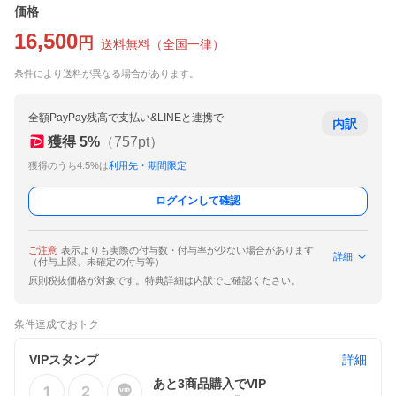
価格
16,500
円
送料無料
（
全国一律
）
条件により送料が異なる場合があります。
全額PayPay残高で支払い&LINEと連携で
内訳
獲得
5
%
（
757
pt）
獲得のうち4.5%は
利用先・期間限定
ログインして確認
ご注意
表示よりも実際の付与数・付与率が少ない場合があります
詳細
（付与上限、未確定の付与等）
原則税抜価格が対象です。特典詳細は内訳でご確認ください。
条件達成でおトク
VIPスタンプ
詳細
あと
3
商品購入でVIP