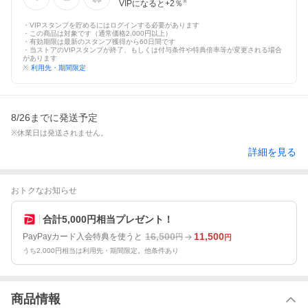
VIPになると+
2
％
※
・VIPスタンプを貯めるにはログインする必要があります
・この商品は対象です（通常価格2,000円以上）
・有効期限は最新のスタンプ獲得から60日間です
・当ストアのVIPスタンプが終了、もしくは付与条件や特典倍率等が変更される場合
があります
※
利用先・期間限定
8/26までに発送予定
※休業日は発送されません。
詳細を見る
おトクなお知らせ
合計5,000円相当プレゼント！
16,500
11,500
PayPayカード入会特典を使うと
円
円
うち2,000円相当は利用先・期間限定。他条件あり
商品情報