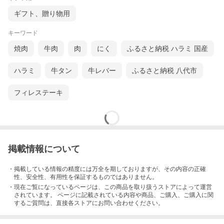
ギフト、贈り物用
キーワード
焼肉
牛肉
肉
にく
ふるさと納税 ハラミ 国産
ハラミ
牛タン
牛レバー
ふるさと納税 八代市
フィレステーキ
掲載情報について
・掲載している情報の精度には万全を期しておりますが、その内容の正確
性、安全性、有用性を保証するものではありません。
・現在ご覧になっているページは、この
商品
を取り扱うストアによって運営
されています。 ページに記載されている内容
や商品、ご購入
、ご購入に関
するご質問は、直接各ストアにお問い合わせください。