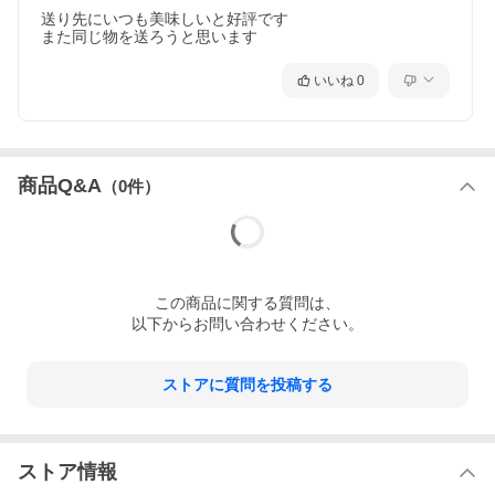
【別添ねりからし】 からし、でん粉、食用なたね油、食塩、酸味
送り先にいつも美味しいと好評です

料、着色料（ウコン）、香料、増粘多糖類
また同じ物を送ろうと思います
【さいしこみしょうゆ】大豆（遺伝子組み換えでない）、食塩、
小麦、アルコール
【仕様】掲載商品には、アレルギーの原因といわれる原材料を含
いいね
0
んでいる場合がございます。 くわしくはお問い合わせフォームに
てご連絡ください。
商品Q&A
（
0
件）
この
商品
に関する質問は、
以下からお問い合わせください。
ストアに質問を投稿する
ストア情報