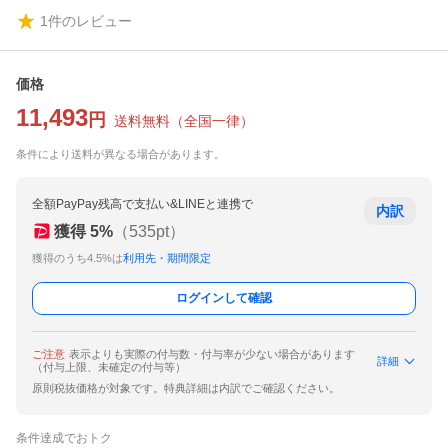
1
件のレビュー
価格
11,493
円
送料無料
（
全国一律
）
条件により送料が異なる場合があります。
全額PayPay残高で支払い&LINEと連携で
内訳
獲得
5
%
（
535
pt）
獲得のうち4.5%は
利用先・期間限定
ログインして確認
ご注意
表示よりも実際の付与数・付与率が少ない場合があります
詳細
（付与上限、未確定の付与等）
原則税抜価格が対象です。特典詳細は内訳でご確認ください。
条件達成でおトク