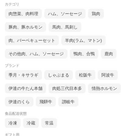
カテゴリ
肉惣菜、肉料理
ハム、ソーセージ
鶏肉
豚肉、豚ホルモン
馬肉、馬刺し
肉、バーベキューセット
羊肉(ラム、マトン)
その他肉、ハム、ソーセージ
鴨肉、合鴨
鹿肉
ブランド
季月・キサラギ
しゃぶまる
松阪牛
阿波牛
伊達の牛たん本舗
肉処三代目本多
情熱ホルモン
伊達のくら
飛騨牛
讃岐牛
食品配送状態
冷凍
冷蔵
常温
ギフト用