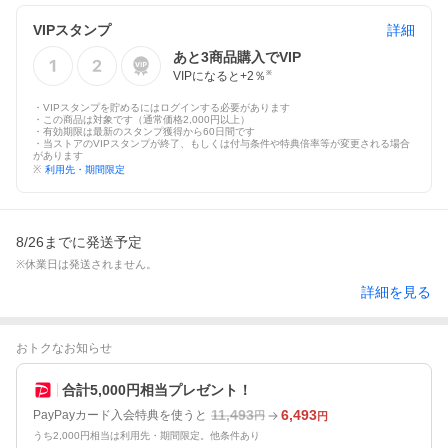
VIPスタンプ
詳細
あと
3
商品購入でVIP
VIPになると+
2
％
※
・VIPスタンプを貯めるにはログインする必要があります
・この商品は対象です（通常価格2,000円以上）
・有効期限は最新のスタンプ獲得から60日間です
・当ストアのVIPスタンプが終了、もしくは付与条件や特典倍率等が変更される場合
があります
※
利用先・期間限定
8/26までに発送予定
※休業日は発送されません。
詳細を見る
おトクなお知らせ
合計5,000円相当プレゼント！
11,493
6,493
PayPayカード入会特典を使うと
円
円
うち2,000円相当は利用先・期間限定。他条件あり