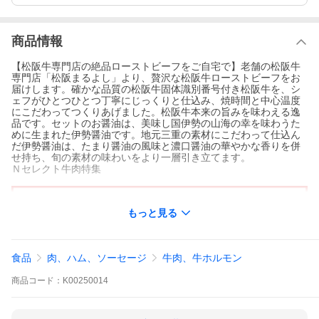
商品情報
【松阪牛専門店の絶品ローストビーフをご自宅で】老舗の松阪牛
専門店「松阪まるよし」より、贅沢な松阪牛ローストビーフをお
届けします。確かな品質の松阪牛固体識別番号付き松阪牛を、シ
ェフがひとつひとつ丁寧にじっくりと仕込み、焼時間と中心温度
にこだわってつくりあげました。松阪牛本来の旨みを味わえる逸
品です。セットのお醤油は、美味し国伊勢の山海の幸を味わうた
めに生まれた伊勢醤油です。地元三重の素材にこだわって仕込ん
だ伊勢醤油は、たまり醤油の風味と濃口醤油の華やかな香りを併
せ持ち、旬の素材の味わいをより一層引き立てます。
Ｎセレクト牛肉特集
もっと見る
食品
肉、ハム、ソーセージ
牛肉、牛ホルモン
商品
コード：
K00250014