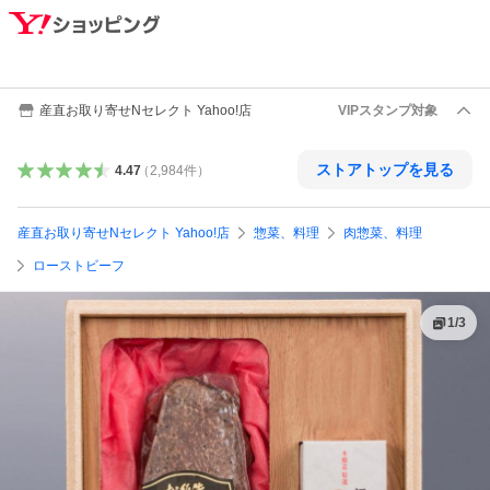
産直お取り寄せNセレクト Yahoo!店
VIPスタンプ対象
ストアトップを見る
4.47
（
2,984
件
）
産直お取り寄せNセレクト Yahoo!店
惣菜、料理
肉惣菜、料理
ローストビーフ
1
/
3