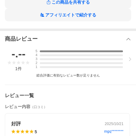
この商品を共有する
アフィリエイトで紹介する
商品レビュー
-.--
5
4
3
2
1
1
件
総合評価に有効なレビュー数が足りません
レビュー一覧
レビュー内容
（口コミ）
【数量・内容】松阪牛ローストビーフ300ｇ、伊勢醤油100ml、別
添ねりからし
【賞味期間】冷凍45日
【原材料】【ローストビーフ】牛肉（松阪牛）、おろしにんにく
好評
2025/10/21
（にんにく、食塩、醸造酢）、胡椒、食塩、酸味料、増粘剤（グ
5
mgq********
ァーガム）