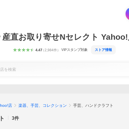
産直お取り寄せNセレクト Yahoo
VIPスタンプ対象
ストア情報
4.47
（
2,984
件
）
oo!店
楽器、手芸、コレクション
手芸、ハンドクラフト
ト
3
件