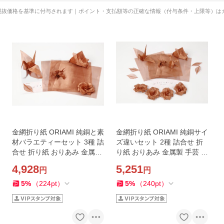
税抜価格を基準に付与されます｜ポイント・支払額等の正確な情報（付与条件・上限等）は
金網折り紙 ORIAMI 純銅と素
金網折り紙 ORIAMI 純銅サイ
材バラエティーセット 3種 詰
ズ違いセット 2種 詰合せ 折
合せ 折り紙 おりあみ 金属製
り紙 おりあみ 金属製 手芸 ク
手芸 東京 石川金網
ラフト 東京 石川金網
4,928
5,251
円
円
5
%
（
224
pt
）
5
%
（
240
pt
）