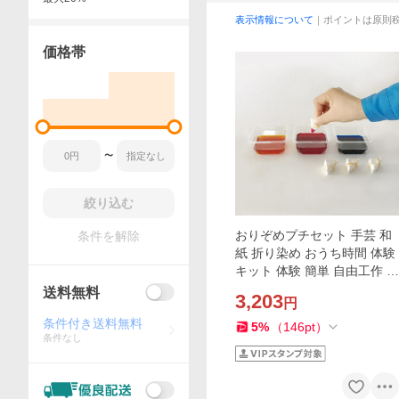
表示情報について
｜ポイントは原則
価格帯
〜
絞り込む
おりぞめプチセット 手芸 和
条件を解除
紙 折り染め おうち時間 体験
キット 体験 簡単 自由工作 自
由研究 山梨 一秀和紙工房
送料無料
3,203
円
条件付き送料無料
5
%
（
146
pt
）
条件なし