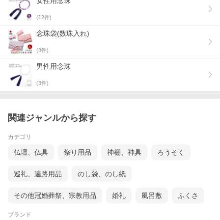
女性用念珠
(
12
件)
念珠袋(数珠入れ)
(
8
件)
男性用念珠
(
3
件)
関連ジャンルから探す
カテゴリ
仏壇、仏具
祭り用品
神棚、神具
ろうそく
配送サービスチケット
■ ご自宅で試着できます(500円で2着まで) ＞
巡礼、遍路用品
のし袋、のし紙
■ シワなし！ハンガー便サービス(1,000円) ＞
その他冠婚葬祭、宗教用品
婚礼
風呂敷
ふくさ
お急ぎの方に！翌日配送サービス
ブランド
■ 関東地区に翌日配送(500円) ＞