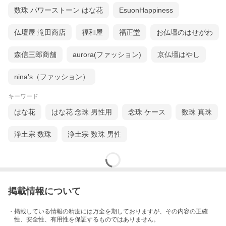
数珠 パワーストーン はな花
EsuonHappiness
■ 四国・東海3県地区に翌日配送(500円) ＞
仏壇屋 滝田商店
福和屋
福正堂
お仏壇のはせがわ
森信三郎商舗
aurora(ファッション)
京仏壇はやし
nina's（ファッション）
キーワード
はな花
はな花 念珠 男性用
念珠 ケース
数珠 真珠
浄土宗 数珠
浄土宗 数珠 男性
掲載情報について
・掲載している情報の精度には万全を期しておりますが、その内容の正確
性、安全性、有用性を保証するものではありません。