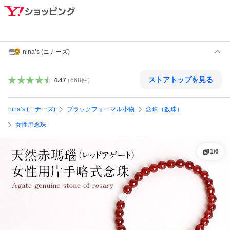
nina’s (ニナーズ)
ストアトップを見る
4.47
（
668
件
）
nina’s (ニナーズ)
ブラックフォーマル小物
念珠（数珠）
女性用念珠
1
/
6