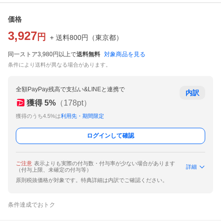
価格
3,927
円
+ 送料
800
円
（
東京都
）
同一ストア3,980円以上で
送料無料
対象商品を見る
条件により送料が異なる場合があります。
全額PayPay残高で支払い&LINEと連携で
内訳
獲得
5
%
（
178
pt）
獲得のうち4.5%は
利用先・期間限定
ログインして確認
ご注意
表示よりも実際の付与数・付与率が少ない場合があります
詳細
（付与上限、未確定の付与等）
原則税抜価格が対象です。特典詳細は内訳でご確認ください。
条件達成でおトク