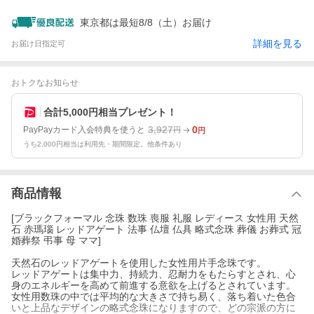
東京都は最短8/8（土）お届け
詳細を見る
お届け日指定可
おトクなお知らせ
合計5,000円相当プレゼント！
3,927
0
PayPayカード入会特典を使うと
円
円
うち2,000円相当は利用先・期間限定。他条件あり
商品情報
[ブラックフォーマル 念珠 数珠 喪服 礼服 レディース 女性用 天然
石 赤瑪瑙 レッドアゲート 法事 仏壇 仏具 略式念珠 葬儀 お葬式 冠
婚葬祭 弔事 母 ママ]
天然石のレッドアゲートを使用した女性用片手念珠です。
レッドアゲートは集中力、持続力、忍耐力をもたらすとされ、心
身のエネルギーを高めて前進する意欲を上げるとされています。
女性用数珠の中では平均的な大きさで持ち易く、落ち着いた色合
いと上品なデザインの略式念珠になりますので、どの宗派の方に