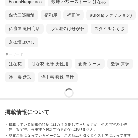
EsuonHappiness
数珠 パワーストーン はな花
■ 関東地区に翌日配送(500円) ＞
■ 四国・東海3県地区に翌日配送(500円) ＞
森信三郎商舗
福和屋
福正堂
aurora(ファッション)
仏壇屋 滝田商店
お仏壇のはせがわ
スタイルふくさ
京仏壇はやし
キーワード
はな花
はな花 念珠 男性用
念珠 ケース
数珠 真珠
浄土宗 数珠
浄土宗 数珠 男性
掲載情報について
・掲載している情報の精度には万全を期しておりますが、その内容の正確
性、安全性、有用性を保証するものではありません。
・現在ご覧になっているページは、この
商品
を取り扱うストアによって運営