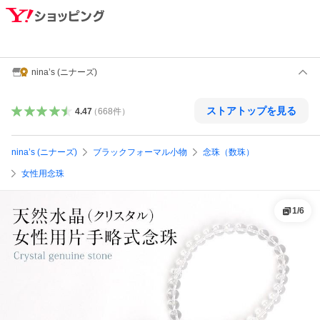
nina’s (ニナーズ)
ストアトップを見る
4.47
（
668
件
）
nina’s (ニナーズ)
ブラックフォーマル小物
念珠（数珠）
女性用念珠
1
/
6