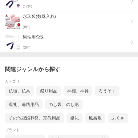
(
12
件)
念珠袋(数珠入れ)
(
8
件)
男性用念珠
(
3
件)
関連ジャンルから探す
カテゴリ
仏壇、仏具
祭り用品
神棚、神具
ろうそく
配送サービスチケット
巡礼、遍路用品
のし袋、のし紙
■ ご自宅で試着できます(500円で2着まで) ＞
その他冠婚葬祭、宗教用品
婚礼
風呂敷
ふくさ
■ シワなし！ハンガー便サービス(1,000円) ＞
ブランド
お急ぎの方に！翌日配送サービス