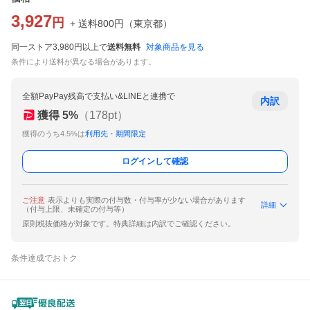
3,927
円
+ 送料
800
円
（
東京都
）
同一ストア3,980円以上で
送料無料
対象商品を見る
条件により送料が異なる場合があります。
全額PayPay残高で支払い&LINEと連携で
内訳
獲得
5
%
（
178
pt）
獲得のうち4.5%は
利用先・期間限定
ログインして確認
ご注意
表示よりも実際の付与数・付与率が少ない場合があります
詳細
（付与上限、未確定の付与等）
原則税抜価格が対象です。特典詳細は内訳でご確認ください。
条件達成でおトク