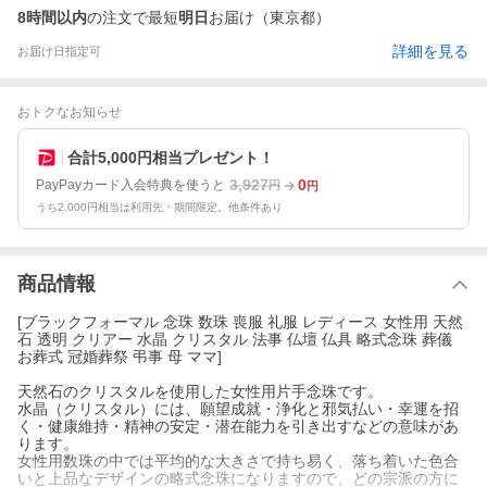
8時間以内
の注文で最短
明日
お届け（東京都）
詳細を見る
お届け日指定可
おトクなお知らせ
合計5,000円相当プレゼント！
3,927
0
PayPayカード入会特典を使うと
円
円
うち2,000円相当は利用先・期間限定。他条件あり
商品情報
[ブラックフォーマル 念珠 数珠 喪服 礼服 レディース 女性用 天然
石 透明 クリアー 水晶 クリスタル 法事 仏壇 仏具 略式念珠 葬儀
お葬式 冠婚葬祭 弔事 母 ママ]
天然石のクリスタルを使用した女性用片手念珠です。
水晶（クリスタル）には、願望成就・浄化と邪気払い・幸運を招
く・健康維持・精神の安定・潜在能力を引き出すなどの意味があ
ります。
女性用数珠の中では平均的な大きさで持ち易く、落ち着いた色合
いと上品なデザインの略式念珠になりますので、どの宗派の方に