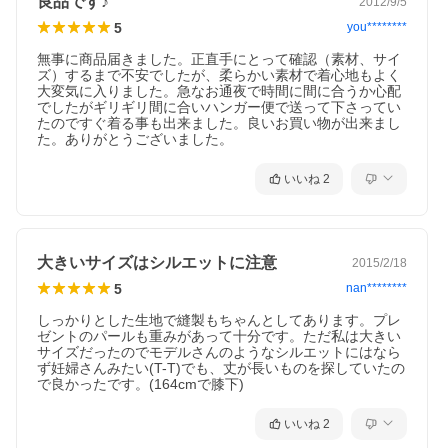
良品です♪
2012/9/5
5
you********
無事に商品届きました。正直手にとって確認（素材、サイ
ズ）するまで不安でしたが、柔らかい素材で着心地もよく
大変気に入りました。急なお通夜で時間に間に合うか心配
でしたがギリギリ間に合いハンガー便で送って下さってい
たのですぐ着る事も出来ました。良いお買い物が出来まし
た。ありがとうございました。
いいね
2
大きいサイズはシルエットに注意
2015/2/18
5
nan********
しっかりとした生地で縫製もちゃんとしてあります。プレ
ゼントのパールも重みがあって十分です。ただ私は大きい
サイズだったのでモデルさんのようなシルエットにはなら
ず妊婦さんみたい(T-T)でも、丈が長いものを探していたの
で良かったです。(164cmで膝下)
いいね
2