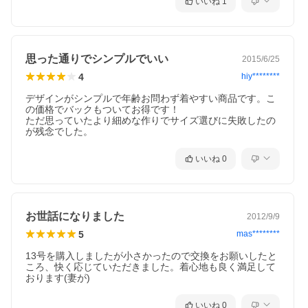
いいね
1
思った通りでシンプルでいい
2015/6/25
4
hiy********
デザインがシンプルで年齢お問わず着やすい商品です。こ
の価格でバックもついてお得です！

ただ思っていたより細めな作りでサイズ選びに失敗したの
が残念でした。
いいね
0
お世話になりました
2012/9/9
5
mas********
13号を購入しましたが小さかったので交換をお願いしたと
ころ、快く応じていただきました。着心地も良く満足して
おります(妻が)
いいね
0