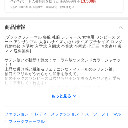
18,500
13,500
PayPayカード入会特典を使うと
円
円
うち2,000円相当は利用先・期間限定。他条件あり
商品情報
[ブラックフォーマル 喪服 礼服 レディース 女性用 ワンピース ス
ーツ アンサンブル 大きいサイズ 小さいサイズ プチサイズ ロング
冠婚葬祭 お受験 入学式 入園式 卒業式 卒園式 七五三 お宮参り 母
ママ 送料無料]
サテン使いが斬新！艶めくオーラを放つスタンドカラージャケッ
ト！
上品な透け感と繊細＆フェミニンなディテールのシフォン袖。
袖口のフリルがやわらかな印象を添えて。
旬のボックスワンピースは腰ひもリボンで着る人をひときわ愛ら
しく演出してくれます♪
ふんわり揺れる素材感と目を引くデザインを楽しんで。
バックシルエットも抜かりのない完璧ボディライン。
もっと見る
/5号/7号/9号/11号/13号/15号/17号/19号/21号/
ファッション
レディースファッション
スーツ、フォーマル
ブラックフォーマル