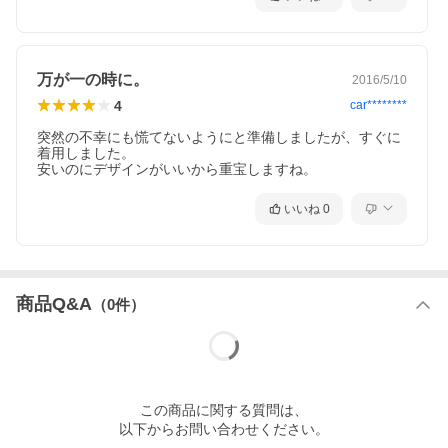
万が一の時に。
2016/5/10
4
car********
突然の不幸にも慌てないようにと準備しましたが、すぐに
着用しました。

安いのにデザインがいいから重宝しますね。
いいね
0
商品Q&A
（
0
件）
この
商品
に関する質問は、
以下からお問い合わせください。