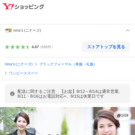
nina’s (ニナーズ)
ストアトップを見る
4.47
（
668
件
）
nina’s (ニナーズ)
ブラックフォーマル（喪服・礼服）
ワンピーススーツ
配送に関するご注意 【お盆】8/12～8/14は通常営業、
8/11・8/16はお電話対応×、8/15は休業日です
1
/
19