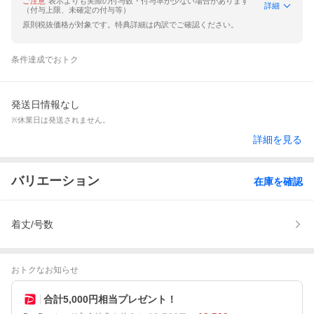
ご注意
表示よりも実際の付与数・付与率が少ない場合があります
詳細
（付与上限、未確定の付与等）
原則税抜価格が対象です。特典詳細は内訳でご確認ください。
条件達成でおトク
発送日情報なし
※休業日は発送されません。
詳細を見る
バリエーション
在庫を確認
着丈/号数
おトクなお知らせ
合計5,000円相当プレゼント！