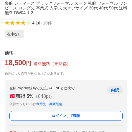
喪服 レディース ブラックフォーマル スーツ 礼服 フォーマル ワン
ピース ロング丈 卒業式 入学式 大きいサイズ 30代 40代 50代 送料
無料 DW04-1-2
4.10
（
10
件
）
在庫なし
価格
18,500
円
送料無料
（
東京都
）
条件により送料が異なる場合があります。
全額PayPay残高で支払い&LINEと連携で
内訳
獲得
5
%
（
848
pt）
獲得のうち4.5%は
利用先・期間限定
ログインして確認