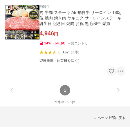
飛騨牛
肉 牛肉 ステーキ A5 飛騨牛 サーロイン 180g
位 焼肉 焼き肉 ヤキニク サーロインステーキ
誕生日 記念日 焼肉 お祝 黒毛和牛 爆買
4,946
円
14
%
（
641
pt
）
要エントリー
3.67
（
3
件
）
翌日発送（休業日を除く）
1
5
件中
1
〜
5
件
ページ上部に戻る