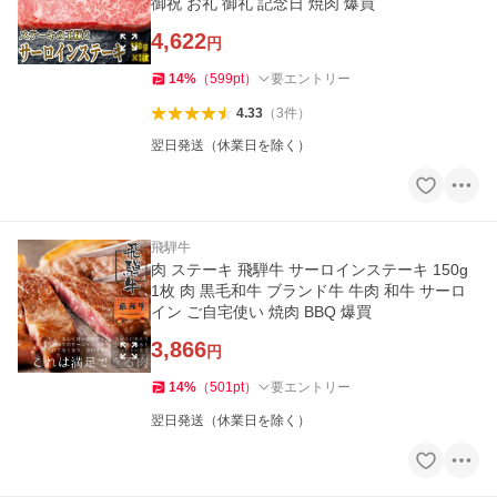
御祝 お礼 御礼 記念日 焼肉 爆買
4,622
円
14
%
（
599
pt
）
要エントリー
4.33
（
3
件
）
翌日発送（休業日を除く）
飛騨牛
肉 ステーキ 飛騨牛 サーロインステーキ 150g
1枚 肉 黒毛和牛 ブランド牛 牛肉 和牛 サーロ
イン ご自宅使い 焼肉 BBQ 爆買
3,866
円
14
%
（
501
pt
）
要エントリー
翌日発送（休業日を除く）