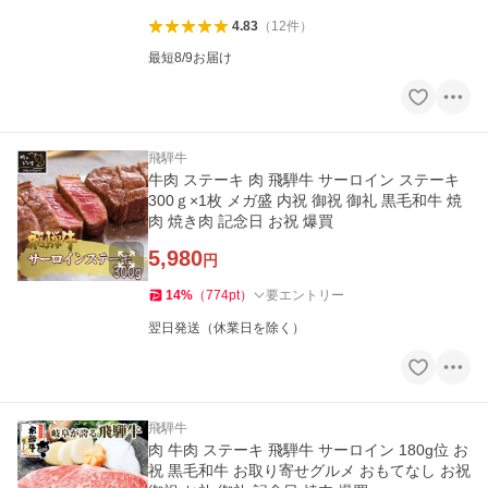
4.83
（
12
件
）
最短8/9お届け
飛騨牛
牛肉 ステーキ 肉 飛騨牛 サーロイン ステーキ
300ｇ×1枚 メガ盛 内祝 御祝 御礼 黒毛和牛 焼
肉 焼き肉 記念日 お祝 爆買
5,980
円
14
%
（
774
pt
）
要エントリー
翌日発送（休業日を除く）
飛騨牛
肉 牛肉 ステーキ 飛騨牛 サーロイン 180g位 お
祝 黒毛和牛 お取り寄せグルメ おもてなし お祝