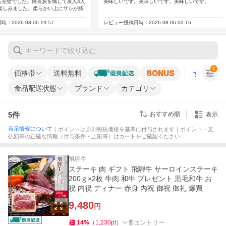
1
価格帯
送料無料
すべての条
食品配送状態
ブランド
カテゴリ
5
件
おすすめ順
表示
表示情報について
｜ポイントは原則税抜価格を基準に付与されます｜ポイント・支
払額等の正確な情報（付与条件・上限等）はカートをご確認ください
飛騨牛
ステーキ 肉 ギフト 飛騨牛 サーロインステーキ
200ｇ×2枚 牛肉 和牛 プレゼント 黒毛和牛 お
祝 内祝 ディナー 赤身 内祝 御祝 御礼 爆買
9,480
円
14
%
（
1,230
pt
）
要エントリー