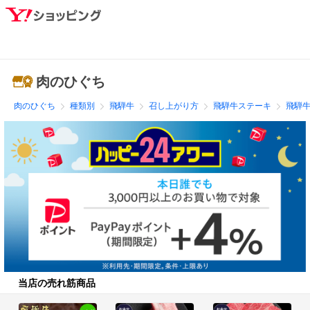
肉のひぐち
肉のひぐち
種類別
飛騨牛
召し上がり方
飛騨牛ステーキ
飛騨牛