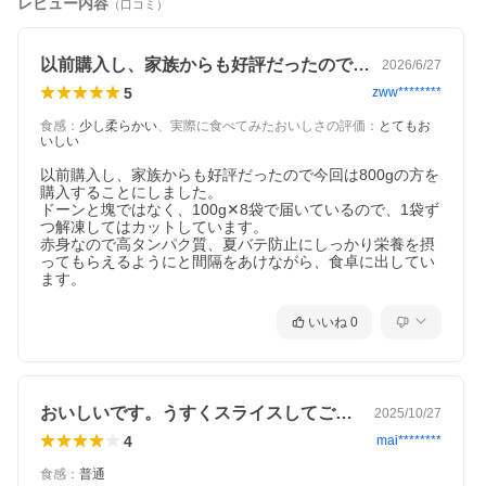
レビュー内容
（口コミ）
以前購入し、家族からも好評だったので今…
2026/6/27
5
zww********
食感
：
少し柔らかい
、
実際に食べてみたおいしさの評価
：
とてもお
いしい
以前購入し、家族からも好評だったので今回は800gの方を
購入することにしました。

ドーンと塊ではなく、100g✕8袋で届いているので、1袋ず
つ解凍してはカットしています。

赤身なので高タンパク質、夏バテ防止にしっかり栄養を摂
ってもらえるようにと間隔をあけながら、食卓に出してい
ます。
いいね
0
おいしいです。うすくスライスしてごま油…
2025/10/27
4
mai********
食感
：
普通