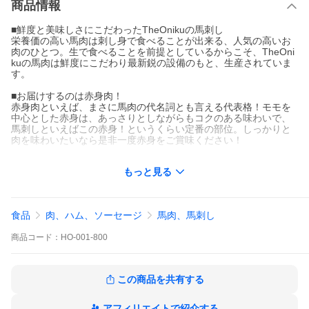
商品情報
■鮮度と美味しさにこだわったTheOnikuの馬刺し
栄養価の高い馬肉は刺し身で食べることが出来る、人気の高いお
肉のひとつ。生で食べることを前提としているからこそ、TheOni
kuの馬肉は鮮度にこだわり最新鋭の設備のもと、生産されていま
す。
■お届けするのは赤身肉！
赤身肉といえば、まさに馬肉の代名詞とも言える代表格！モモを
中心とした赤身は、あっさりとしながらもコクのある味わいで、
馬刺しといえばこの赤身！というくらい定番の部位。しっかりと
肉を味わいたいなら是非一度赤身をご賞味ください！
■馬肉専門工場で加工された安心、安全な馬刺しをご提供！
もっと見る
馬肉専門工場として社屋を改築。生食用の馬刺しを製造する専用
ラインを設け、厚生労働省のガイドラインに沿った衛生管理で製
造しています。
食品
肉、ハム、ソーセージ
馬肉、馬刺し
■超高速冷凍機「ZEROカラ」を使用し馬肉の鮮度、おいしさをそ
のまま凍結！
商品
コード：
HO-001-800
ZER0-03超高速凍結機は、超低温の液体に商品を漬け込む事によ
り瞬間で凍結する液体凍結機です。従来の液冷タイプに比べて熱
交換効率が4倍と飛躍的に高くなり、凍結ムラや解凍後の再現性を
高いレベルで実現！
この商品を共有する
アフィリエイトで紹介する