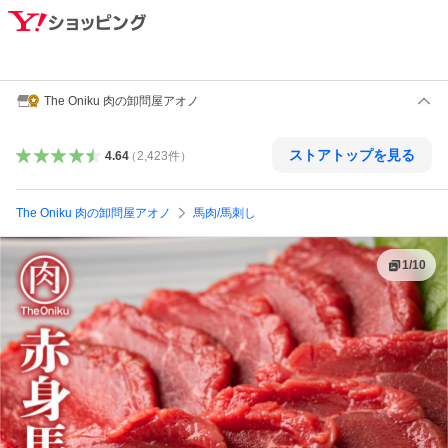
The Oniku 肉の卸問屋アオノ
ストアトップを見る
4.64
（
2,423
件
）
The Oniku 肉の卸問屋アオノ
馬肉/馬刺し
1
/
10