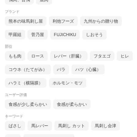
ブランド
熊本の味馬刺し屋
利他フーズ
九州からの贈り物
甲羅組
菅乃屋
FUJICHIKU
しおそう
部位
もも肉
ロース
レバー（肝臓）
フタエゴ
ヒレ
コウネ（たてがみ）
バラ
ハツ（心臓）
ハラミ（横隔膜）
ホルモン・モツ
ユーザー評価
食感が少し柔らかい
食感が柔らかい
キーワード
ばさし
馬レバー
馬刺し カット
馬刺し会津