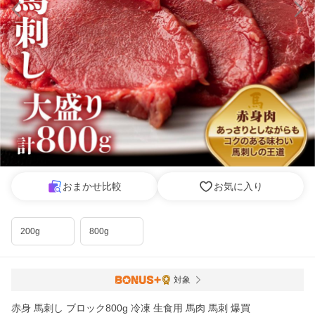
おまかせ比較
お気に入り
200g
800g
対象
赤身 馬刺し ブロック800g 冷凍 生食用 馬肉 馬刺 爆買