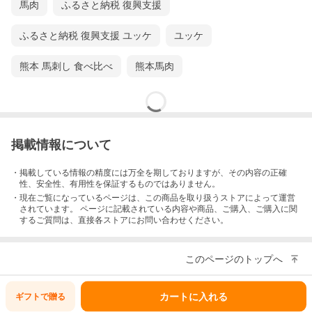
馬肉
ふるさと納税 復興支援
ふるさと納税 復興支援 ユッケ
ユッケ
熊本 馬刺し 食べ比べ
熊本馬肉
掲載情報について
・掲載している情報の精度には万全を期しておりますが、その内容の正確
性、安全性、有用性を保証するものではありません。
・現在ご覧になっているページは、この
商品
を取り扱うストアによって運営
商品情報
されています。 ページに記載されている内容
や商品、ご購入
、ご購入に関
お届け内
1個あたりの重量は約100gの不定貫 計800g（個数
するご質問は、直接各ストアにお問い合わせください。
容
合計800g以上でのお届け）※1個あたりの重量が異
なるため、合計個数の総重量となりますのでご注
意下さい
原材料
馬肉（ウルグアイ、モンゴル、その他）
このページのトップへ
賞味期限
製造日より冷凍で365日
保存方法
冷凍（-18度以下で保管下さい）解凍された場合
は、お早めにお召し上がり下さい。
カートに入れる
ギフトで
贈る
発送方法
冷凍発送