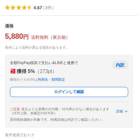
4.67
（
3
件
）
価格
5,880
円
送料無料
（
東京都
）
条件により送料が異なる場合があります。
全額PayPay残高で支払い&LINEと連携で
内訳
獲得
5
%
（
273
pt）
獲得のうち4.5%は
利用先・期間限定
ログインして確認
ご注意
表示よりも実際の付与数・付与率が少ない場合があります
詳細
（付与上限、未確定の付与等）
原則税抜価格が対象です。特典詳細は内訳でご確認ください。
条件達成でおトク