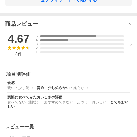
商品レビュー
4.67
5
4
3
2
1
3
件
項目別評価
食感
硬い
・
少し硬い
・
普通
・
少し柔らかい
・
柔らかい
実際に食べてみたおいしさの評価
食べてない（贈答）
・
おすすめできない
・
ふつう
・
おいしい
・
とてもおい
しい
レビュー一覧