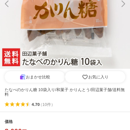
おまかせ比較
お気に入り
たなべのかりん糖 10袋入り/和菓子 かりんとう/田辺菓子舗/送料無
料
4.70
（
10
件
）
価格