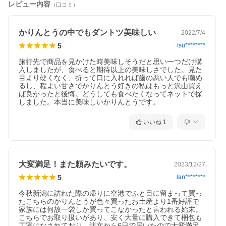
レビュー内容
（口コミ）
かりんとうの中でもダントツ美味しい
2022/7/4
5
tsu********
旅行先で商品を見かけた時美味しそうだと思い一つだけ購
入しましたが、食べると期待以上の美味しさでした。見た
目より硬くなく、折って口に入れれば歯の悪い人でも噛め
るし、程よい甘さでかりんとう好きの私はもっと沢山買え
ば良かったと後悔。どうしても食べたくなってネットで探
しました。本当に美味しいかりんとうです。
いいね
1
大変満足！また頼みたいです。
2023/12/27
5
lan********
今秋新潟に訪れた際の帰りに空港でふと目に留まって買っ
たこちらのかりんとうが色々買ったお土産より1番好評で
家族には何故一袋しか買ってこなかったと言われる始末。
こちらでお取り扱いがあり、安く大量に購入できて梱包も
丁寧になされており、注文から6日で届いたので大変満足