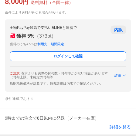
8,000
円
送料無料
（
全国一律
）
条件により送料が異なる場合があります。
全額PayPay残高で支払い&LINEと連携で
内訳
獲得
5
%
（
373
pt）
獲得のうち4.5%は
利用先・期間限定
ログインして確認
ご注意
表示よりも実際の付与数・付与率が少ない場合があります
詳細
（付与上限、未確定の付与等）
原則税抜価格が対象です。特典詳細は内訳でご確認ください。
条件達成でおトク
9時までの注文で8日以内に発送（メーカー在庫）
詳細を見る