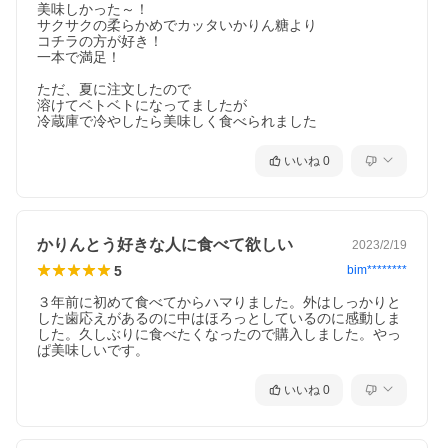
美味しかった～！

サクサクの柔らかめでカッタいかりん糖より

コチラの方が好き！

一本で満足！

ただ、夏に注文したので

溶けてベトベトになってましたが

冷蔵庫で冷やしたら美味しく食べられました
いいね
0
かりんとう好きな人に食べて欲しい
2023/2/19
5
bim********
３年前に初めて食べてからハマりました。外はしっかりと
した歯応えがあるのに中はほろっとしているのに感動しま
した。久しぶりに食べたくなったので購入しました。やっ
ぱ美味しいです。
いいね
0