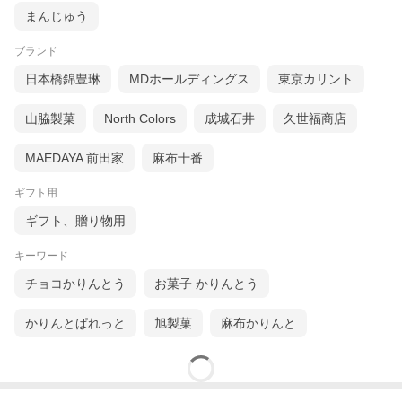
まんじゅう
ブランド
日本橋錦豊琳
MDホールディングス
東京カリント
山脇製菓
North Colors
成城石井
久世福商店
MAEDAYA 前田家
麻布十番
ギフト用
ギフト、贈り物用
キーワード
チョコかりんとう
お菓子 かりんとう
かりんとぱれっと
旭製菓
麻布かりんと