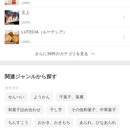
(
28
件)
又上
(
22
件)
LUTECIA（ルーテシア）
(
20
件)
さらに38件のカテゴリを見る
関連ジャンルから探す
カテゴリ
せんべい
ようかん
干菓子、落雁
和菓子詰め合わせ
干し芋
その他和菓子、中華菓子
ちんすこう
おかき、かきもち
あられ、ひなあられ