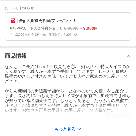
おトクなお知らせ
合計5,000円相当プレゼント！
8,000
3,000
PayPayカード入会特典を使うと
円
円
うち2,000円相当は利用先・期間限定。他条件あり
商品情報
なんと、全長約10cm！一度見たら忘れられない、特大サイズのか
りん糖です。職人が一本ずつ手作りしています。しっとり食感と
黒蜜のやさしい甘さが美味しい！ご友人やご家族のお土産として
どうぞ。
かりん糖専門の田辺菓子舗から「たなべのかりん糖」をご紹介し
ます。長さ約10cmもある特大サイズが印象的で、加茂市では誰も
が知っている名物菓子です。しっとり食感と、たっぷりの黒蜜で
味付けした濃厚な甘さが特徴。職人が一本ずつ丁寧に手作りして
います。お盆やお正月の里帰りの手土産として人気です。
もっと見る