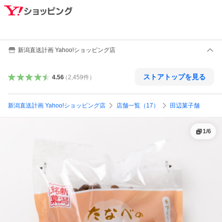
新潟直送計画 Yahoo!ショッピング店
ストアトップを見る
4.56
（
2,459
件
）
新潟直送計画 Yahoo!ショッピング店
店舗一覧（17）
田辺菓子舗
1
/
6