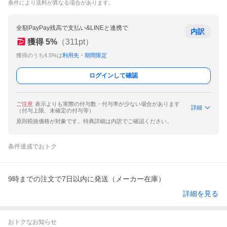
条件により送料が異なる場合があります。
全額PayPay残高で支払い&LINEと連携で
内訳
獲得
5
%
（
311
pt）
獲得のうち4.5%は
利用先・期間限定
ログインして確認
ご注意
表示よりも実際の付与数・付与率が少ない場合があります
詳細
（付与上限、未確定の付与等）
原則税抜価格が対象です。特典詳細は内訳でご確認ください。
条件達成でおトク
9時までの注文で7日以内に発送（メーカー在庫）
詳細を見る
おトクなお知らせ