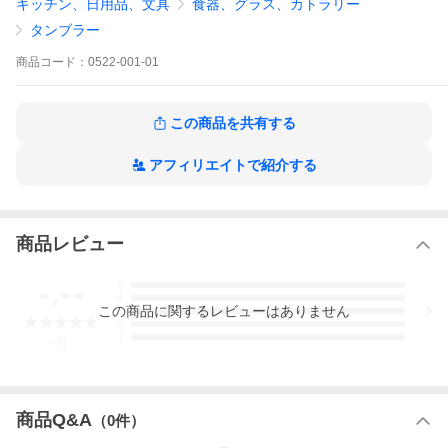
キッチン、日用品、文具
食器、グラス、カトラリー
タンブラー
商品
コード：
0522-001-01
この商品を共有する
アフィリエイトで紹介する
商品レビュー
-.--
5
4
この
商品
に関するレビューはありません
3
2
1
-
件
商品Q&A
（
0
件）