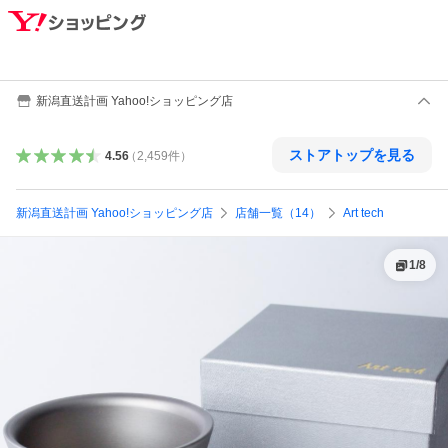
新潟直送計画 Yahoo!ショッピング店
ストアトップを見る
4.56
（
2,459
件
）
新潟直送計画 Yahoo!ショッピング店
店舗一覧（14）
Art tech
1
/
8