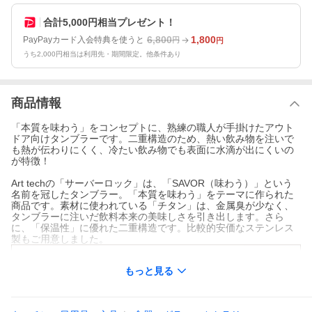
合計5,000円相当プレゼント！
6,800
1,800
PayPayカード入会特典を使うと
円
円
うち2,000円相当は利用先・期間限定。他条件あり
商品情報
「本質を味わう」をコンセプトに、熟練の職人が手掛けたアウト
ドア向けタンブラーです。二重構造のため、熱い飲み物を注いで
も熱が伝わりにくく、冷たい飲み物でも表面に水滴が出にくいの
が特徴！
Art techの「サーバーロック」は、「SAVOR（味わう）」という
名前を冠したタンブラー。「本質を味わう」をテーマに作られた
商品です。素材に使われている「チタン」は、金属臭が少なく、
タンブラーに注いだ飲料本来の美味しさを引き出します。さら
に、「保温性」に優れた二重構造です。比較的安価なステンレス
製もご用意しました。
もっと見る