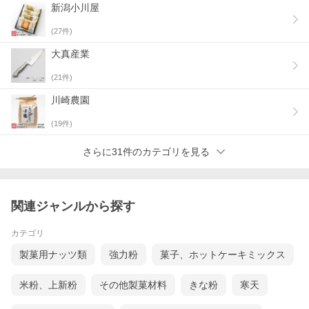
新潟小川屋
(
27
件)
大真産業
(
21
件)
川崎農園
(
19
件)
さらに31件のカテゴリを見る
関連ジャンルから探す
カテゴリ
製菓用ナッツ類
強力粉
菓子、ホットケーキミックス
米粉、上新粉
その他製菓材料
きな粉
寒天