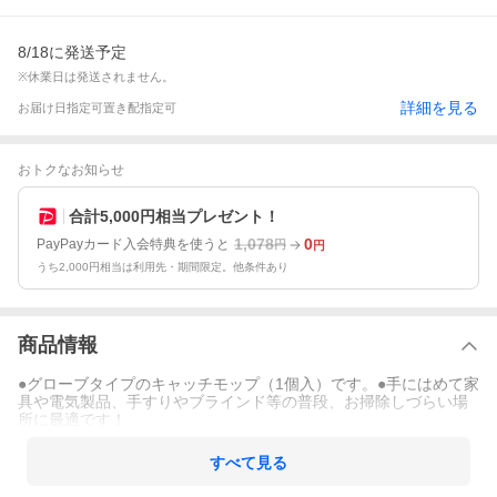
8/18に発送予定
※休業日は発送されません。
詳細を見る
お届け日指定可
置き配指定可
おトクなお知らせ
合計5,000円相当プレゼント！
1,078
0
PayPayカード入会特典を使うと
円
円
うち2,000円相当は利用先・期間限定。他条件あり
商品情報
●グローブタイプのキャッチモップ（1個入）です。●手にはめて家
具や電気製品、手すりやブラインド等の普段、お掃除しづらい場
所に最適です！
すべて見る