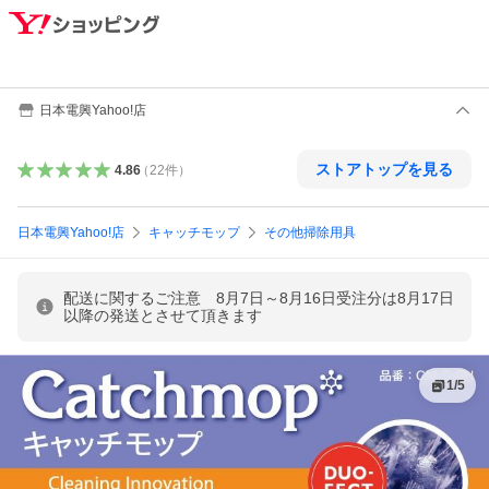
日本電興Yahoo!店
ストアトップを見る
4.86
（
22
件
）
日本電興Yahoo!店
キャッチモップ
その他掃除用具
配送に関するご注意 8月7日～8月16日受注分は8月17日
以降の発送とさせて頂きます
1
/
5