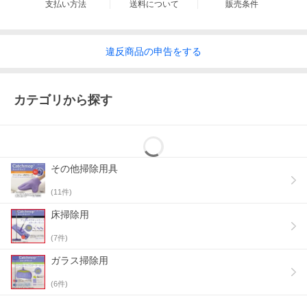
支払い方法
送料について
販売条件
違反
商品の
申告をする
カテゴリから探す
その他掃除用具
(
11
件)
床掃除用
(
7
件)
ガラス掃除用
(
6
件)