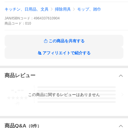
キッチン、日用品、文具
掃除用具
モップ、雑巾
JAN/ISBNコード：
4964337610904
商品
コード：
010
この商品を共有する
アフィリエイトで紹介する
商品レビュー
-.--
5
4
この
商品
に関するレビューはありません
3
2
1
-
件
商品Q&A
（
0
件）