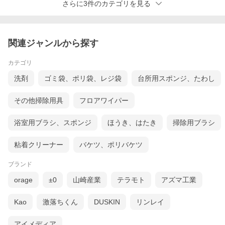
さらに3件のカテゴリを見る
関連ジャンルから探す
カテゴリ
洗剤
ゴミ袋、ポリ袋、レジ袋
台所用スポンジ、たわし
その他掃除用具
フロアワイパー
浴室用ブラシ、スポンジ
ほうき、はたき
掃除用ブラシ
粘着クリーナー
バケツ、ポリバケツ
ブランド
orage
±0
山崎産業
テラモト
アズマ工業
Kao
激落ちくん
DUSKIN
リンレイ
アイメディア