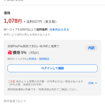
価格
1,078
円
+ 送料
627
円
（
東京都
）
同一ストア5,000円以上で
送料無料
対象商品を見る
条件により送料が異なる場合があります。
全額PayPay残高で支払い&LINEと連携で
内訳
獲得
5
%
（
48
pt）
獲得のうち4.5%は
利用先・期間限定
ログインして確認
ご注意
表示よりも実際の付与数・付与率が少ない場合があります
詳細
（付与上限、未確定の付与等）
原則税抜価格が対象です。特典詳細は内訳でご確認ください。
条件達成でおトク