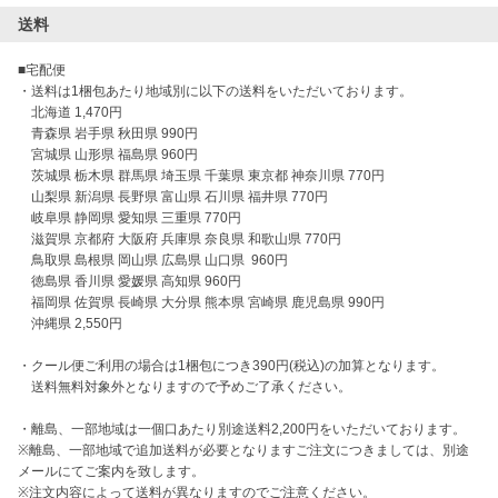
送料
■宅配便

・送料は1梱包あたり地域別に以下の送料をいただいております。

　北海道 1,470円

　青森県 岩手県 秋田県 990円

　宮城県 山形県 福島県 960円

　茨城県 栃木県 群馬県 埼玉県 千葉県 東京都 神奈川県 770円

　山梨県 新潟県 長野県 富山県 石川県 福井県 770円

　岐阜県 静岡県 愛知県 三重県 770円

　滋賀県 京都府 大阪府 兵庫県 奈良県 和歌山県 770円

　鳥取県 島根県 岡山県 広島県 山口県  960円

　徳島県 香川県 愛媛県 高知県 960円

　福岡県 佐賀県 長崎県 大分県 熊本県 宮崎県 鹿児島県 990円

　沖縄県 2,550円

・クール便ご利用の場合は1梱包につき390円(税込)の加算となります。

　送料無料対象外となりますので予めご了承ください。

・離島、一部地域は一個口あたり別途送料2,200円をいただいております。

※離島、一部地域で追加送料が必要となりますご注文につきましては、別途
メールにてご案内を致します。

※注文内容によって送料が異なりますのでご注意ください。