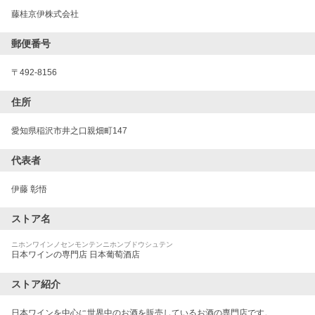
藤桂京伊株式会社
郵便番号
〒
492-8156
住所
愛知県稲沢市井之口親畑町147
代表者
伊藤 彰悟
ストア名
ニホンワインノセンモンテンニホンブドウシュテン
日本ワインの専門店 日本葡萄酒店
ストア紹介
日本ワインを中心に世界中のお酒を販売しているお酒の専門店です。