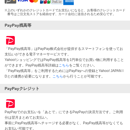
※
上のいずれかのクレジットカードでお支払いになると、お客様のクレジットカード
番号はご注文先ストアを経由せず、カード会社に送信されるため安心です。
PayPay残高等
「PayPay残高等」はPayPay株式会社が提供するスマートフォンを使ってお
支払いができる電子マネーサービスです。
Yahoo!ショッピングではPayPay残高等を1円単位でお買い物に利用すること
ができます。PayPay残高等詳細は
こちら
をご覧ください。
「PayPay残高等」をご利用するためにはPayPayへの登録とYahoo! JAPAN I
Dとの連携が必要になります。
こちら
から行うことが可能です。
PayPayクレジット
PayPayでのお支払いを「あとで」にできるPayPayの決済方法です。ご利用
分は翌月まとめてお支払い。
事前にPayPay残高等へチャージする必要がなく、PayPay残高等がなくても
お支払い可能です。