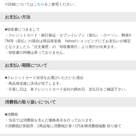
※詳細については
こちら
をご参照ください。
お支払い方法
■領収書につきまして

・クレジットカード・銀行振込・セブンイレブン（前払）・ローソン、郵便A
TM等（前払）の場合は商品発送後、Yahoo!ショッピングにてお支払いが確定
となりましたら「注文履歴」の「領収書発行」より発行が出来ます。

・領収書の同梱は承っておりません。
お支払い期限について
■クレジットカード決済をお選びいただいた場合

・商品発送後に決済が完了します。

・引落し日は、各クレジットカード会社の締め日、支払日をご確認下さい。
消費税の取り扱いについて
■消費税

・当店では消費税を含んだ価格表示を行っております。

※消費税計算順序：1商品毎に消費税計算 / 1円未満消費税端数 切り捨て