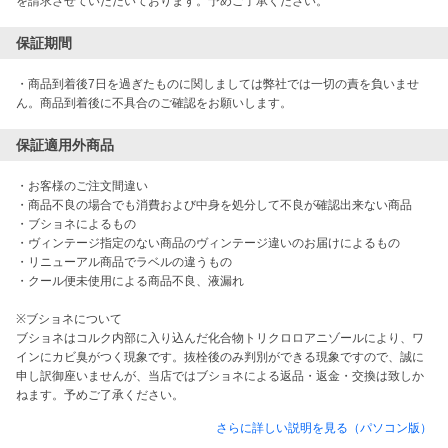
を請求させていただいております。予めご了承ください。
保証期間
・商品到着後7日を過ぎたものに関しましては弊社では一切の責を負いませ
ん。商品到着後に不具合のご確認をお願いします。
保証適用外商品
・お客様のご注文間違い

・商品不良の場合でも消費および中身を処分して不良が確認出来ない商品

・ブショネによるもの

・ヴィンテージ指定のない商品のヴィンテージ違いのお届けによるもの

・リニューアル商品でラベルの違うもの

・クール便未使用による商品不良、液漏れ

※ブショネについて

ブショネはコルク内部に入り込んだ化合物トリクロロアニゾールにより、ワ
インにカビ臭がつく現象です。抜栓後のみ判別ができる現象ですので、誠に
申し訳御座いませんが、当店ではブショネによる返品・返金・交換は致しか
さらに詳しい説明を見る（パソコン版）