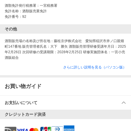
酒類免許発行税務署：
一宮税務署
免許名称：
酒類販売業免許
免許番号：
92
その他
酒類販売場の名称及び所在地：藤桂京伊株式会社　愛知県稲沢市井ノ口親畑
町147番地 販売管理者氏名：大下　勝矢 酒類販売管理研修受講年月日：2025
年2月26日 次回研修の受講期限：2028年2月25日 研修実施団体名：一宮小売
酒販組合
さらに詳しい説明を見る（パソコン版）
お買い物ガイド
お支払いについて
クレジットカード決済