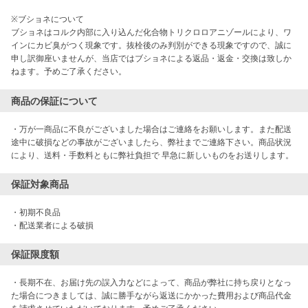
※ブショネについて

ブショネはコルク内部に入り込んだ化合物トリクロロアニゾールにより、ワ
インにカビ臭がつく現象です。抜栓後のみ判別ができる現象ですので、誠に
申し訳御座いませんが、当店ではブショネによる返品・返金・交換は致しか
商品の保証について
・万が一商品に不良がございました場合はご連絡をお願いします。また配送
途中に破損などの事故がございましたら、弊社までご連絡下さい。商品状況
により、送料・手数料ともに弊社負担で 早急に新しいものをお送りします。
保証対象商品
・初期不良品

・配送業者による破損
保証限度額
・長期不在、お届け先の誤入力などによって、商品が弊社に持ち戻りとなっ
た場合につきましては、誠に勝手ながら返送にかかった費用および商品代金