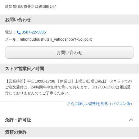
愛知県稲沢市井之口親畑町147
お問い合わせ
電話：
0587-22-5885
メール：
nihonbudoushuten_yahooshop@kyoi.co.jp
お問い合わせ
ストア営業日／時間
【営業時間】平日10:00-17:00 【休業日】土曜日/日曜日/祝日　※ネットでの
ご注文受付は、24時間年中無休で承っております。 ※12:00-13:00は電話受
付しておりませんのでご了承ください。
さらに詳しい説明を見る（パソコン版）
免許・許可証
酒類の免許