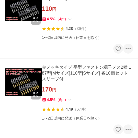
110
円
4.5
%
（
4
pt
）
4.28
（
36
件
）
1〜2日以内に発送（休業日を除く）
金メッキタイプ 平型ファストン端子メス2種 1
87型[Mサイズ]110型[Sサイズ] 各10個セット
スリーブ付
170
円
4.5
%
（
6
pt
）
4.49
（
67
件
）
1〜2日以内に発送（休業日を除く）