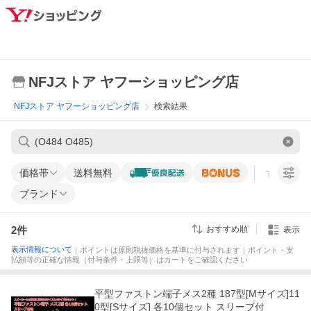
NFJストア ヤフーショッピング店
NFJストア ヤフーショッピング店
検索結果
価格帯
送料無料
すべての条
ブランド
2
件
おすすめ順
表示
表示情報について
｜ポイントは原則税抜価格を基準に付与されます｜ポイント・支
払額等の正確な情報（付与条件・上限等）はカートをご確認ください
平型ファストン端子メス2種 187型[Mサイズ]11
0型[Sサイズ] 各10個セット スリーブ付