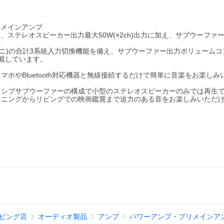
応プリメインアンプ
より、ステレオスピーカー出力最大50W(×2ch)出力に加え、サブウーファ
。
ステレオミニ)の合計3系統入力切換機能を備え、サブウーファー出力ボリューム
搭載しています。
ホやBluetooth対応機器と無線接続するだけで簡単に音楽をお楽しみ
ッシブサブウーファーの構成で小型のステレオスピーカーのみでは再生
スニングからリビングでの映画鑑賞まで迫力のある音をお楽しみいただ
ッピング店
オーディオ製品
アンプ
パワーアンプ・プリメインア