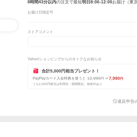
8時間43分以内
の注文で最短
明日8:00-12:00
お届け（東
お届け日指定可
ストアコメント
Yahoo!ショッピングからのオトクなお知らせ
合計5,000円相当プレゼント！
12,990
7,990
PayPayカード入会特典を使うと
円
円
うち2,000円相当は利用先・期間限定。他条件あり
違反申告