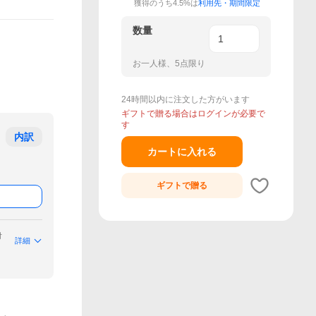
獲得のうち4.5%は
利用先・期間限定
数量
お一人様、5点限り
24時間以内に注文した方がいます
ギフトで贈る場合はログインが必要で
す
内訳
カートに入れる
ギフトで
贈る
付
詳細