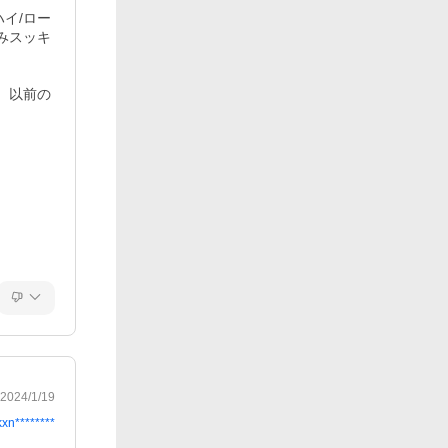
ハイ/ロー
みスッキ


。以前の
2024/1/19
kxn********