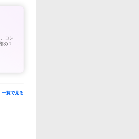
た、コン
部のユ
一覧で見る