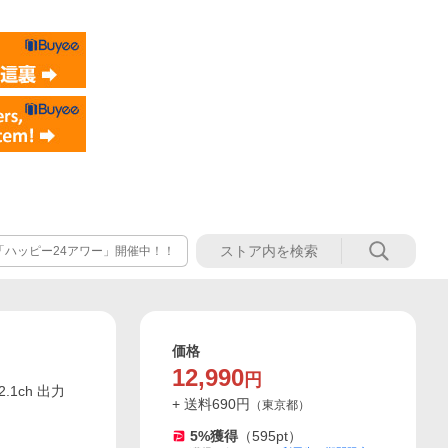
！「ハッピー24アワー」開催中！！
価格
12,990
円
2.1ch 出力
+ 送料
690
円
（
東京都
）
5
%獲得
（
595
pt）