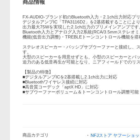
商品情報
FX-AUDIO-ブランド初のBluetooth入力・2.1ch出力対
デジタルアンプIC「TPA3116D2」を2基搭載することに
出力最大75Wを実現した2.1ch出力のプリメインアンプです
Bluetooth入力とアナログ入力2系統(RCA/3.5mm
機能(低音出力調整)・TREBLEトーンコントロール機能を
ステレオスピーカー・パッシブサブウーファーと接続し、スマ
す。
大型のスピーカーを用意せずとも、小型のスピーカーとパ
迫力のある低音再生が可能となり、ニアフィールドでのリ
【製品の特徴】
■デジタルアンプICを2基搭載し2.1ch出力に対応
■Bluetoothワイヤレス接続に対応
■高音質コーデック「aptX HD」に対応
■サブウーファーボリューム＆トーンコントロール調整可能
商品
カテゴリ
NFJストア ヤフーショ