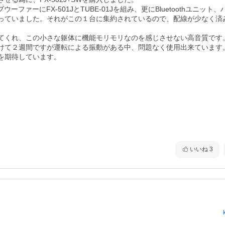
ファーにFX-501JとTUBE-01Jを組み、更にBluetoothユニット、
っていました。それがこの１台に集約されているので、配線が少なく済
てくれ、この小さな躯体に機能モリモリなのを感じさせない高音質です。
けて２週間ですが運転による振動がある中、問題なく使用出来ています
を期待しています。
いいね
3