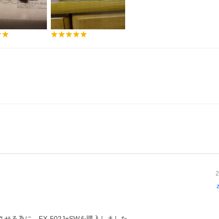
2
為に、FX-502J+SWを購入しました。
