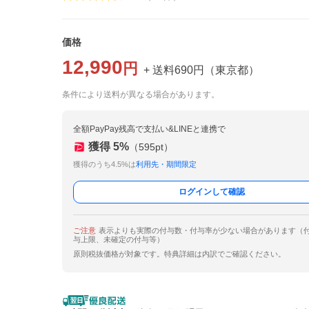
価格
12,990
円
+ 送料
690
円
（
東京都
）
条件により送料が異なる場合があります。
全額PayPay残高で支払い&LINEと連携で
獲得
5
%
（
595
pt）
獲得のうち4.5%は
利用先・期間限定
ログインして確認
ご注意
表示よりも実際の付与数・付与率が少ない場合があります（
与上限、未確定の付与等）
原則税抜価格が対象です。特典詳細は内訳でご確認ください。