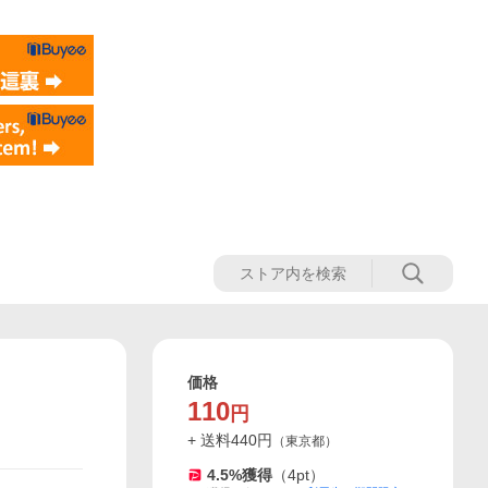
価格
110
円
+ 送料
440
円
（
東京都
）
4.5
%獲得
（
4
pt）