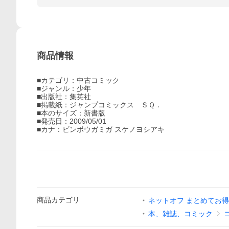
商品情報
■カテゴリ：中古コミック
■ジャンル：少年
■出版社：集英社
■掲載紙：ジャンプコミックス ＳＱ．
■本のサイズ：新書版
■発売日：2009/05/01
■カナ：ビンボウガミガ スケノヨシアキ
商品
カテゴリ
ネットオフ まとめてお
本、雑誌、コミック