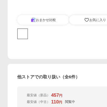
おまかせ比較
お気に入り
他ストアでの取り扱い（全
6
件）
457
最安値
（新品）
円
110
最安値
（中古）
閲覧中
円