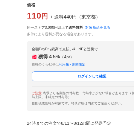
価格
110
円
+ 送料
440
円
（
東京都
）
同一ストア3,000円以上で
送料無料
対象商品を見る
条件により送料が異なる場合があります。
全額PayPay残高で支払い&LINEと連携で
獲得
4.5
%
（
4
pt）
獲得のうち4.5%は
利用先・期間限定
ログインして確認
ご注意
表示よりも実際の付与数・付与率が少ない場合があります（
与上限、未確定の付与等）
原則税抜価格が対象です。特典詳細は内訳でご確認ください。
24時までの注文で8/11〜8/12の間に発送予定