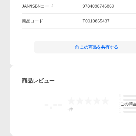
JAN/ISBNコード
9784088746869
商品
コード
T0010865437
この商品を共有する
商品
レビュー
5
-.--
4
この
商
3
2
-
件
1