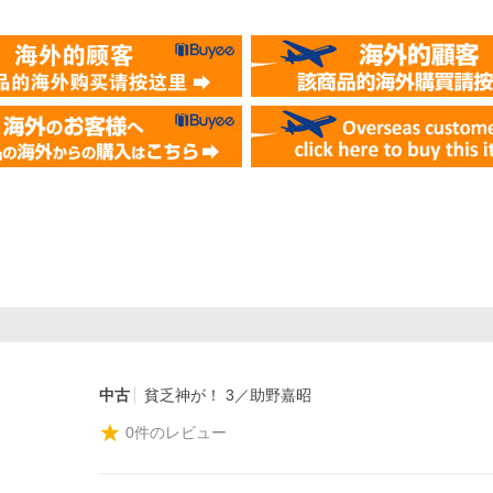
中古
貧乏神が！ 3／助野嘉昭
0
件のレビュー