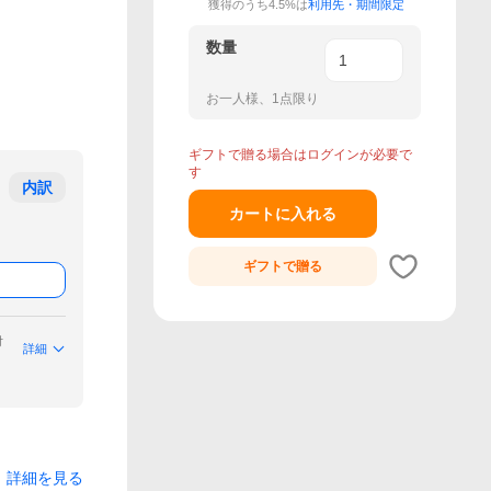
獲得のうち4.5%は
利用先・期間限定
数量
お一人様、1点限り
ギフトで贈る場合はログインが必要で
す
内訳
カートに入れる
ギフトで
贈る
付
詳細
詳細を見る