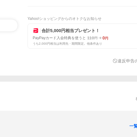
Yahoo!ショッピングからのオトクなお知らせ
合計5,000円相当プレゼント！
110
0
PayPayカード入会特典を使うと
円
円
うち2,000円相当は利用先・期間限定。他条件あり
違反申告
一