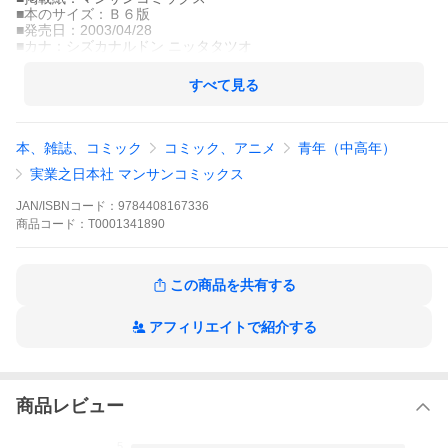
■本のサイズ：Ｂ６版
■発売日：2003/04/28
■カナ：シズカナルドン ニッタタツオ
すべて見る
本、雑誌、コミック
コミック、アニメ
青年（中高年）
実業之日本社 マンサンコミックス
JAN/ISBNコード：
9784408167336
商品
コード：
T0001341890
この商品を共有する
アフィリエイトで紹介する
商品レビュー
5