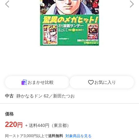
おまかせ比較
お気に入り
中古
静かなるドン 62／新田たつお
価格
220
円
+ 送料
440
円
（
東京都
）
同一ストア3,000円以上で
送料無料
対象商品を見る