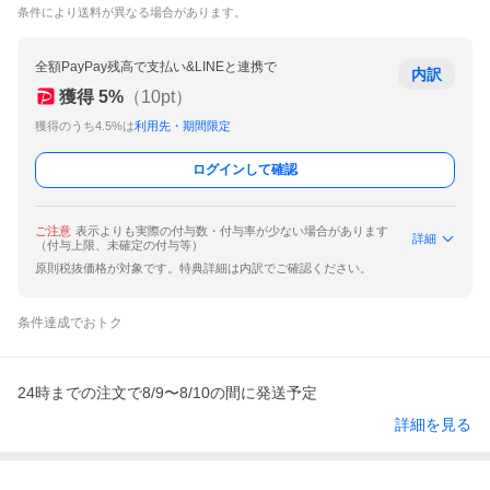
条件により送料が異なる場合があります。
全額PayPay残高で支払い&LINEと連携で
内訳
獲得
5
%
（
10
pt）
獲得のうち4.5%は
利用先・期間限定
ログインして確認
ご注意
表示よりも実際の付与数・付与率が少ない場合があります
詳細
（付与上限、未確定の付与等）
原則税抜価格が対象です。特典詳細は内訳でご確認ください。
条件達成でおトク
24時までの注文で8/9〜8/10の間に発送予定
詳細を見る