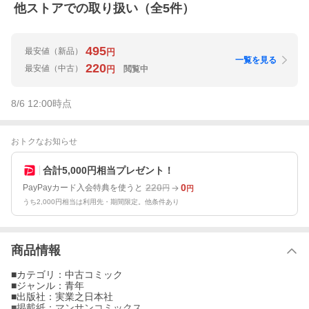
他ストアでの取り扱い（全
5
件）
495
最安値
（新品）
円
一覧を見る
220
最安値
（中古）
閲覧中
円
8/6 12:00
時点
おトクなお知らせ
合計5,000円相当プレゼント！
220
0
PayPayカード入会特典を使うと
円
円
うち2,000円相当は利用先・期間限定。他条件あり
商品情報
■カテゴリ：中古コミック
■ジャンル：青年
■出版社：実業之日本社
■掲載紙：マンサンコミックス