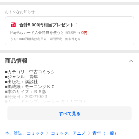
おトクなお知らせ
合計5,000円相当プレゼント！
513
0
PayPayカード入会特典を使うと
円
円
うち2,000円相当は利用先・期間限定。他条件あり
商品情報
■カテゴリ：中古コミック
■ジャンル：青年
■出版社：講談社
■掲載紙：モーニングＫＣ
■本のサイズ：Ｂ６版
■発売日：2002/10/23
■カナ：ギャンブルレーサー タナカマコト
すべて見る
本、雑誌、コミック
コミック、アニメ
青年（一般）