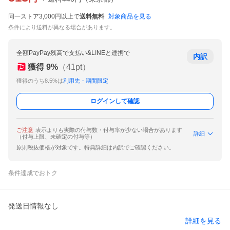
同一ストア3,000円以上で
送料無料
対象商品を見る
条件により送料が異なる場合があります。
全額PayPay残高で支払い&LINEと連携で
内訳
獲得
9
%
（
41
pt）
獲得のうち8.5%は
利用先・期間限定
ログインして確認
ご注意
表示よりも実際の付与数・付与率が少ない場合があります
詳細
（付与上限、未確定の付与等）
原則税抜価格が対象です。特典詳細は内訳でご確認ください。
条件達成でおトク
発送日情報なし
詳細を見る