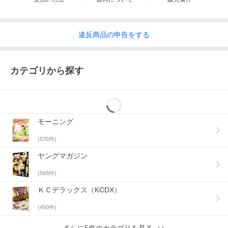
違反
商品の
申告をする
カテゴリから探す
モーニング
(
576
件)
ヤングマガジン
(
568
件)
ＫＣデラックス（KCDX）
(
450
件)