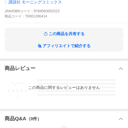
講談社 モーニングコミックス
JAN/ISBNコード：
9784063002522
商品
コード：
T0001286414
この商品を共有する
アフィリエイトで紹介する
商品レビュー
-.--
5
4
この
商品
に関するレビューはありません
3
2
1
-
件
商品Q&A
（
0
件）