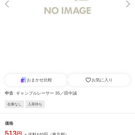
おまかせ比較
お気に入り
中古
ギャンブルレーサー 35／田中誠
在庫なし
入荷待ち
価格
513
円
+ 送料
440
円
（
東京都
）