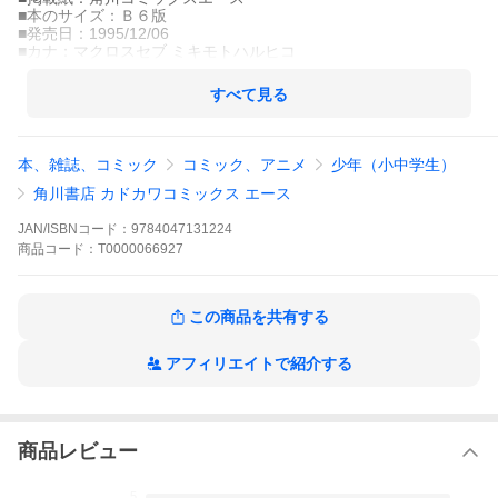
■本のサイズ：Ｂ６版
■発売日：1995/12/06
■カナ：マクロスセブ ミキモトハルヒコ
すべて見る
本、雑誌、コミック
コミック、アニメ
少年（小中学生）
角川書店 カドカワコミックス エース
JAN/ISBNコード：
9784047131224
商品
コード：
T0000066927
この商品を共有する
アフィリエイトで紹介する
商品レビュー
5