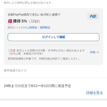
条件により送料が異なる場合があります。
全額PayPay残高で支払い&LINEと連携で
内訳
獲得
5
%
（
10
pt）
獲得のうち4.5%は
利用先・期間限定
ログインして確認
ご注意
表示よりも実際の付与数・付与率が少ない場合があります
詳細
（付与上限、未確定の付与等）
原則税抜価格が対象です。特典詳細は内訳でご確認ください。
条件達成でおトク
24時までの注文で8/11〜8/12の間に発送予定
詳細を見る