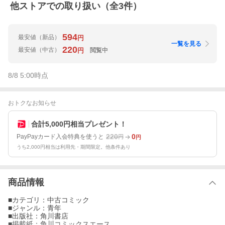
他ストアでの取り扱い（全
3
件）
594
最安値
（新品）
円
一覧を見る
220
最安値
（中古）
閲覧中
円
8/8 5:00
時点
おトクなお知らせ
合計5,000円相当プレゼント！
220
0
PayPayカード入会特典を使うと
円
円
うち2,000円相当は利用先・期間限定。他条件あり
商品情報
■カテゴリ：中古コミック
■ジャンル：青年
■出版社：角川書店
■掲載紙：角川コミックスエース