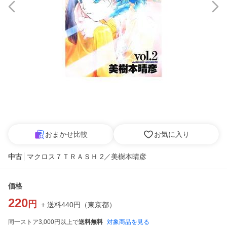
おまかせ比較
お気に入り
中古
マクロス７ＴＲＡＳＨ 2／美樹本晴彦
価格
220
円
+ 送料
440
円
（
東京都
）
同一ストア3,000円以上で
送料無料
対象商品を見る