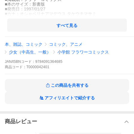
■本のサイズ：新書版
■発売日：1997/01/27
■カナ：オシャベリナアマデウス タケウチマサミ
すべて見る
本、雑誌、コミック
コミック、アニメ
少女（中高生、一般）
小学館 フラワーコミックス
JAN/ISBNコード：
9784091364685
商品
コード：
T0000042401
この商品を共有する
アフィリエイトで紹介する
商品レビュー
5