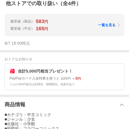
他ストアでの取り扱い（全
4
件）
583
最安値
（新品）
円
一覧を見る
165
最安値
（中古）
円
8/7 18:00
時点
おトクなお知らせ
合計5,000円相当プレゼント！
220
0
PayPayカード入会特典を使うと
円
円
うち2,000円相当は利用先・期間限定。他条件あり
商品情報
■カテゴリ：中古コミック
■ジャンル：少女
■出版社：小学館
■掲載紙：フラワーコミックス