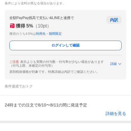
条件により送料が異なる場合があります。
全額PayPay残高で支払い&LINEと連携で
内訳
獲得
5
%
（
10
pt）
獲得のうち4.5%は
利用先・期間限定
ログインして確認
ご注意
表示よりも実際の付与数・付与率が少ない場合があります
詳細
（付与上限、未確定の付与等）
原則税抜価格が対象です。特典詳細は内訳でご確認ください。
条件達成でおトク
24時までの注文で8/10〜8/11の間に発送予定
詳細を見る