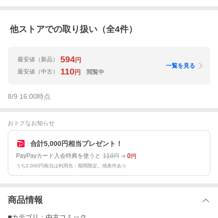
他ストアでの取り扱い（全
4
件）
594
最安値
（新品）
円
一覧を見る
110
最安値
（中古）
閲覧中
円
8/9 16:00
時点
おトクなお知らせ
合計5,000円相当プレゼント！
110
0
PayPayカード入会特典を使うと
円
円
うち2,000円相当は利用先・期間限定。他条件あり
商品情報
■カテゴリ：中古コミック