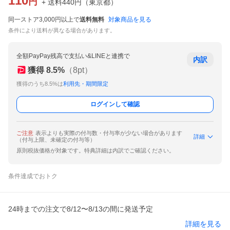
110
円
+ 送料
440
円
（
東京都
）
同一ストア3,000円以上で
送料無料
対象商品を見る
条件により送料が異なる場合があります。
全額PayPay残高で支払い&LINEと連携で
内訳
獲得
8.5
%
（
8
pt）
獲得のうち8.5%は
利用先・期間限定
ログインして確認
ご注意
表示よりも実際の付与数・付与率が少ない場合があります
詳細
（付与上限、未確定の付与等）
原則税抜価格が対象です。特典詳細は内訳でご確認ください。
条件達成でおトク
24時までの注文で8/12〜8/13の間に発送予定
詳細を見る