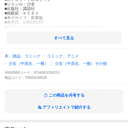
■ジャンル：少女
■出版社：講談社
■掲載紙：ＫＣキス
■本のサイズ：新書版
■発売日：1993/01/07
■カナ：シンシラトリレイコデゴザイマス スズキユミコ
すべて見る
本、雑誌、コミック
コミック、アニメ
少女（中高生、一般）
少女（中高生、一般）その他
JAN/ISBNコード：
9784063256253
商品
コード：
T0000038535
この商品を共有する
アフィリエイトで紹介する