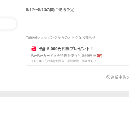
8/12〜8/13の間に発送予定
Yahoo!ショッピングからのオトクなお知らせ
合計5,000円相当プレゼント！
320
0
PayPayカード入会特典を使うと
円
円
うち2,000円相当は利用先・期間限定。他条件あり
違反申告