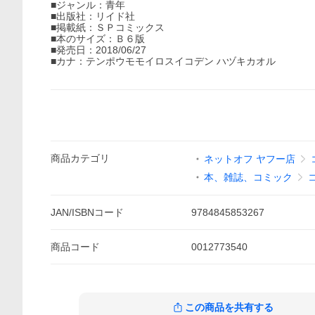
■ジャンル：青年
■出版社：リイド社
■掲載紙：ＳＰコミックス
■本のサイズ：Ｂ６版
■発売日：2018/06/27
■カナ：テンポウモモイロスイコデン ハヅキカオル
商品
カテゴリ
ネットオフ ヤフー店
本、雑誌、コミック
JAN/ISBNコード
9784845853267
商品
コード
0012773540
この商品を共有する