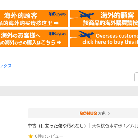
ックス
対象
中古（目立った傷や汚れなし）
天保桃色水滸伝 1／八
0
件のレビュー