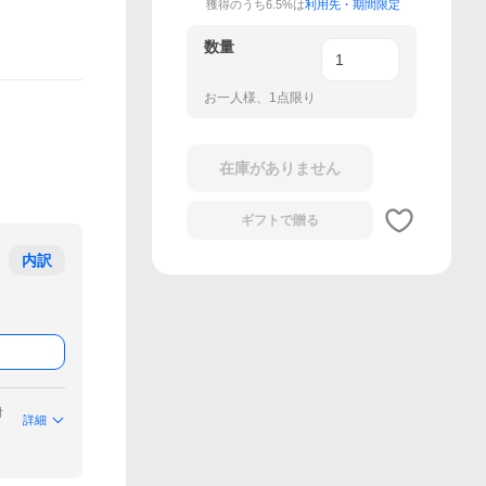
獲得のうち6.5%は
利用先・期間限定
数量
お一人様、1点限り
在庫がありません
ギフトで
贈る
内訳
付
詳細