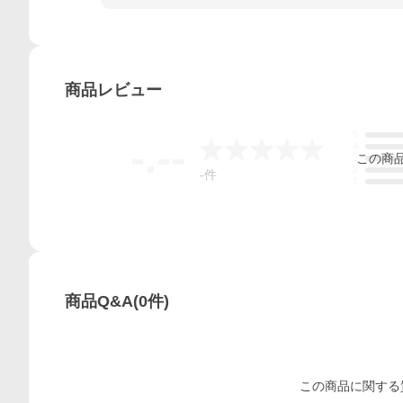
商品
レビュー
5
-.--
4
この
商
3
2
-
件
1
商品Q&A
(
0
件)
この
商品
に関する