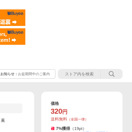
お知らせ：
お盆期間中のご案内
価格
320
円
送料無料
（
全国一律
）
月薫
7
%獲得
（
19
pt）