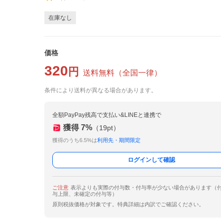
在庫なし
価格
320
円
送料無料
（
全国一律
）
条件により送料が異なる場合があります。
全額PayPay残高で支払い&LINEと連携で
獲得
7
%
（
19
pt）
獲得のうち6.5%は
利用先・期間限定
ログインして確認
ご注意
表示よりも実際の付与数・付与率が少ない場合があります（
与上限、未確定の付与等）
原則税抜価格が対象です。特典詳細は内訳でご確認ください。