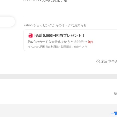
8/11〜8/12の間に発送予定
Yahoo!ショッピングからのオトクなお知らせ
合計5,000円相当プレゼント！
320
0
PayPayカード入会特典を使うと
円
円
うち2,000円相当は利用先・期間限定。他条件あり
違反申告
8
一