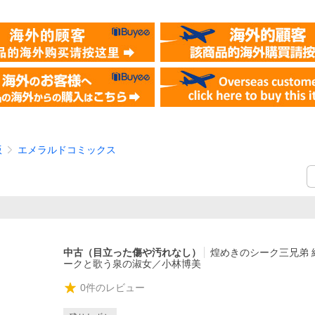
版
エメラルドコミックス
中古（目立った傷や汚れなし）
煌めきのシーク三兄弟 
ークと歌う泉の淑女／小林博美
0
件のレビュー