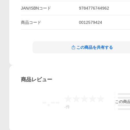
JAN/ISBNコード
9784776744962
商品
コード
0012579424
この商品を共有する
商品
レビュー
5
-.--
4
この
商
3
2
-
件
1