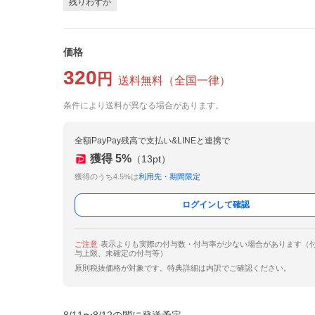
残りわずか
価格
320
円
送料無料
（
全国一律
）
条件により送料が異なる場合があります。
全額PayPay残高で支払い&LINEと連携で
獲得
5
%
（
13
pt）
獲得のうち4.5%は
利用先・期間限定
ログインして確認
ご注意
表示よりも実際の付与数・付与率が少ない場合があります（
与上限、未確定の付与等）
原則税抜価格が対象です。特典詳細は内訳でご確認ください。