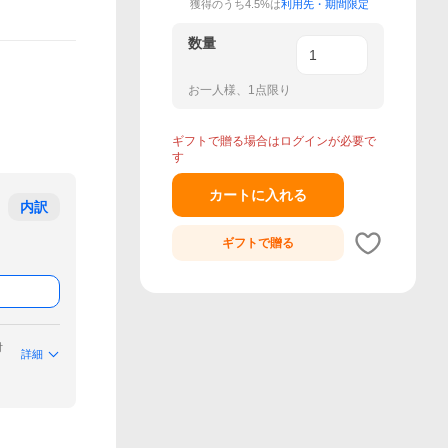
獲得のうち4.5%は
利用先・期間限定
数量
お一人様、1点限り
ギフトで贈る場合はログインが必要で
す
カートに入れる
内訳
ギフトで
贈る
付
詳細