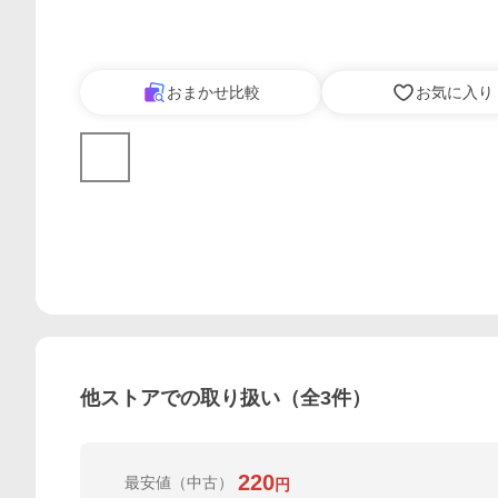
おまかせ比較
お気に入り
他ストアでの取り扱い（全
3
件）
220
最安値
（中古）
円