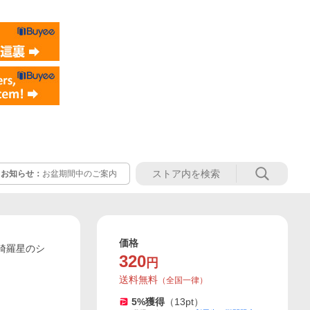
お知らせ：
お盆期間中のご案内
価格
綺羅星のシ
320
円
送料無料
（
全国一律
）
5
%獲得
（
13
pt）