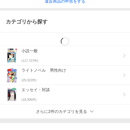
違反
商品の
申告をする
カテゴリから探す
小説一般
(
117,727
件)
ライトノベル 男性向け
(
25,322
件)
エッセイ・対談
(
18,306
件)
さらに2件のカテゴリを見る