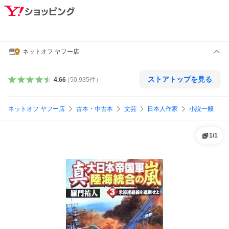
ネットオフ ヤフー店
ストアトップを見る
4.66
（
50,935
件
）
ネットオフ ヤフー店
古本・中古本
文芸
日本人作家
小説一般
1
/
1