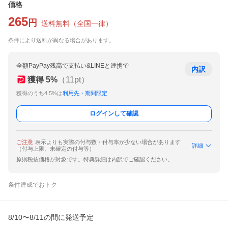
価格
265
円
送料無料
（
全国一律
）
条件により送料が異なる場合があります。
全額PayPay残高で支払い&LINEと連携で
内訳
獲得
5
%
（
11
pt）
獲得のうち4.5%は
利用先・期間限定
ログインして確認
ご注意
表示よりも実際の付与数・付与率が少ない場合があります
詳細
（付与上限、未確定の付与等）
原則税抜価格が対象です。特典詳細は内訳でご確認ください。
条件達成でおトク
8/10〜8/11の間に発送予定