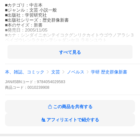
■カテゴリ：中古本
■ジャンル：文芸 小説一般
■出版社：学習研究社
■出版社シリーズ：歴史群像新書
■本のサイズ：新書
■発売日：2005/11/05
■カナ：シンダイニホンテイコクグンリクカイトウゴウノアラシ３
ベイゴウレンラクセンヲシャダンセヨ ラモンユウト
すべて見る
本、雑誌、コミック
文芸
ノベルス
学研 歴史群像新書
JAN/ISBNコード：
9784054029583
商品
コード：
0010239908
この商品を共有する
アフィリエイトで紹介する