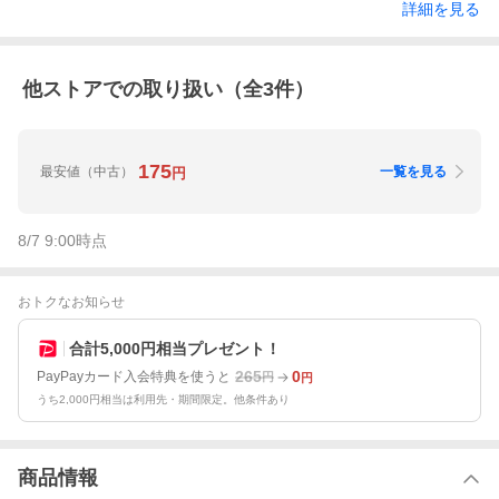
詳細を見る
他ストアでの取り扱い（全
3
件）
175
最安値
（中古）
一覧を見る
円
8/7 9:00
時点
おトクなお知らせ
合計5,000円相当プレゼント！
265
0
PayPayカード入会特典を使うと
円
円
うち2,000円相当は利用先・期間限定。他条件あり
商品情報