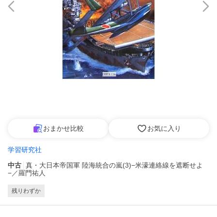
おまかせ比較
お気に入り
学習研究社
中古
真・大日本帝国軍 陸海統合の嵐(3)−米濠連絡線を遮断せよ
−／羅門祐人
残りわずか