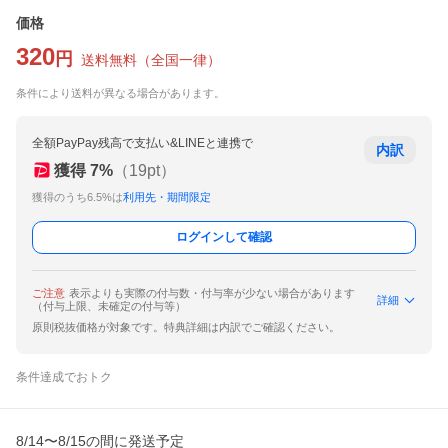
価格
320
円
送料無料
（
全国一律
）
条件により送料が異なる場合があります。
全額PayPay残高で支払い&LINEと連携で
内訳
獲得
7
%
（
19
pt）
獲得のうち6.5%は
利用先・期間限定
ログインして確認
ご注意
表示よりも実際の付与数・付与率が少ない場合があります
詳細
（付与上限、未確定の付与等）
原則税抜価格が対象です。特典詳細は内訳でご確認ください。
条件達成でおトク
8/14〜8/15の間に発送予定