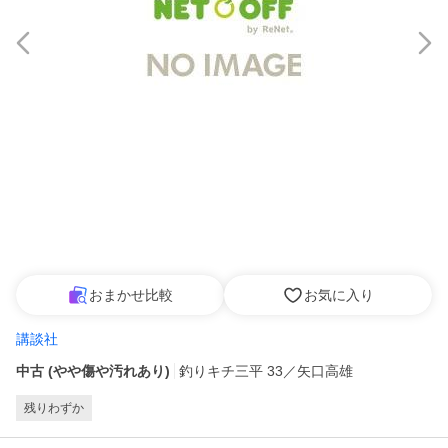
おまかせ比較
お気に入り
講談社
中古 (やや傷や汚れあり)
釣りキチ三平 33／矢口高雄
残りわずか