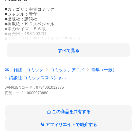
■カテゴリ：中古コミック
■ジャンル：青年
■出版社：講談社
■掲載紙：ＫＣスペシャル
■本のサイズ：Ｂ６版
■発売日：1987/03/01
■カナ：ツリキチサンペイ ヤグチタカオ
すべて見る
本、雑誌、コミック
コミック、アニメ
青年（一般）
講談社 コミックススペシャル
JAN/ISBNコード：
9784061012875
商品
コード：
0000073880
この商品を共有する
アフィリエイトで紹介する