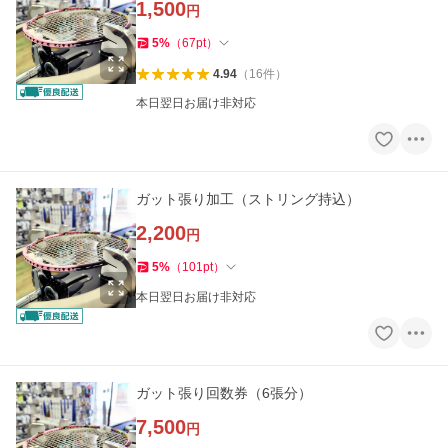
1,500
円
5
%
（
67
pt
）
4.94
（
16
件
）
本日翌日お届け非対応
ガット張り加工（ストリング持込）
2,200
円
5
%
（
101
pt
）
本日翌日お届け非対応
ガット張り回数券（6張分）
7,500
円