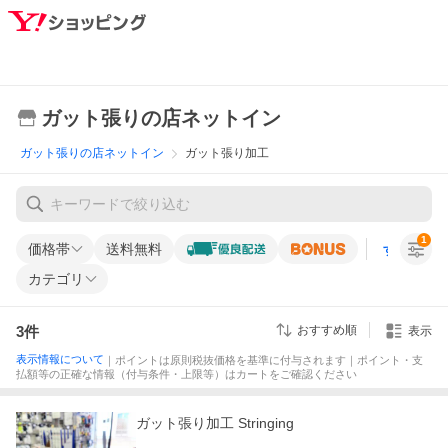
ガット張りの店ネットイン
ガット張りの店ネットイン
ガット張り加工
1
価格帯
送料無料
すべての条
カテゴリ
3
件
おすすめ順
表示
表示情報について
｜ポイントは原則税抜価格を基準に付与されます｜ポイント・支
払額等の正確な情報（付与条件・上限等）はカートをご確認ください
ガット張り加工 Stringing