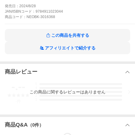
発売日：
関連人物・出版社
2024/8/28
JAN/ISBNコード：
9784911023044
発売日
商品
コード：
NEOBK-3016368
2024/08
商品説明
収録内容
この商品を共有する
アフィリエイトで紹介する
商品レビュー
-.--
5
4
この
商品
に関するレビューはありません
3
2
1
-
件
商品Q&A
（
0
件）