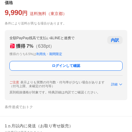
価格
9,990
円
送料無料
（
東京都
）
条件により送料が異なる場合があります。
全額PayPay残高で支払い&LINEと連携で
内訳
獲得
7
%
（
638
pt）
獲得のうち6.5%は
利用先・期間限定
ログインして確認
ご注意
表示よりも実際の付与数・付与率が少ない場合があります
詳細
（付与上限、未確定の付与等）
原則税抜価格が対象です。特典詳細は内訳でご確認ください。
条件達成でおトク
1ヵ月以内に発送（お取り寄せ販売）