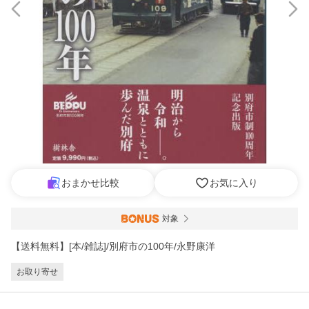
おまかせ比較
お気に入り
対象
【送料無料】[本/雑誌]/別府市の100年/永野康洋
お取り寄せ