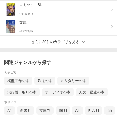
コミック・BL
(
75,314
件)
文庫
(
60,219
件)
さらに30件のカテゴリを見る
関連ジャンルから探す
カテゴリ
模型工作の本
鉄道の本
ミリタリーの本
飛行機、船舶の本
オーディオの本
天文、星座の本
本サイズ
A4
新書判
文庫判
B6判
A5
四六判
B5