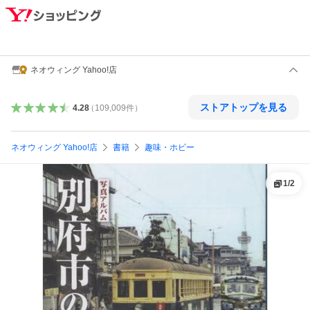
ネオウィング Yahoo!店
ストアトップを見る
4.28
（
109,009
件
）
ネオウィング Yahoo!店
書籍
趣味・ホビー
1
/
2