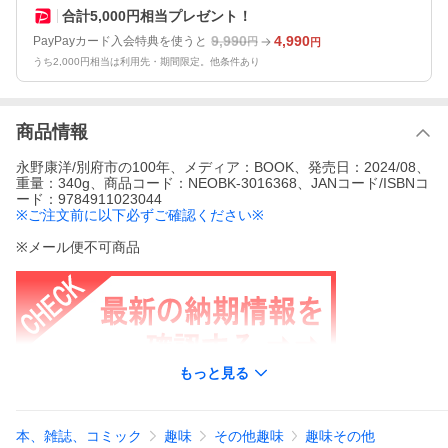
合計5,000円相当プレゼント！
9,990
4,990
PayPayカード入会特典を使うと
円
円
うち2,000円相当は利用先・期間限定。他条件あり
商品情報
永野康洋/別府市の100年、メディア：BOOK、発売日：2024/08、
重量：340g、商品コード：NEOBK-3016368、JANコード/ISBNコ
ード：9784911023044
※ご注文前に以下必ずご確認ください※
※メール便不可商品
もっと見る
※
書籍商品の購入に関するご注意
※
本、雑誌、コミック
趣味
その他趣味
趣味その他