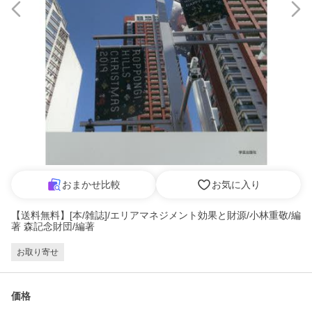
おまかせ比較
お気に入り
【送料無料】[本/雑誌]/エリアマネジメント効果と財源/小林重敬/編
著 森記念財団/編著
お取り寄せ
価格