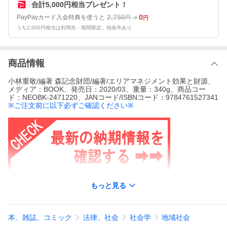
合計5,000円相当プレゼント！
2,750
0
PayPayカード入会特典を使うと
円
円
うち2,000円相当は利用先・期間限定。他条件あり
商品情報
小林重敬/編著 森記念財団/編著/エリアマネジメント効果と財源、
メディア：BOOK、発売日：2020/03、重量：340g、商品コー
ド：NEOBK-2471220、JANコード/ISBNコード：9784761527341
※ご注文前に以下必ずご確認ください※
もっと見る
※
書籍商品の購入に関するご注意
※
本、雑誌、コミック
法律、社会
社会学
地域社会
関連人物・出版社