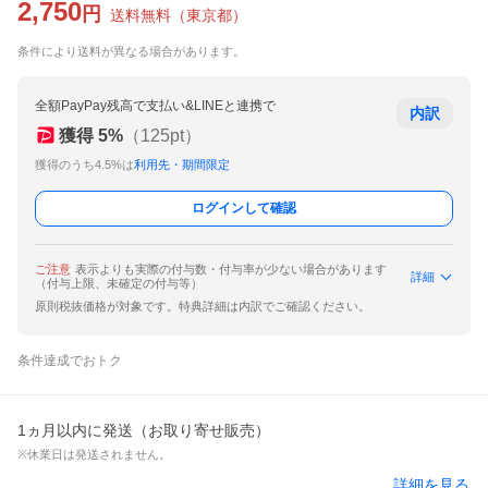
2,750
円
送料無料
（
東京都
）
条件により送料が異なる場合があります。
全額PayPay残高で支払い&LINEと連携で
内訳
獲得
5
%
（
125
pt）
獲得のうち4.5%は
利用先・期間限定
ログインして確認
ご注意
表示よりも実際の付与数・付与率が少ない場合があります
詳細
（付与上限、未確定の付与等）
原則税抜価格が対象です。特典詳細は内訳でご確認ください。
条件達成でおトク
1ヵ月以内に発送（お取り寄せ販売）
※休業日は発送されません。
詳細を見る