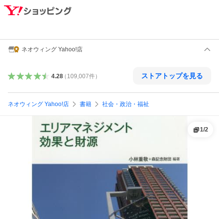
ネオウィング Yahoo!店
ストアトップを見る
4.28
（
109,007
件
）
ネオウィング Yahoo!店
書籍
社会・政治・福祉
1
/
2