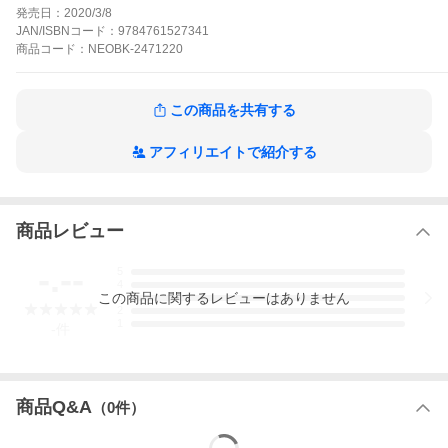
発売日
発売日：
2020/3/8
2020/03
JAN/ISBNコード：
9784761527341
商品説明
商品
コード：
NEOBK-2471220
収録内容
この商品を共有する
アフィリエイトで紹介する
商品レビュー
-.--
5
4
この
商品
に関するレビューはありません
3
2
1
-
件
商品Q&A
（
0
件）