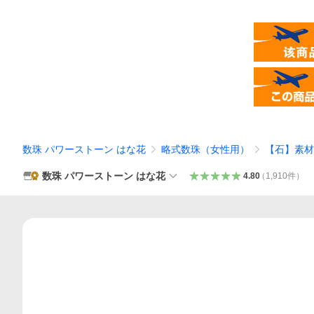
数珠 パワーストーン はな花
略式数珠（女性用）
【石】素材
数珠 パワーストーン はな花
4.80
（
1,910
件
）