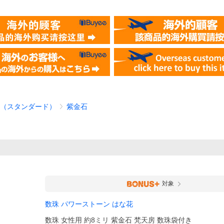
（スタンダード）
紫金石
対象
数珠 パワーストーン はな花
数珠 女性用 約8ミリ 紫金石 梵天房 数珠袋付き