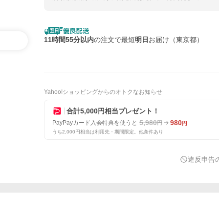
11時間55分以内
の注文で最短
明日
お届け（東京都）
Yahoo!ショッピングからのオトクなお知らせ
合計5,000円相当プレゼント！
5,980
980
PayPayカード入会特典を使うと
円
円
うち2,000円相当は利用先・期間限定。他条件あり
違反申告