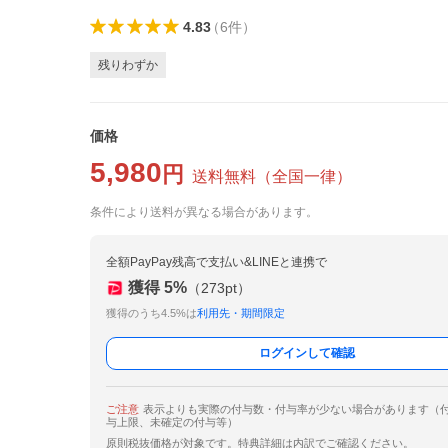
4.83
（
6
件
）
残りわずか
価格
5,980
円
送料無料
（
全国一律
）
条件により送料が異なる場合があります。
全額PayPay残高で支払い&LINEと連携で
獲得
5
%
（
273
pt）
獲得のうち4.5%は
利用先・期間限定
ログインして確認
ご注意
表示よりも実際の付与数・付与率が少ない場合があります（
与上限、未確定の付与等）
原則税抜価格が対象です。特典詳細は内訳でご確認ください。