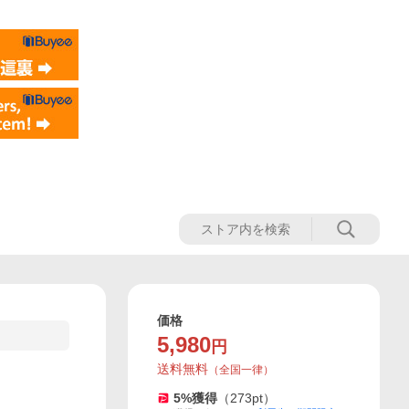
価格
5,980
円
送料無料
（
全国一律
）
5
%獲得
（
273
pt）