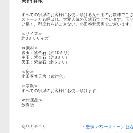
商品情報
すべての宗派のお客様にお使い頂ける女性用のお数珠でご
ストーンとも呼ばれ、大変人気の天然石でございます。玉サ
い易く、型崩れを起こさない、小田巻梵天房でございます
≪サイズ≫
約8ミリサイズ
≪素材≫
親玉：紫金石（約10ミリ）
主玉：紫金石（約8ミリ）
天玉：紫金石（約6ミリ）
≪房≫
小田巻梵天房（紫紺色）
≪宗派≫
すべての宗派のお客様にお使い頂けます。
≪付属品≫
数珠袋
商品
カテゴリ
数珠 パワーストーン は