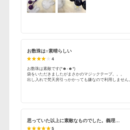
お数珠は○素晴らしい
4
お数珠は素敵です(*☻-☻*)

袋をいただきましたがまさかのマジックテープ。。。

出し入れで梵天房引っかかっても嫌なので利用しません
思っていた以上に素敵なものでした。義理…
5