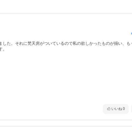
ました。それに梵天房がついているので私の欲しかったものが揃い、も
。

いいね
0