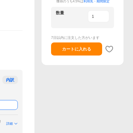
獲得のうち4.5%は
利用先・期間限定
数量
7日以内に注文した方がいます
カートに入れる
内訳
付
詳細