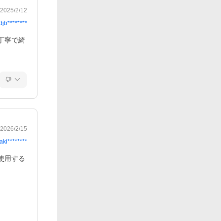
2025/2/12
djb********
丁寧で綺
2026/2/15
aki********
使用する