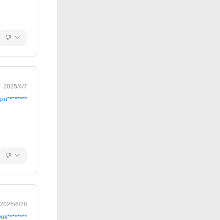
2025/4/7
qzu********
2026/6/28
yok********