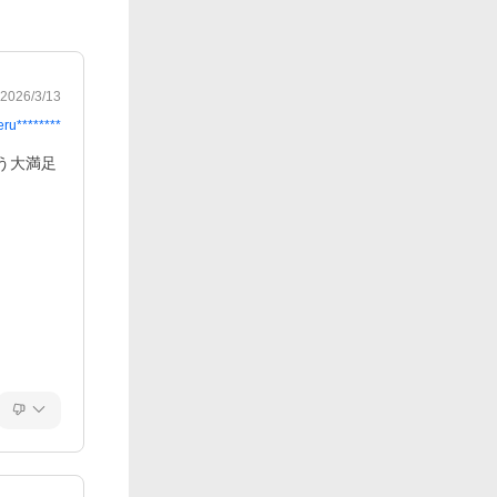
2026/3/13
eru********
う大満足