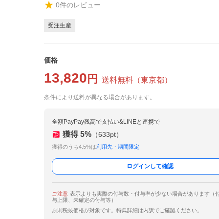
0
件のレビュー
受注生産
価格
13,820
円
送料無料
（
東京都
）
条件により送料が異なる場合があります。
全額PayPay残高で支払い&LINEと連携で
獲得
5
%
（
633
pt）
獲得のうち4.5%は
利用先・期間限定
ログインして確認
ご注意
表示よりも実際の付与数・付与率が少ない場合があります（
与上限、未確定の付与等）
原則税抜価格が対象です。特典詳細は内訳でご確認ください。