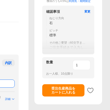
獲得のうち4.5%は
利用先・期間限定
確認事項
変更
ねじり方向
右
ピッチ
標準
その他ご要望（60文字ま
で）
ご注文手続きで入力して
ください
数量
内訳
お一人様、10点限り
受注生産商品を
カートに入れる
付
詳細