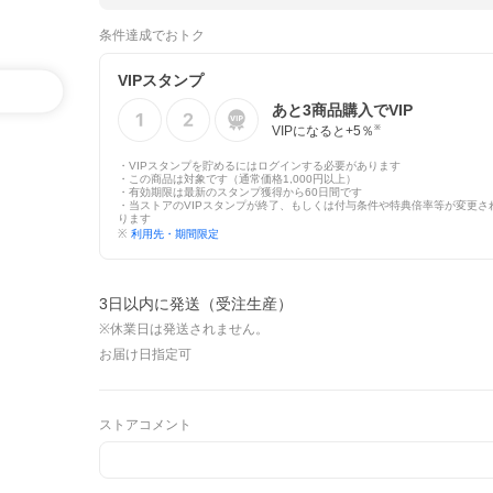
条件達成でおトク
VIPスタンプ
あと
3
商品購入でVIP
VIPになると+
5
％
※
・VIPスタンプを貯めるにはログインする必要があります
・この商品は対象です（通常価格1,000円以上）
・有効期限は最新のスタンプ獲得から60日間です
・当ストアのVIPスタンプが終了、もしくは付与条件や特典倍率等が変更さ
ります
※
利用先・期間限定
3日以内に発送（受注生産）
※休業日は発送されません。
お届け日指定可
ストアコメント