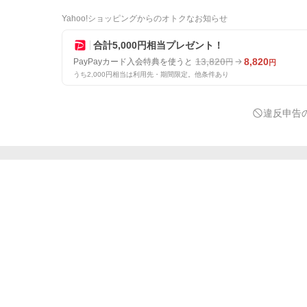
Yahoo!ショッピングからのオトクなお知らせ
合計5,000円相当プレゼント！
13,820
8,820
PayPayカード入会特典を使うと
円
円
うち2,000円相当は利用先・期間限定。他条件あり
違反申告