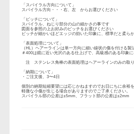
「スパイラル方向について」
スパイラル方向・・・右、左 からお選びください
「ピッチについて」
スパイラル、ねじり部分の山の細かさの事です
図面を参照の上お好みのピッチをお選びください
ピッチが細かいほどエッジの効いた印象に、標準だと柔ら
「表面処理について」
（HL）ヘアーラインは単一方向に細い線状の傷を付ける製
＃400は鏡に近い光沢のある仕上げで、高級感のある印象
注 ステンレス角棒の表面処理はヘアーラインのみの取り
「納期について」
・ご注文後、3〜4日
個別の納期短縮要望には応じかねますのでお日にちに余裕
軽微な小傷が生じる場合がありますのでご了承ください。
スパイラル部の公差は±5mm、フラット部の公差は±2mm