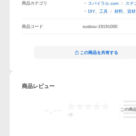
商品
カテゴリ
スパイラル.com
ステ
DIY、工具
材料、資材
商品
コード
susbou-19191000
この商品を共有する
商品
レビュー
5
-.--
4
この
商
3
2
-
件
1