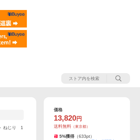
価格
13,820
円
送料無料
（
東京都
）
ト ねじり 1
5
%獲得
（
633
pt）