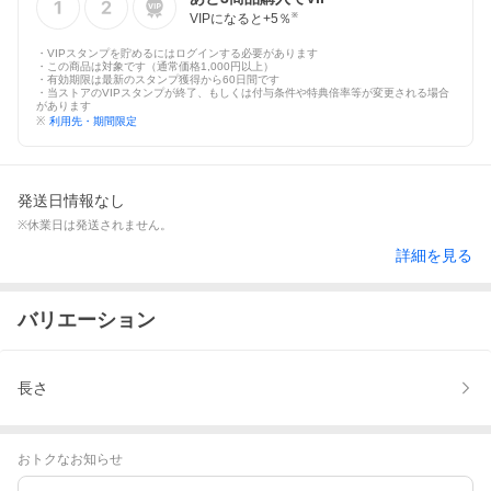
VIPになると+
5
％
※
・VIPスタンプを貯めるにはログインする必要があります
・この商品は対象です（通常価格1,000円以上）
・有効期限は最新のスタンプ獲得から60日間です
・当ストアのVIPスタンプが終了、もしくは付与条件や特典倍率等が変更される場合
があります
※
利用先・期間限定
発送日情報なし
※休業日は発送されません。
詳細を見る
バリエーション
長さ
おトクなお知らせ