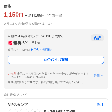
価格
1,150
円
+ 送料
185
円
（
全国一律
）
条件により送料が異なる場合があります。
全額PayPay残高で支払い&LINEと連携で
内訳
獲得
5
%
（
51
pt）
獲得のうち4.5%は
利用先・期間限定
ログインして確認
ご注意
表示よりも実際の付与数・付与率が少ない場合があります
詳細
（付与上限、未確定の付与等）
原則税抜価格が対象です。特典詳細は内訳でご確認ください。
条件達成でおトク
VIPスタンプ
詳細
あと
3
商品購入でVIP