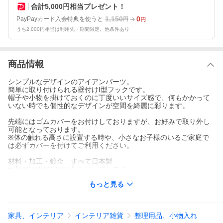
合計5,000円相当プレゼント！
1,150
0
PayPayカード入会特典を使うと
円
円
うち2,000円相当は利用先・期間限定。他条件あり
商品情報
シンプルなデザインのアイアンパーツ。
簡単に取り付けられる壁付けI型フックです。
帽子や小物を掛けておくのに丁度いいサイズ感で、何もかかって
いない時でも個性的なデザインが空間を綺麗に彩ります。
先端にはゴムカバーをお付けしておりますが、お好みで取り外し
可能となっております。
※体の触れる高さに設置する時や、小さなお子様のいるご家庭で
は必ずカバーを付けてご利用ください。
材料・加工・鍍金 すべて日本製
#【HIGASHIOSAKA】シリーズ です
#東大阪の職人が作りました
もっと見る
【商品詳細】
・ゴールド
家具、インテリア
インテリア雑貨
整理用品、小物入れ
・サイズは２種類