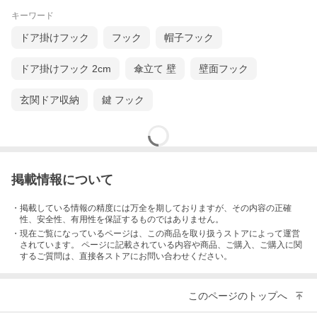
キーワード
ドア掛けフック
フック
帽子フック
ドア掛けフック 2cm
傘立て 壁
壁面フック
玄関ドア収納
鍵 フック
掲載情報について
・掲載している情報の精度には万全を期しておりますが、その内容の正確
性、安全性、有用性を保証するものではありません。
・現在ご覧になっているページは、この
商品
を取り扱うストアによって運営
されています。 ページに記載されている内容
や商品、ご購入
、ご購入に関
するご質問は、直接各ストアにお問い合わせください。
このページのトップへ