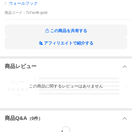
Sサイズ（フック長95mm）
ウォールフック
Mサイズ（フック長125mm）
寸法は画像参照
商品
コード：
7x7xcrfk-gold
【取り付け時】
付属ビスは木板に取り付けることを前提としたビスです。
壁の素材が中空構造や石膏ボードの場合には、ボードアンカーが
この商品を共有する
必要になる場合がございます。
アフィリエイトで紹介する
【納期について】
在庫あり：翌日発送
在庫なし（受注生産）：5~7日後の発送
また、配送会社、メッキ会社の繁忙期や長期休暇時は発送が遅れ
商品レビュー
る場合がございます、”必ず納期に余裕を持ってご注文下さいま
せ”。
-.--
5
4
この
商品
に関するレビューはありません
3
2
1
-
件
商品Q&A
（
0
件）