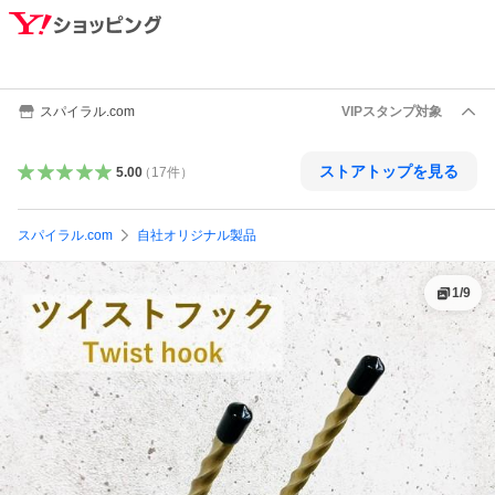
スパイラル.com
VIPスタンプ対象
ストアトップを見る
5.00
（
17
件
）
スパイラル.com
自社オリジナル製品
1
/
9