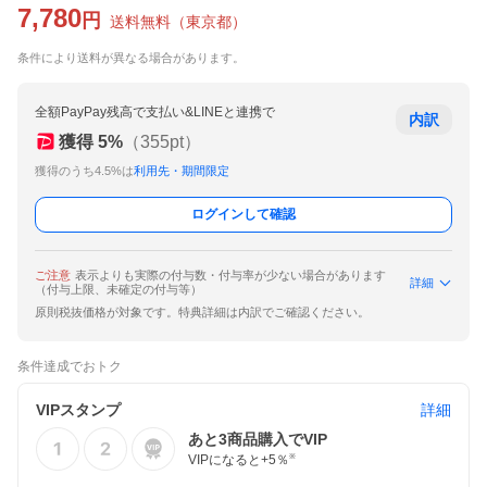
7,780
円
送料無料
（
東京都
）
条件により送料が異なる場合があります。
全額PayPay残高で支払い&LINEと連携で
内訳
獲得
5
%
（
355
pt）
獲得のうち4.5%は
利用先・期間限定
ログインして確認
ご注意
表示よりも実際の付与数・付与率が少ない場合があります
詳細
（付与上限、未確定の付与等）
原則税抜価格が対象です。特典詳細は内訳でご確認ください。
条件達成でおトク
VIPスタンプ
詳細
あと
3
商品購入でVIP
VIPになると+
5
％
※