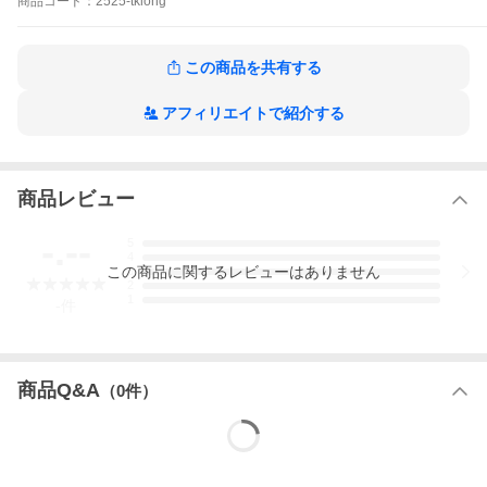
商品
コード：
2525-tklong
専門家のご助言を得て、設置素材に合わせてご使用ください 。
原則、木材に取り付け。対象壁が石膏の場合はフィッシャージャ
パンナイロンプラグS５推奨（オプションにて購入可能）
納期：在庫有り時、翌日発送。受注生産時、７日〜10日程度
この商品を共有する
材質：ステンレス（SUS304）
表面処理：ヘアーライン
アフィリエイトで紹介する
製造：日本
商品レビュー
-.--
5
4
この
商品
に関するレビューはありません
3
2
1
-
件
商品Q&A
（
0
件）