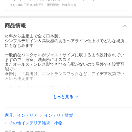
うち2,000円相当は利用先・期間限定。他条件あり
商品情報
材料から生産まで全て日本製、
シンプルデザイン＆高級感のあるヘアライン仕上げでどんな場所
にもなじみます
一般的なバスタオルがジャストサイズに収まるよう設計されてい
ますので、浴室、洗面所にオススメ
またオールステンレス製でさびる心配がないので屋外でも設置可
能です
傘掛け、工具掛け、エントランスフックなど、アイデア次第でい
ろいろ使えます
ご購入前に必ず寸法をご確認ください。
もっと見る
サイズ：H5.5×W67×D6cm
掛けられる部分の幅：約62cm
プレートサイズ:3.0×5.5cm
家具、インテリア
インテリア雑貨
付属品
ビス：M4x30 ステンレス製皿タッピング‐ 4本
その他インテリア雑貨、小物
施工はお客様のご判断と責任において行って頂くものとなります