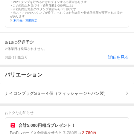
・VIPスタンプを貯めるにはログインする必要があります
・この商品は対象です（通常価格1,000円以上）
・有効期限は最新のスタンプ獲得から60日間です
・当ストアのVIPスタンプが終了、もしくは付与条件や特典倍率等が変更される場合
があります
※
利用先・期間限定
8/18に発送予定
※休業日は発送されません。
詳細を見る
お届け日指定可
バリエーション
ナイロンプラグS５ー４個（フィッシャージャパン製）
おトクなお知らせ
合計5,000円相当プレゼント！
7,780
2,780
PayPayカード入会特典を使うと
円
円