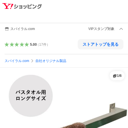
スパイラル.com
VIPスタンプ対象
ストアトップを見る
5.00
（
17
件
）
スパイラル.com
自社オリジナル製品
1
/
6