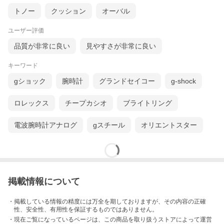
トノー
クッション
オーバル
ユーザー評価
品質が非常に良い
見やすさが非常に良い
キーワード
バーインデックスと2面ファセット仕上げのドルフィン針、控えめ
gショック
腕時計
グランドセイコー
g-shock
ながらも実用的なデイト表示を設けたミニマリストスタイルで
す。
ロレックス
チープカシオ
ブライトリング
電波腕時計アナログ
gスチール
オリエントスター
商品名
フレデリック・コンスタント FREDERIQUE
CONSTANT クラシック カレ オートマチック 腕
時計 メンズ 自動巻き FC-303S4C26
商品番号
FC-303S4C26
ブランド
フレデリック・コンスタント FREDERIQUE
CONSTANT
ムーブメント
オートマチック（自動巻き）
掲載情報について
3気圧防水
ムーブメント：FC-303
38時間パワーリザーブ
・掲載している情報の精度には万全を期しておりますが、その内容の正確
日付表示
性、安全性、有用性を保証するものではありません。
シースルーバック
・現在ご覧になっているページは、この
商品
を取り扱うストアによって運営
風防素材
サファイアクリスタルガラス