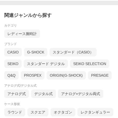
関連ジャンルから探す
カテゴリ
レディース腕時計
ブランド
CASIO
G-SHOCK
スタンダード（CASIO）
新作はムーブメントを包み隠したスタイリッシュな文字盤で登場
SEIKO
スタンダード デジタル
SEIKO SELECTION
です。アールデコの典型的なデザインで、ケース、レイルウェ
イ、デイト表示と、カレ“角”をベースにしたバランスがとても美し
Q&Q
PROSPEX
ORIGIN(G-SHOCK)
PRESAGE
い時計。
アナログ式/デジタル式
アナログ式
デジタル式
アナログ×デジタル両式
ケース形状
ラウンド
スクエア
オクタゴン
レクタンギュラー