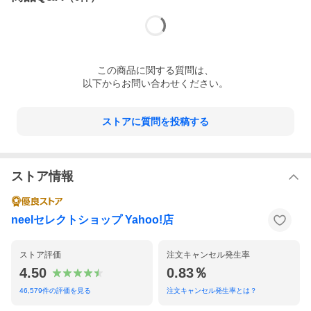
この
商品
に関する質問は、
以下からお問い合わせください。
ストアに質問を投稿する
ストア情報
neelセレクトショップ Yahoo!店
ストア評価
注文キャンセル発生率
4.50
0.83％
46,579
件の評価を見る
注文キャンセル発生率とは？
決して時代に流されることのない、タイムレスなデザイン。「ク
ラシック コレクション」は洗練されたラインとクラシカルなスタ