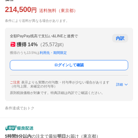
214,500
円
送料無料
（
東京都
）
条件により送料が異なる場合があります。
全額PayPay残高で支払い&LINEと連携で
内訳
獲得
14
%
（
25,572
pt）
獲得のうち13.5%は
利用先・期間限定
ログインして確認
ご注意
表示よりも実際の付与数・付与率が少ない場合があります
詳細
（付与上限、未確定の付与等）
原則税抜価格が対象です。特典詳細は内訳でご確認ください。
条件達成でおトク
5時間9分以内
の注文で最短
明日
お届け（東京都）