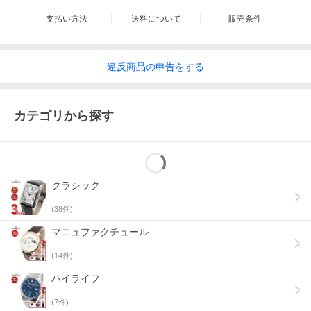
イルが特長のコレクションです。たぐいまれな職人技と最高の素
材、最新のテクノロジーを駆使し、信頼性や耐久性を高いレベル
支払い方法
送料について
販売条件
で実現するよう「クラシック コレクション」の全ての時計は非常
に厳格な基準に沿って製造されています。そこには”高級時計を手
の届く価格で”というフレデリック・コンスタントの哲学が込めら
れています。
違反
商品の
申告をする
カテゴリから探す
クラシック
(
38
件)
マニュファクチュール
2003年に初登場以来、さまざまなラインナップで人気のコレクシ
ョン「クラシック カレ」
(
14
件)
ハイライフ
(
7
件)