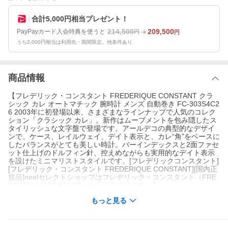
合計5,000円相当プレゼント！
214,500
209,500
PayPayカード入会特典を使うと
円
円
うち2,000円相当は利用先・期間限定。他条件あり
商品情報
【フレデリック・コンスタント FREDERIQUE CONSTANT クラ
シック カレ オートマチック 腕時計 メンズ 自動巻き FC-303S4C2
6 2003年に初登場以来、さまざまなラインナップで人気のコレク
ション「クラシック カレ」。新作はムーブメントを包み隠したス
タイリッシュな文字盤で登場です。アールデコの典型的なデザイ
ンで、ケース、レイルウェイ、デイト表示と、カレ“角”をベースに
したバランスがとても美しい時計。バーインデックスと2面ファセ
ット仕上げのドルフィン針、控えめながらも実用的なデイト表示
を設けたミニマリストスタイルです。[フレデリックコンスタント]
[フレデリック・コンスタント FREDERIQUE CONSTANT][国内正
規品]neelセレクトショップはフレデリック・コンスタント（FRE
DERIQUE CONSTANT）の正規販売店です。】
もっと見る