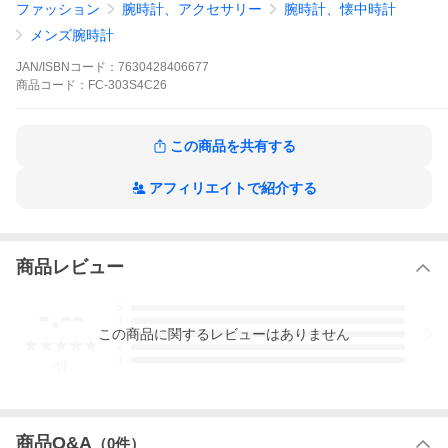
ファッション
腕時計、アクセサリー
腕時計、懐中時計
メンズ腕時計
JAN/ISBNコード：
7630428406677
商品
コード：
FC-303S4C26
この商品を共有する
アフィリエイトで紹介する
商品レビュー
-.--
5
4
この
商品
に関するレビューはありません
3
2
1
-
件
商品Q&A
（
0
件）