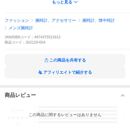
もっと見る
ファッション
腕時計、アクセサリー
腕時計、懐中時計
メンズ腕時計
JAN/ISBNコード：
4974375521612
商品
コード：
JG2120-65A
この商品を共有する
アフィリエイトで紹介する
部屋を流れるBGMのように、時間や空間を彩る腕時計
CITIZEN COLLECTION RECORD LABEL は、CITIZENの多彩な個
性を記録(Record)し続ける、
「インディーズスピリットを持ったウオッチ」です。
商品レビュー
眠たい目をこすってコーヒーを淹れるとき、お気に入りのアイテ
-.--
ムをお手入れするとき、
5
4
気の許せる仲間とのホームパーティのとき、そんな何気ないひと
この
商品
に関するレビューはありません
3
ときを、RECORD LABEL と共に。
2
1
-
件