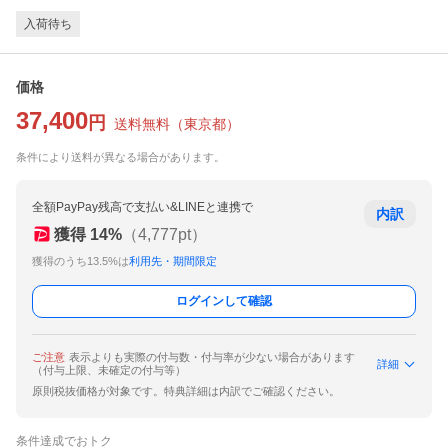
入荷待ち
価格
37,400
円
送料無料
（
東京都
）
条件により送料が異なる場合があります。
全額PayPay残高で支払い&LINEと連携で
内訳
獲得
14
%
（
4,777
pt）
獲得のうち13.5%は
利用先・期間限定
ログインして確認
ご注意
表示よりも実際の付与数・付与率が少ない場合があります
詳細
（付与上限、未確定の付与等）
原則税抜価格が対象です。特典詳細は内訳でご確認ください。
条件達成でおトク