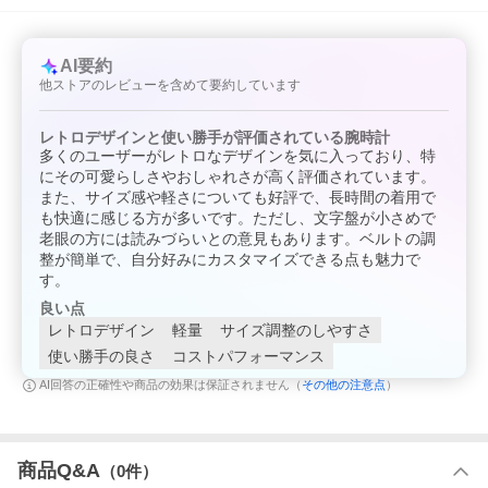
AI要約
他ストアのレビューを含めて要約しています
レトロデザインと使い勝手が評価されている腕時計
多くのユーザーがレトロなデザインを気に入っており、特
にその可愛らしさやおしゃれさが高く評価されています。
また、サイズ感や軽さについても好評で、長時間の着用で
も快適に感じる方が多いです。ただし、文字盤が小さめで
老眼の方には読みづらいとの意見もあります。ベルトの調
整が簡単で、自分好みにカスタマイズできる点も魅力で
す。
良い点
1982年に発売された名作、サーモセンサーのデザイン継承モデ
レトロデザイン
軽量
サイズ調整のしやすさ
ル。
使い勝手の良さ
コストパフォーマンス
その他の注意点
AI回答の正確性や商品の効果は保証されません（
）
商品Q&A
（
0
件）