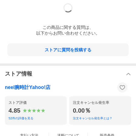
この
商品
に関する質問は、
以下からお問い合わせください。
ストアに質問を投稿する
CITIZENのデザインリソースを取り入れた個性豊かなラインナッ
プは、その日の何気ないコーデをこだわりのコーデに昇華させま
ストア情報
す。
neel腕時計Yahoo!店
ストア評価
注文キャンセル発生率
4.85
0.00％
52
件の評価を見る
注文キャンセル発生率とは？
支払い方法
送料について
販売条件