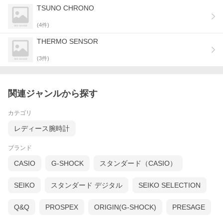
TSUNO CHRONO
(
4
件)
100年以上の歴史。その間にいくつもの新技術を作り上げ、CITIZ
THERMO SENSOR
ENは、多くのレコード(記録)を刻んできました。
自分のそばにあるその腕時計が、確かな品質であるという安心
(
3
件)
感。
商品名
シチズン レコードレーベル RECORD LABEL サ
関連ジャンルから探す
ーモセンサー 特定店取扱いモデル 腕時計
JG2120-65A CITIZEN
商品番号
JG2120-65A
カテゴリ
ブランド
レコードレーベル RECORD LABEL
ムーブメント
クオーツ
レディース腕時計
キャリバー：8989
精度：平均月差±15秒
ブランド
デイ＆デイト表示
日付早修正機能
CASIO
G-SHOCK
スタンダード（CASIO）
12／24時間表示切替機能
パーペチュアルカレンダー
1/1000秒クロノグラフ（12時間計）
SEIKO
スタンダード デジタル
SEIKO SELECTION
デュアルタイム機能
電池寿命切れ予告機能
温度計機能
Q&Q
PROSPEX
ORIGIN(G-SHOCK)
PRESAGE
アラーム
時報