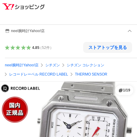
neel腕時計Yahoo!店
ストアトップを見る
4.85
（
52
件
）
neel腕時計Yahoo!店
シチズン
シチズン コレクション
レコードレーベル RECORD LABEL
THERMO SENSOR
1
/
19