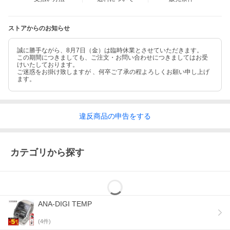
ストアからのお知らせ
誠に勝手ながら、8月7日（金）は臨時休業とさせていただきます。
この期間につきましても、ご注文・お問い合わせにつきましてはお受
内部で歯車が噛み合い、最後に時刻を織りなす味のある数々のア
けいたしております。
ナログ時計たちが、あなたの大切な空間に暖かみをプラスしてく
ご迷惑をお掛け致しますが 、何卒ご了承の程よろしくお願い申し上げ
れます。
ます。
レコードレーベルの時計には、お部屋や職場のデスクの上など
で、そのまま腕時計を飾ることのできるウオッチケースが付属し
ます。
違反
商品の
申告をする
カテゴリから探す
ANA-DIGI TEMP
(
4
件)