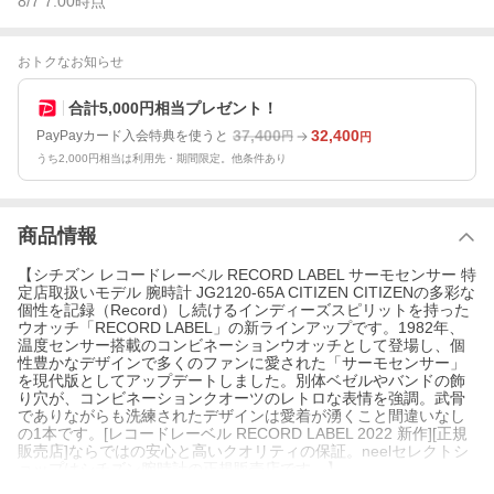
8/7 7:00
時点
おトクなお知らせ
合計5,000円相当プレゼント！
37,400
32,400
PayPayカード入会特典を使うと
円
円
うち2,000円相当は利用先・期間限定。他条件あり
商品情報
【シチズン レコードレーベル RECORD LABEL サーモセンサー 特
定店取扱いモデル 腕時計 JG2120-65A CITIZEN CITIZENの多彩な
個性を記録（Record）し続けるインディーズスピリットを持った
ウオッチ「RECORD LABEL」の新ラインアップです。1982年、
温度センサー搭載のコンビネーションウオッチとして登場し、個
性豊かなデザインで多くのファンに愛された「サーモセンサー」
を現代版としてアップデートしました。別体ベゼルやバンドの飾
り穴が、コンビネーションクオーツのレトロな表情を強調。武骨
でありながらも洗練されたデザインは愛着が湧くこと間違いなし
の1本です。[レコードレーベル RECORD LABEL 2022 新作][正規
販売店]ならではの安心と高いクオリティの保証。neelセレクトシ
ョップはシチズン腕時計の正規販売店です。】