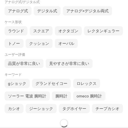
アナログ式/デジタル式
照明
電池寿命約2年
アナログ式
デジタル式
アナログ×デジタル両式
使用電池280-30
5気圧防水
ケース形状
夜光（針）
バンドアジャスト：フリータイプ
ラウンド
スクエア
オクタゴン
レクタンギュラー
風防素材
クリスタルガラス
ケース素材
ステンレス
ケースサイズ
33.4mm
トノー
クッション
オーバル
ケース厚
9.7mm
バンド素材
ステンレス
バンド留金タイ
フリータイプ
ユーザー評価
プ
品質が非常に良い
見やすさが非常に良い
文字盤カラー
ホワイト
保証期間
1年間メーカー保証(MY CITIZEN ご登録により2
年間)
キーワード
付属
保証書 / 専用BOX
その他のサービ
gショック
グランドセイコー
ロレックス
ス
ソーラー 電波 腕時計
腕時計
omeco 腕時計
※レビューを書いて7年延長正規保証キャンペーン中！
レビューの書き方は
コチラ
カシオ
ジーショック
タグホイヤー
チープカシオ