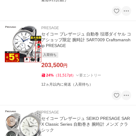
最短8/11お届け
PRESAGE
セイコー プレザージュ 自動巻 琺瑯ダイヤル コ
アショップ限定 腕時計 SART009 Craftsmansh
ip PRESAGE
入荷待ち
203,500
円
24
%
（
31,517
pt
）
要エントリー
12ヵ月以内に発送（入荷待ち）
PRESAGE
セイコー プレザージュ SEIKO PRESAGE SAR
X Classic Series 自動巻き 腕時計 メンズ クラ
シック