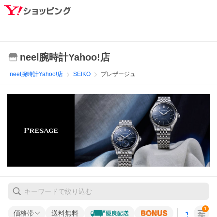
neel腕時計Yahoo!店
neel腕時計Yahoo!店
SEIKO
プレザージュ
1
価格帯
送料無料
すべての条