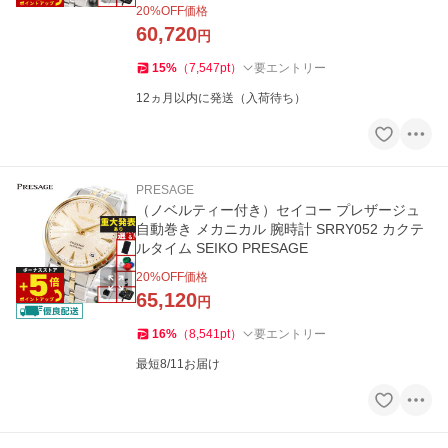
20
%OFF価格
60,720
円
15
%
（
7,547
pt
）
要エントリー
12ヵ月以内に発送（入荷待ち）
PRESAGE
（ノベルティー付き）セイコー プレザージュ
自動巻き メカニカル 腕時計 SRRY052 カクテ
ルタイム SEIKO PRESAGE
20
%OFF価格
65,120
円
16
%
（
8,541
pt
）
要エントリー
最短8/11お届け