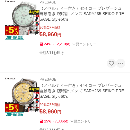
PRESAGE
（ノベルティー付き）セイコー プレザージュ
自動巻き 腕時計 メンズ SARY265 SEIKO PRE
SAGE Style60's
20
%OFF価格
58,960
円
24
%
（
12,210
pt
）
要エントリー
最短8/11お届け
PRESAGE
（ノベルティー付き）セイコー プレザージュ
自動巻き 腕時計 メンズ SARY269 SEIKO PRE
SAGE Style60's
20
%OFF価格
58,960
円
15
%
（
7,386
pt
）
要エントリー