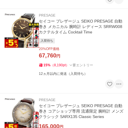
PRESAGE
セイコー プレザージュ SEIKO PRESAGE 自動
巻き メカニカル 腕時計 レディース SRRW008
カクテルタイム Cocktail Time
入荷待ち
20
%OFF価格
67,760
円
15
%
（
8,190
pt
）
要エントリー
12ヵ月以内に発送（入荷待ち）
PRESAGE
セイコー プレザージュ SEIKO PRESAGE 自動
巻き コアショップ専用 流通限定 腕時計 メンズ
クラシック SARX135 Classic Series
165,000
円