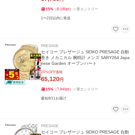
15
%
（
8,190
pt
）
要エントリー
1〜2日以内に発送
PRESAGE
セイコー プレザージュ SEIKO PRESAGE 自動
巻き メカニカル 腕時計 メンズ SARY264 Japa
nese Garden オープンハート
20
%OFF価格
65,120
円
15
%
（
7,949
pt
）
要エントリー
最短8/11お届け
PRESAGE
セイコー プレザージュ SEIKO PRESAGE 自動