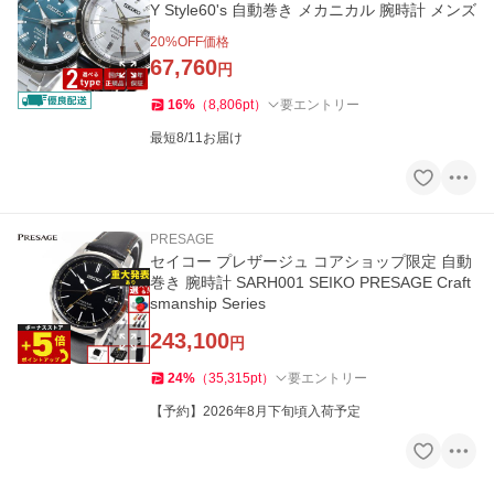
Y Style60's 自動巻き メカニカル 腕時計 メンズ
20
%OFF価格
67,760
円
16
%
（
8,806
pt
）
要エントリー
最短8/11お届け
PRESAGE
セイコー プレザージュ コアショップ限定 自動
巻き 腕時計 SARH001 SEIKO PRESAGE Craft
smanship Series
243,100
円
24
%
（
35,315
pt
）
要エントリー
【予約】2026年8月下旬頃入荷予定