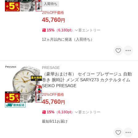
入荷待ち
20
%OFF価格
45,760
円
15
%
（
6,180
pt
）
要エントリー
12ヵ月以内に発送（入荷待ち）
PRESAGE
（豪華おまけ有） セイコー プレザージュ 自動
巻き 腕時計 メンズ SARY273 カクテルタイム
SEIKO PRESAGE
20
%OFF価格
45,760
円
15
%
（
6,180
pt
）
要エントリー
最短8/11お届け