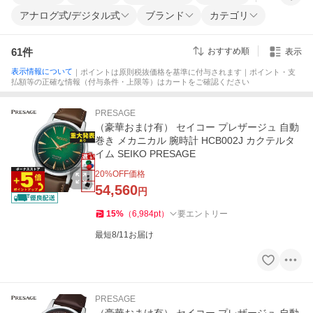
アナログ式/デジタル式
ブランド
カテゴリ
61
件
おすすめ順
表示
表示情報について
｜ポイントは原則税抜価格を基準に付与されます｜ポイント・支
払額等の正確な情報（付与条件・上限等）はカートをご確認ください
PRESAGE
（豪華おまけ有） セイコー プレザージュ 自動
巻き メカニカル 腕時計 HCB002J カクテルタ
イム SEIKO PRESAGE
20
%OFF価格
54,560
円
15
%
（
6,984
pt
）
要エントリー
最短8/11お届け
PRESAGE