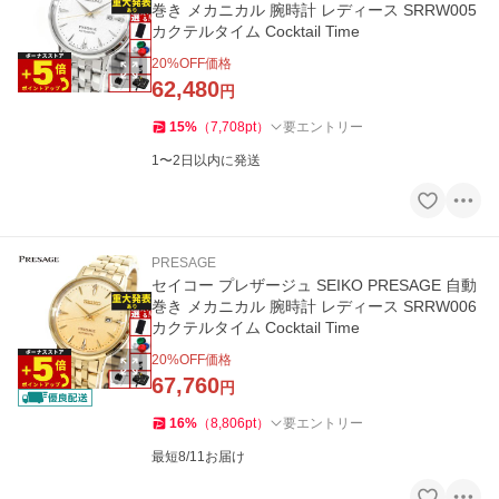
巻き メカニカル 腕時計 レディース SRRW005
カクテルタイム Cocktail Time
20
%OFF価格
62,480
円
15
%
（
7,708
pt
）
要エントリー
1〜2日以内に発送
PRESAGE
セイコー プレザージュ SEIKO PRESAGE 自動
巻き メカニカル 腕時計 レディース SRRW006
カクテルタイム Cocktail Time
20
%OFF価格
67,760
円
16
%
（
8,806
pt
）
要エントリー
最短8/11お届け