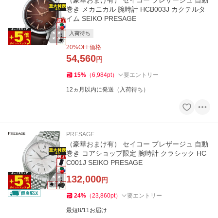
（豪華おまけ有） セイコー プレザージュ 自動
巻き メカニカル 腕時計 HCB003J カクテルタ
イム SEIKO PRESAGE
入荷待ち
20
%OFF価格
54,560
円
15
%
（
6,984
pt
）
要エントリー
12ヵ月以内に発送（入荷待ち）
PRESAGE
（豪華おまけ有） セイコー プレザージュ 自動
巻き コアショップ限定 腕時計 クラシック HC
C001J SEIKO PRESAGE
132,000
円
24
%
（
23,860
pt
）
要エントリー
最短8/11お届け