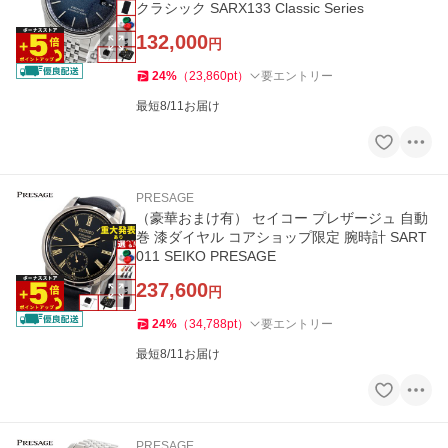
クラシック SARX133 Classic Series
132,000
円
24
%
（
23,860
pt
）
要エントリー
最短8/11お届け
PRESAGE
（豪華おまけ有） セイコー プレザージュ 自動
巻 漆ダイヤル コアショップ限定 腕時計 SART
011 SEIKO PRESAGE
237,600
円
24
%
（
34,788
pt
）
要エントリー
最短8/11お届け
PRESAGE