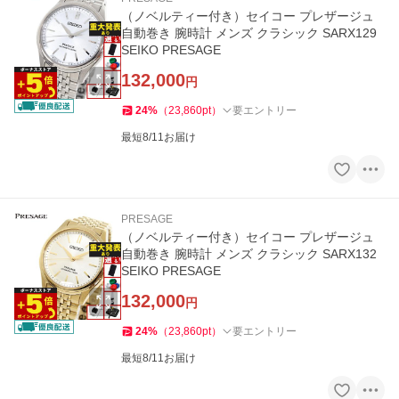
（ノベルティー付き）セイコー プレザージュ
自動巻き 腕時計 メンズ クラシック SARX129
SEIKO PRESAGE
132,000
円
24
%
（
23,860
pt
）
要エントリー
最短8/11お届け
PRESAGE
（ノベルティー付き）セイコー プレザージュ
自動巻き 腕時計 メンズ クラシック SARX132
SEIKO PRESAGE
132,000
円
24
%
（
23,860
pt
）
要エントリー
最短8/11お届け