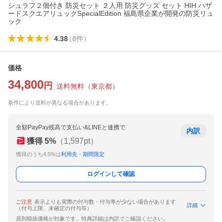
シュラフ２個付き 防災セット ２人用 防災グッズ セット HIH ハザ
ードスクエアリュックSpecialEdition 福島県企業が開発の防災リュ
ック
4.38
（
8
件
）
価格
34,800
円
送料無料
（
東京都
）
条件により送料が異なる場合があります。
全額PayPay残高で支払い&LINEと連携で
内訳
獲得
5
%
（
1,597
pt）
獲得のうち4.5%は
利用先・期間限定
ログインして確認
ご注意
表示よりも実際の付与数・付与率が少ない場合があります
詳細
（付与上限、未確定の付与等）
原則税抜価格が対象です。特典詳細は内訳でご確認ください。