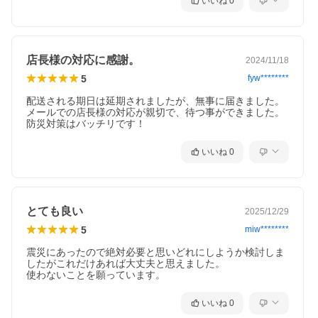
いいね
0
店長様の対応に感謝。
2024/11/18
5
fyw********
配送される期日は延期されましたが、無事に届きました。
メールでの店長様の対応が親切で、待つ事ができました。
防災対策はバッチリです！
いいね
0
とても良い
2025/12/29
5
miw********
震災にあったので絶対必要と思いどれにしようか検討しま
したがこれだけあれば大丈夫と思えました。

使わないことを願っています。
いいね
0