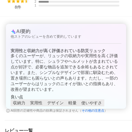
2
1
8
件
AI要約
他ストアのレビューを含めて要約しています
実用性と収納力が高く評価されている防災リュック
多くのユーザーが、リュックの収納力や実用性を高く評価
しています。特に、シュラフやヘルメットが含まれている
点が好評で、必要な物品を追加できる余裕もあるとされて
います。また、シンプルなデザインで部屋に馴染むため、
置き場所にも困らないとの声もあります。ただし、一部の
ユーザーからはリュックのニオイが強いとの指摘もあり、
改善が望まれています。
良い点
収納力
実用性
デザイン
軽量
使いやすさ
その他の注意点
AI回答の正確性や商品の効果は保証されません（
）
レビュー一覧