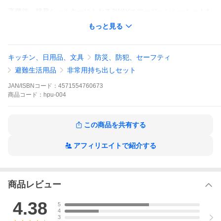
高機能：簡易シェルターにもなる3WAYエマージェンシーシートな
ど、厳選した防災グッズをセット 。
もっと見る
デザイン：部屋に置いても馴染むスクエア型防災バッグで、いざ
という時にすぐ持ち出せます 。
キッチン、日用品、文具
防災、防犯、セーフティ
地震や台風などの災害対策に。必要なものが揃ったこの防災セッ
トなら、届いたその日から備えが完了します。避難所での寒さ対
避難生活用品
非常用持ち出しセット
策を考慮した、ワンランク上の非常用持ち出し袋をお探しの方に
おすすめです。
JAN/ISBNコード：
4571554760673
商品
コード：
hpu-004
この商品を共有する
アフィリエイトで紹介する
商品レビュー
4.38
5
4
3