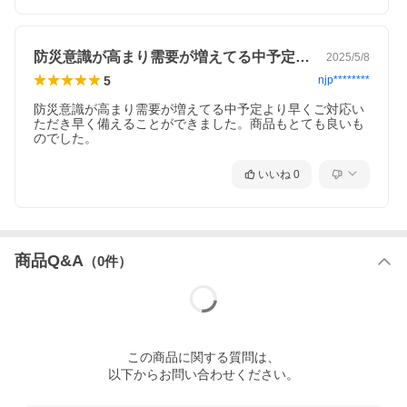
防災意識が高まり需要が増えてる中予定よ…
2025/5/8
5
njp********
防災意識が高まり需要が増えてる中予定より早くご対応い
ただき早く備えることができました。商品もとても良いも
のでした。
いいね
0
商品Q&A
（
0
件）
この
商品
に関する質問は、
以下からお問い合わせください。