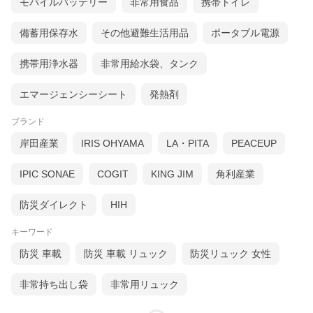
モバイルバッテリー
非常用食品
携帯トイレ
（一部に小麦・大豆を含む）
備蓄用保存水
その他避難生活用品
ポータブル電源
携帯用浄水器
非常用給水袋、タンク
エマージェンシーシート
発熱剤
ブランド
岸田産業
IRIS OHYAMA
LA・PITA
PEACEUP
IPIC SONAE
COGIT
KING JIM
角利産業
防災ダイレクト
HIH
キーワード
防災 車載
防災 車載 リュック
防災リュック 女性
非常持ち出し袋
非常用リュック