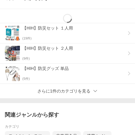
【セット内容】 ・HIH防災スクエアリュック(２個）・防災用シュ
ラフ(２個）・3WAYエマージェンシーシート(簡易シェルフ2
個）・エアーマット(2個）・スマホ対応ダイナモ充電ラジオＬＥ
Ｄライト（3in1ケーブル付属）・光る防水スマホケース(２個）・
【HIH】防災セット １人用
COBミニスライドランタン・単４電池・尾西の携帯おにぎり（
（鮭×２、五目おこわ×２、わかめ×２）・５年保存水(6本）・非常
(
19
件)
用給水バック(２個）・携帯用トイレ（４回分）・マスク（6
枚）・スモークガードパック(２個）・エマージェンシー３点セッ
【HIH】防災セット ２人用
ト（軍手、笛、ロープ）×２・簡易寝袋(２個）・歯ブラシ（４
本）・レインポンチョ（男女兼用1組）×２・アルミ保温シート(２
(
9
件)
個）・ポケットティッシュ(4個）・ウェットティッシュ(２個）・
給水バッグ（２個）
【HIH】防災グッズ 単品
保存食の成分表示【尾西の携帯おにぎり 鮭】うるち米（国産）、
味付乾燥具材（さけ、食塩、還元水飴） / 調味料（アミノ酸）、
(
5
件)
トレハロース、ベニコウジ色素、酸化防止剤（ビタミンE）、（一
部にさけを含む）
さらに1件のカテゴリを見る
【尾西の携帯おにぎり わかめ】うるち米（国産）、味付乾燥具材
（食塩、わかめ、砂糖、昆布エキス、でん粉、ホタテエキス） /
調味料（アミノ酸等）
関連ジャンルから探す
【尾西の携帯おにぎり 五目おこわ】もち米（国産）、うるち米
（国産）、味付乾燥具材（食用植物油脂、醤油、砂糖、乾燥人
カテゴリ
参、油揚げ、乾燥ごぼう、乾燥しいたけ、こんにゃく、食塩） /
ソルビトール、調味料（アミノ酸）、酸化防止剤（ビタミンE）、