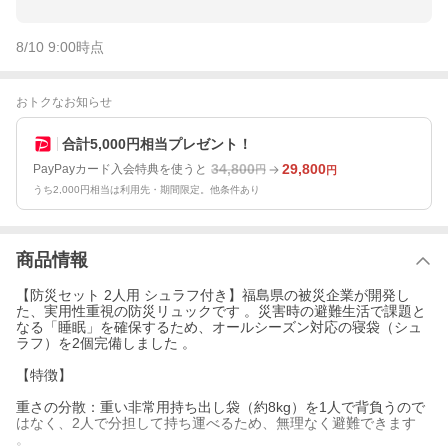
8/10 9:00
時点
おトクなお知らせ
合計5,000円相当プレゼント！
34,800
29,800
PayPayカード入会特典を使うと
円
円
うち2,000円相当は利用先・期間限定。他条件あり
商品情報
【防災セット 2人用 シュラフ付き】福島県の被災企業が開発し
た、実用性重視の防災リュックです 。災害時の避難生活で課題と
なる「睡眠」を確保するため、オールシーズン対応の寝袋（シュ
ラフ）を2個完備しました 。
【特徴】
重さの分散：重い非常用持ち出し袋（約8kg）を1人で背負うので
はなく、2人で分担して持ち運べるため、無理なく避難できます
。