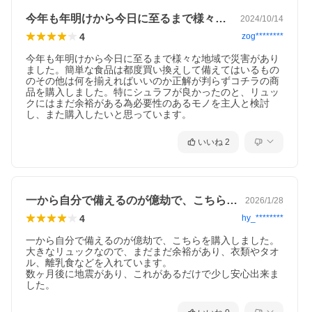
今年も年明けから今日に至るまで様々な地…
2024/10/14
4
zog********
今年も年明けから今日に至るまで様々な地域で災害があり
ました。簡単な食品は都度買い換えして備えてはいるもの
のその他は何を揃えればいいのか正解が判らずコチラの商
品を購入しました。特にシュラフが良かったのと、リュッ
クにはまだ余裕がある為必要性のあるモノを主人と検討
し、また購入したいと思っています。
いいね
2
一から自分で備えるのが億劫で、こちらを…
2026/1/28
4
hy_********
一から自分で備えるのが億劫で、こちらを購入しました。

大きなリュックなので、まだまだ余裕があり、衣類やタオ
ル、離乳食などを入れています。

数ヶ月後に地震があり、これがあるだけで少し安心出来ま
した。