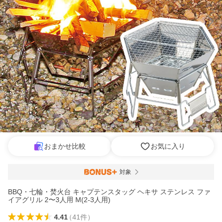
おまかせ比較
お気に入り
対象
BBQ・七輪・焚火台 キャプテンスタッグ ヘキサ ステンレス ファ
イアグリル 2〜3人用 M(2-3人用)
4.41
（
41
件
）