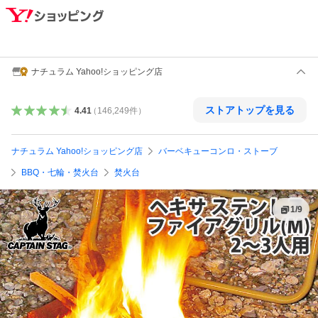
ナチュラム Yahoo!ショッピング店
ストアトップを見る
4.41
（
146,249
件
）
ナチュラム Yahoo!ショッピング店
バーベキューコンロ・ストーブ
BBQ・七輪・焚火台
焚火台
1
/
9