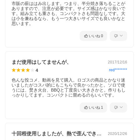
市販の薪ははみ出します。つまり、半分焼き落ちることが
ありますので、注意が必要です。サイズ感はかなり良いで
す。組み立ても重さも、コンパクトさも問題なしです。大
は小を兼ねるなら、もう一つ大きいサイズでも良いかなと
思います。
いいね
0
まだ使用はしてませんが、
2017/12/16
4
red********
色んな投コメ、動画を見て購入。ロゴスの商品とかなり迷
いましたがコスパ的にもこちらで良かったかと。ソロで使
うには、焚き火台、BBQと丁度良い大きさかと。作りもし
っかりしてます。コンパクトに畳めるのもいいです。
いいね
1
十回程使用しましたが、熱で歪んできてい…
2020/12/26