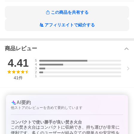
●本体・底板材質:ステンレス鋼
●バーベキュー網・目皿・スタンド材質:鉄(クロムめっき)
この商品を共有する
メーカー品番
アフィリエイトで紹介する
M-6498
関連商品
キャプテンスタッグ ファイアグリル テーブル
商品レビュー
キャプテンスタッグ 【2台セット】ヘキサ ステンレス ファイアグリル
2〜3人用 M(2-3人用)
4.41
5
対象ユーザー
4
3
2
1
41
件
AI要約
他ストアのレビューを含めて要約しています
コンパクトで使い勝手が良い焚き火台
この焚き火台はコンパクトに収納でき、持ち運びが非常に
便利です。多くのユーザーが組み立ての簡単さや安定性を