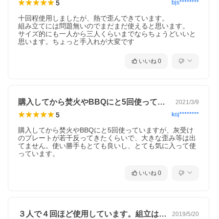
5
bjs********
十回程使用しましたが、熱で歪んできています。

組み立てには問題無いのでまだまだ使えると思います。

サイズ的にも一人から三人くらいまでならちょうどいいと
思います。ちょっと手入れが大変です
いいね
0
購入してから焚火やBBQにと5回使って…
2021/3/9
5
koj********
購入してから焚火やBBQにと5回使っていますが、灰受け
のプレートが若干反ってきたくらいで、大きな歪み等は出
てません。使い勝手もとても良いし、とても気に入って使
っています。
いいね
0
３人で４回ほど使用しています。組立は簡…
2019/5/20