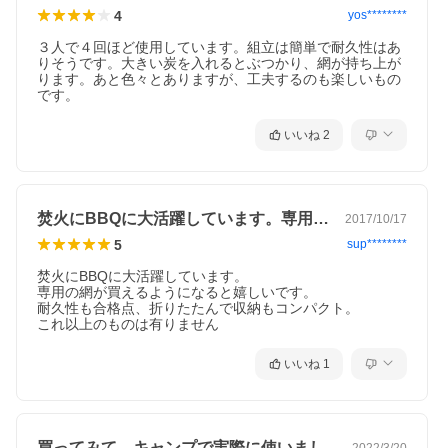
4
yos********
３人で４回ほど使用しています。組立は簡単で耐久性はあ
りそうです。大きい炭を入れるとぶつかり、網が持ち上が
ります。あと色々とありますが、工夫するのも楽しいもの
です。
いいね
2
焚火にBBQに大活躍しています。専用の…
2017/10/17
5
sup********
焚火にBBQに大活躍しています。

専用の網が買えるようになると嬉しいです。

耐久性も合格点、折りたたんで収納もコンパクト。

これ以上のものは有りません
いいね
1
買ってみて、キャンプで実際に使いました…
2022/3/20