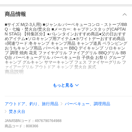
商品情報
■サイズ:M(2-3人用) ■ジャンル:バーベキューコンロ・ストーブ/BB
Q・七輪・焚火台/焚火台 ■メーカー: キャプテンスタッグ(CAPTAI
N STAG) 【特集区分】●バレンタインおすすめ商品●父の日おすす
めアイテム●ソロキャンプ用アイテム●ホワイトデーおすすめ商品
○関連ワード:冬キャンプ キャンプ用品 キャンプ道具 ベランピング
おうちキャンプ用品 バーベキュー BBQ デイキャンプ ソロキャン
プ 調理 焼肉 花見 ファイヤグリル ファイアグリル BBQグリル BB
Q台 バーベキューグリル バーベキュー台 子供会 お祭り グループ
キャンプ グルキャン サマーキャンプ フェス ファイヤーグリル フ
ァイアーグリル アウトドア キャンプ 焚火台 炭式
商品説明
●バーベキューが楽しめる1台2役!
もっと見る
●錆びにくく丈夫なステンレス製。
●薄型コンパクト収納!
●便利なキャリーバック付き!
●スタンドと本体を広げてセットするだけの簡単構造!
●ネジ不要!
アウトドア、釣り、旅行用品
バーベキュー、調理用品
焚き火台
仕様/規格
JAN/ISBNコード：
4976790764988
●製品サイズ(約):幅30×奥行26.5×高さ22cm
商品
コード：
808366
●収納サイズ(約):幅35×奥行33×厚さ5.5cm
●重量(約):1.8kg