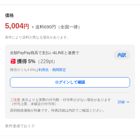
価格
5,004
円
+ 送料
690
円
（
全国一律
）
条件により送料が異なる場合があります。
全額PayPay残高で支払い&LINEと連携で
内訳
獲得
5
%
（
229
pt）
獲得のうち4.5%は
利用先・期間限定
ログインして確認
ご注意
表示よりも実際の付与数・付与率が少ない場合があります
詳細
（付与上限、未確定の付与等）
原則税抜価格が対象です。特典詳細は内訳でご確認ください。
条件達成でおトク