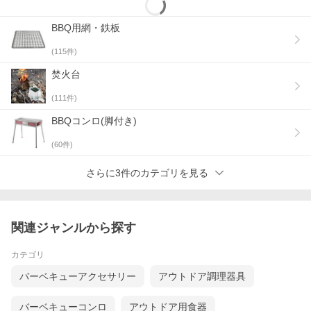
BBQ用網・鉄板
(
115
件)
焚火台
(
111
件)
BBQコンロ(脚付き)
(
60
件)
さらに3件のカテゴリを見る
関連ジャンルから探す
カテゴリ
バーベキューアクセサリー
アウトドア調理器具
バーベキューコンロ
アウトドア用食器