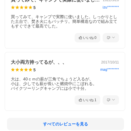
5
izu********
買ってみて、キャンプで実際に使いました。しっかりとし
た土台で、焚き火にもバッチリ。簡単構造なので組み立て
もすぐできて最高でした。
いいね
0
大小両方持ってるが、、、
2017/10/11
5
mag********
大は、40ｃｍの薪が三角でちょうど入るが、

小は、少しでも薪が長いと燃焼中にこぼれる。

バイクツーリングキャンプには小で十分。
いいね
1
すべてのレビューを見る