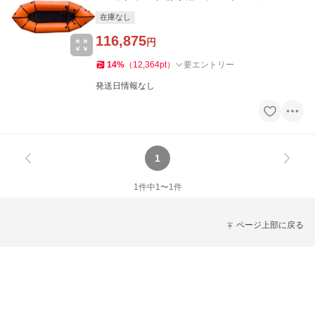
在庫なし
116,875
円
14
%
（
12,364
pt
）
要エントリー
発送日情報なし
1
1
件中
1
〜
1
件
ページ上部に戻る