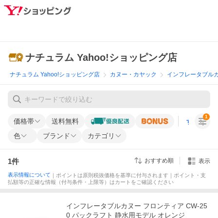
ナチュラム Yahoo!ショッピング店
ナチュラム Yahoo!ショッピング店
カヌー・カヤック
インフレータブル
1
価格帯
送料無料
すべての条
色
ブランド
カテゴリ
1
件
おすすめ順
表示
表示情報について
｜ポイントは原則税抜価格を基準に付与されます｜ポイント・支
払額等の正確な情報（付与条件・上限等）はカートをご確認ください
インフレータブルカヌー フロンティア CW-25
0 パックラフト 静水用モデル オレンジ