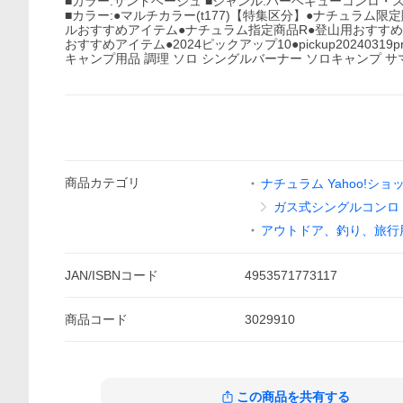
■カラー:サンドベージュ ■ジャンル:バーベキューコンロ・ス
■カラー:●マルチカラー(t177)【特集区分】●ナチュラム限定販
ルおすすめアイテム●ナチュラム指定商品R●登山用おすす
おすすめアイテム●2024ピックアップ10●pickup202403
キャンプ用品 調理 ソロ シングルバーナー ソロキャンプ サ
商品
カテゴリ
ナチュラム Yahoo!シ
ガス式シングルコンロ
アウトドア、釣り、旅行
JAN/ISBNコード
4953571773117
商品
コード
3029910
この商品を共有する