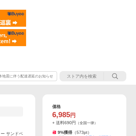
本地震に伴う配達遅延のお知らせ
価格
6,985
円
+ 送料
690
円
（
全国一律
）
9
%獲得
（
573
pt）
ラー サンドベ