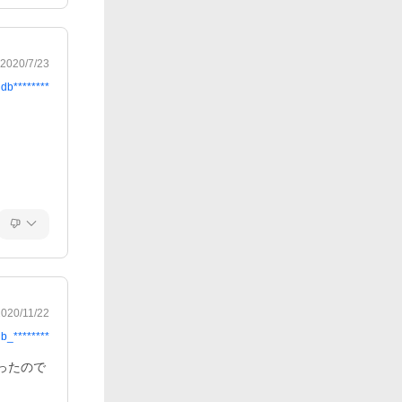
2020/7/23
idb********
2020/11/22
b_********
ったので