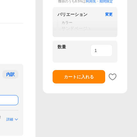
獲得のうち8.5%は
利用先・期間限定
バリエーション
変更
カラー
サンドベージュ
数量
内訳
カートに入れる
付
詳細