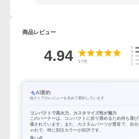
商品
レビュー
5
4.94
4
3
2
17
件
1
AI要約
他ストアのレビューを含めて要約しています
コンパクトで高火力、カスタマイズ性が魅力
このバーナーは、コンパクトに折り畳めるため持ち運びが
価されています。また、カスタムパーツが豊富で、自分
ゃれで、特に別注カラーが好評です。
良い点