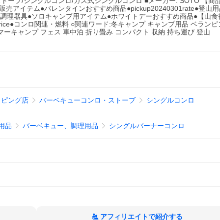
トーブ/シングルコンロ/ガス式シングルコンロ ■メーカー: SOTO 【
売アイテム●バレンタインおすすめ商品●pickup20240301rate●登
め調理器具●ソロキャンプ用アイテム●ホワイトデーおすすめ商品●【山食
19price●コンロ関連・燃料 ○関連ワード:冬キャンプ キャンプ用品 ベラン
マーキャンプ フェス 車中泊 折り畳み コンパクト 収納 持ち運び 登山
ョッピング店
バーベキューコンロ・ストーブ
シングルコンロ
用品
バーベキュー、調理用品
シングルバーナーコンロ
アフィリエイトで紹介する