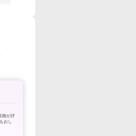
性能が評
もおし