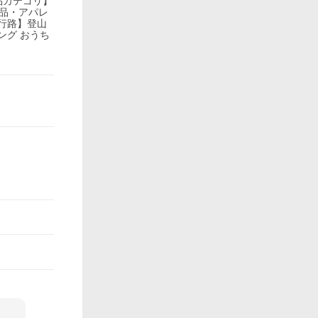
商品カテゴリ】
山用品・アパレ
行路】登山
ピング おうち