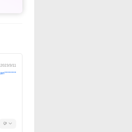
2023/3/11
tan********