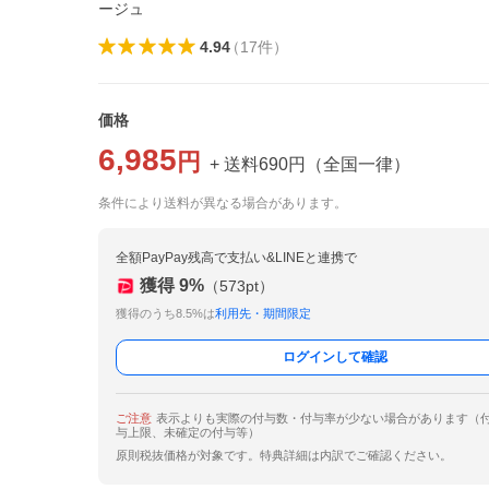
ージュ
4.94
（
17
件
）
価格
6,985
円
+ 送料
690
円
（
全国一律
）
条件により送料が異なる場合があります。
全額PayPay残高で支払い&LINEと連携で
獲得
9
%
（
573
pt）
獲得のうち8.5%は
利用先・期間限定
ログインして確認
ご注意
表示よりも実際の付与数・付与率が少ない場合があります（
与上限、未確定の付与等）
原則税抜価格が対象です。特典詳細は内訳でご確認ください。