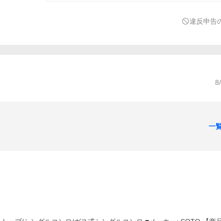
違反申告
8
一