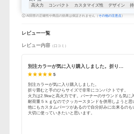
高火力
コンパクト
カスタマイズ性
デザイン
持
AI回答の正確性や商品の効果は保証されません（
その他の注意点
）
レビュー一覧
レビュー内容
（口コミ）
別注カラーが気に入り購入しました。折り…
5
別注カラーが気に入り購入しました。

折り畳むと手のひらサイズで非常にコンパクトです。

火力は2.9kwと高火力です。バーナーのサウンドも気に入
耐荷重５ｋｇなのでクッカースタンドを併用しようと思い
他にもカスタムパーツがあるので自分好みに出来るのもい