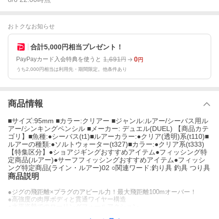
おトクなお知らせ
合計5,000円相当プレゼント！
1,691
0
PayPayカード入会特典を使うと
円
円
うち2,000円相当は利用先・期間限定。他条件あり
商品情報
■サイズ:95mm ■カラー:クリアー ■ジャンル:ルアー/シーバス用ル
アー/シンキングペンシル ■メーカー: デュエル(DUEL) 【商品カテ
ゴリ】■魚種:●シーバス(t1)■ルアーカラー:●クリア(透明)系(t110)■
ルアーの種類:●ソルトウォーター(t327)■カラー:●クリア系(t333)
【特集区分】●ショアジギングおすすめアイテム●フィッシング特
定商品(ルアー)●サーフフィッシングおすすめアイテム●フィッシ
ング特定商品(ライン・ルアー)02 ○関連ワード:釣り具 釣具 つり具
商品説明
●ジグの飛距離×プラグのアピール力！最大飛距離100mオーバー！
●高強度の肉厚ボディと貫通ワイヤー構造
●水平姿勢でのローリングフォールアクション
●多彩なアクションを演出可能