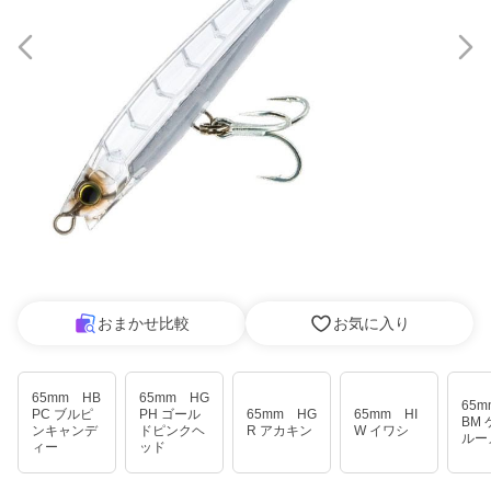
おまかせ比較
お気に入り
65mm HB
65mm HG
65m
PC ブルピ
PH ゴール
65mm HG
65mm HI
BM
ンキャンデ
ドピンクヘ
R アカキン
W イワシ
ルー
ィー
ッド