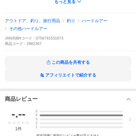
●水を掴むフェイスデザイン、超低重心のウェイトバランスにより、フ
もっと見る
ァストからスローのただ巻き、ワンピッチジャーク、スキッピングなど
あらゆるテクニックに対応
仕様/規格
アウトドア、釣り、旅行用品
釣り
ハードルアー
その他ハードルアー
●サイズ:95mm
●重量:40g
JAN/ISBNコード：
0756791531673
●リングサイズ: #4
●フックサイズ:#3
商品
コード：
2982367
●ホック:#3
●飛距離:100m+Over
●深度:All Range
●タイプ:シンキング
この商品を共有する
●HIWイワシ/HKSコノシロ/HKVKケイムラカタクチ/HLCLグローベリー
チャート/HLKIシロギスグローベリー/HLPCピンクキャンディーグロー
アフィリエイトで紹介する
ベリー/HOGCオレンジテールゴールドチャート/HPIピンクイワ
シ/HSBLシルエットブラック/HSFシルバーフラッシュ/HSMAサン
マ/HSOショッキングオレンジ/HSTIストライクイワシ/HTMFクリアー
フラッシュ/HZLSゼブラグローシルバー/MPマットピンク/TMクリアー/
アカキン/イワシ/オレンジテールゴールドチャート/キビナゴ/クリアー/
ケイオレンジゴールドラメ/ケイムラカタクチ/コノシロ/サンマ/シルエ
商品レビュー
ットブラック/シルバーフラッシュ/シロギスグローベリー/ストライクイ
ワシ/ピンクイワシ/ピンクキャンディーグローベリー/ブルピンキャンデ
-.--
5
ィー/マットチャート
4
●カラー:クリアー
3
2
メーカー品番
1
1
件
F1196-TM
総合評価に有効なレビュー数が足りません