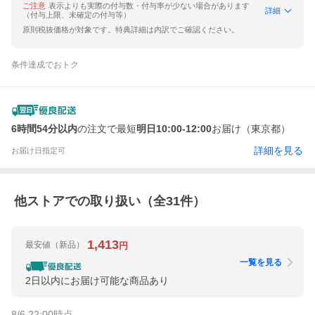
ご注意
表示よりも実際の付与数・付与率が少ない場合があります
詳細
（付与上限、未確定の付与等）
原則税抜価格が対象です。特典詳細は内訳でご確認ください。
条件達成でおトク
6時間54分以内
の注文で最短
明日10:00-12:00
お届け（東京都）
詳細を見る
お届け日指定可
他ストアでの取り扱い（全
31
件）
1,413
最安値
（新品）
円
一覧を見る
2日以内にお届け可能な商品あり
8/6 22:00
時点