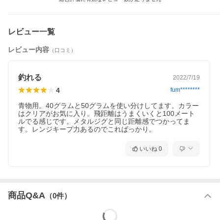
関連商品
レビュー一覧
対象ユーザー
レビュー内容
（口コミ）
釣れる
2022/7/19
4
fum********
青物用。40グラムと50グラムを使い分けしてます。カラー
はクリアがお気に入り。飛距離はうまくいくと100メート
ルでる感じです。メタルジグと同じ距離感でつかってま
す。レンジキープ力あるのでこればっかり。
いいね
0
商品Q&A
（
0
件）