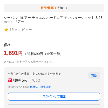
対象
シーバス用ルアー デュエル ハードコア モンスターショット S 95
mm クリアー
1
件のレビュー
価格
1,691
円
+ 送料
690
円
（
全国一律
）
条件により送料が異なる場合があります。
全額PayPay残高で支払い&LINEと連携で
内訳
獲得
5
%
（
76
pt）
獲得のうち4.5%は
利用先・期間限定
ログインして確認