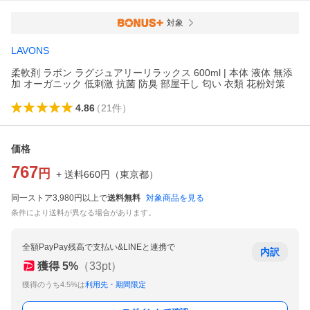
対象
LAVONS
柔軟剤 ラボン ラグジュアリーリラックス 600ml | 本体 液体 無添
加 オーガニック 低刺激 抗菌 防臭 部屋干し 匂い 衣類 花粉対策
4.86
（
21
件
）
価格
767
円
+ 送料
660
円
（
東京都
）
同一ストア3,980円以上で
送料無料
対象商品を見る
条件により送料が異なる場合があります。
全額PayPay残高で支払い&LINEと連携で
内訳
獲得
5
%
（
33
pt）
獲得のうち4.5%は
利用先・期間限定