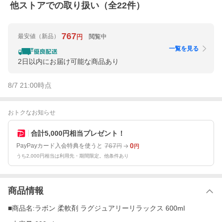
他ストアでの取り扱い（全
22
件）
767
最安値
（新品）
閲覧中
円
一覧を見る
2日以内にお届け可能な商品あり
8/7 21:00
時点
おトクなお知らせ
合計5,000円相当プレゼント！
767
0
PayPayカード入会特典を使うと
円
円
うち2,000円相当は利用先・期間限定。他条件あり
商品情報
■商品名:ラボン 柔軟剤 ラグジュアリーリラックス 600ml