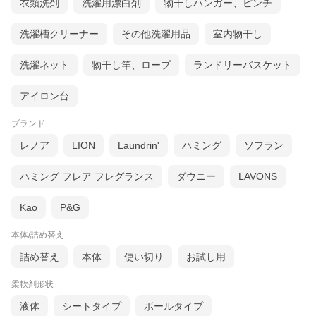
衣類洗剤
洗濯用漂白剤
物干しハンガー、ピンチ
洗濯槽クリーナー
その他洗濯用品
室内物干し
洗濯ネット
物干し竿、ロープ
ランドリーバスケット
アイロン台
ブランド
レノア
LION
Laundrin'
ハミング
ソフラン
ハミング フレア フレグランス
ダウニー
LAVONS
Kao
P&G
本体/詰め替え
詰め替え
本体
使い切り
お試し用
柔軟剤形状
液体
シートタイプ
ボールタイプ