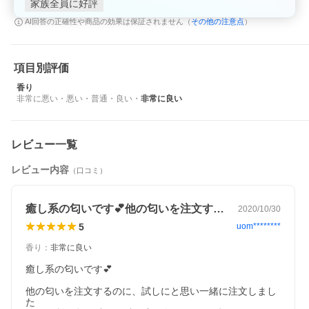
家族全員に好評
その他の注意点
AI回答の正確性や商品の効果は保証されません（
）
項目別評価
香り
非常に悪い
・
悪い
・
普通
・
良い
・
非常に良い
レビュー一覧
レビュー内容
（口コミ）
癒し系の匂いです💕他の匂いを注文するの…
2020/10/30
5
uom********
香り
：
非常に良い
癒し系の匂いです💕

他の匂いを注文するのに、試しにと思い一緒に注文しまし
た
