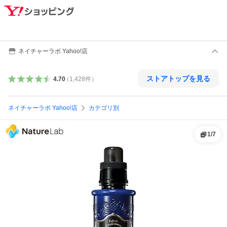
ネイチャーラボ Yahoo!店
ストアトップを見る
4.70
（
1,428
件
）
ネイチャーラボ Yahoo!店
カテゴリ別
1
/
7