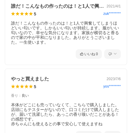
誰だ！こんなもの作ったのは！と1人で興…
2021/4/1
5
zuk********
誰だ！こんなもの作ったのは！と1人で興奮してしまうほ
どいい匂いです。しかもいい匂いが持続します。服がいい
匂いなので、幸せな気分になります。家族が横切ると香る
ので家の中が平和になりました。ありがとうございまし
た。一生使います。
いいね
0
やっと買えました
2023/7/6
5
yos********
香り
：
良い
本体がどこにも売っていなくて、こちらで購入しました。

店頭にもテスターがないので、口コミだけで購入しました
が、届いて洗濯したら、あっこの香り嗅いだことがある！
の感想です。
