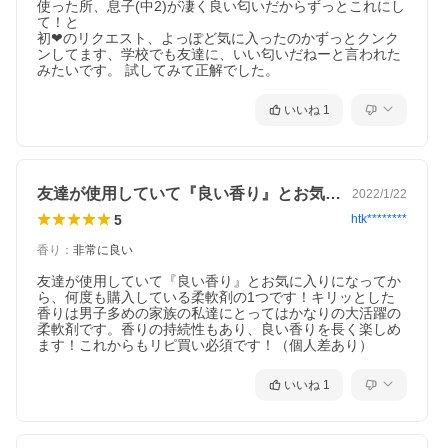
使った所、息子(中2)が凄く良い匂いだからずっとこれにし
て！と

初❤のリクエスト、よっぽど気に入ったのかずっとクンク
ンしてます、学校でも友達に、いい匂いだねーと言われた
みたいです。 試してみて正解でした。
いいね
1
友達が使用していて『良い香り』とお気に…
2022/1/22
5
htk********
香り
：
非常に良い
友達が使用していて『良い香り』とお気に入りになってか
ら、何度も購入している柔軟剤の1つです！キリッとした
香りは男子多めの家族の私達にとってはかなりの大活躍の
柔軟剤です。香りの持続性もあり、良い香りを長く楽しめ
ます！これからもリピ買い必須です！（個人差あり）
いいね
1