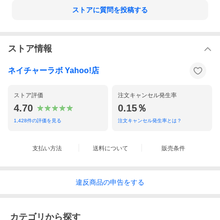
防臭 洗濯シワ防止 肌が弱い人
ストアに質問を投稿する
詰め替え こだわりの香り いい香り
植物由来 オーガニック 部屋干しok
マイクロカプセル不使用 抗菌効果
長持ちする香りが上品で落ち着く
ふわふわ なめらかに 香水のような
ストア情報
大人カワイイ甘さ 優しい 梅雨
赤ちゃん衣類にもOK 子供 子ども
ネイチャーラボ Yahoo!店
ストア評価
注文キャンセル発生率
4.70
0.15％
1,428
件の評価を見る
注文キャンセル発生率とは？
支払い方法
送料について
販売条件
違反
商品の
申告をする
カテゴリから探す