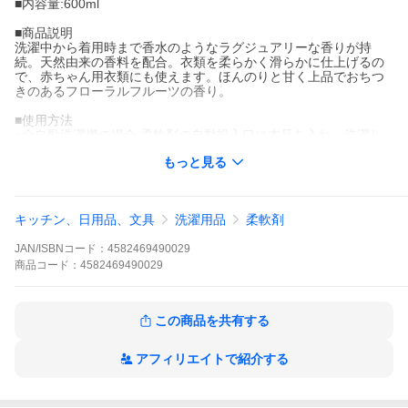
■内容量:600ml
■商品説明
洗濯中から着用時まで香水のようなラグジュアリーな香りが持
続。天然由来の香料を配合。衣類を柔らかく滑らかに仕上げるの
で、赤ちゃん用衣類にも使えます。ほんのりと甘く上品でおちつ
きのあるフローラルフルーツの香り。
■使用方法
○全自動洗濯機の場合 柔軟剤の自動投入口に本品を入れ、洗濯し
ます。○二槽式洗濯機・手洗いの場合 すすぎの水がきれいになっ
もっと見る
たら本品を入れ、約3分まわすか、ひたした後、脱水します。○ド
ラム式洗濯機の場合<br>商品裏面の洗濯物量の目安を参考にして
ください。
キッチン、日用品、文具
洗濯用品
柔軟剤
■関連キーワード
本体 液体 植物由来 オーガニック 防臭 抗菌 花粉対策 天然 部屋干
JAN/ISBNコード：
4582469490029
し 植物エキス 赤ちゃん フレグランス ユニセックス
商品
コード：
4582469490029
この商品を共有する
アフィリエイトで紹介する