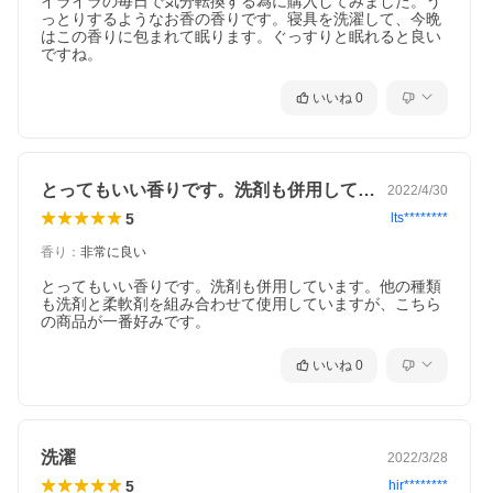
イライラの毎日で気分転換する為に購入してみました。う
っとりするようなお香の香りです。寝具を洗濯して、今晩
はこの香りに包まれて眠ります。ぐっすりと眠れると良い
ですね。
いいね
0
ネイチャーラボYahoo公式
＞
ブランド
＞
ラボン
＞
ラグジュアリー
リラックス
＞ラボン 柔軟剤 ラグジュアリーリラックス 600ml
とってもいい香りです。洗剤も併用してい…
2022/4/30
商品名
ラボン 柔軟剤 ラグジュアリーリラックス
5
lts********
内容量
600ml
香り
：
非常に良い
商品説
洗濯中から着用時まで香水のようなラグジュアリーな
明
香りが持続。
とってもいい香りです。洗剤も併用しています。他の種類
天然由来の香料を配合。
も洗剤と柔軟剤を組み合わせて使用していますが、こちら
衣類を柔らかく滑らかに仕上げるので、赤ちゃん用衣
の商品が一番好みです。
類にも使えます。
ほんのりと甘く上品でおちつきのあるフローラルフル
いいね
0
ーツの香り。
使用方
○全自動洗濯機の場合
法
柔軟剤の自動投入口に本品を入れ、洗濯します。
○二槽式洗濯機・手洗いの場合
すすぎの水がきれいになったら本品を入れ、約3分まわ
洗濯
2022/3/28
すか、ひたした後、脱水します。
○ドラム式洗濯機の場合
5
hir********