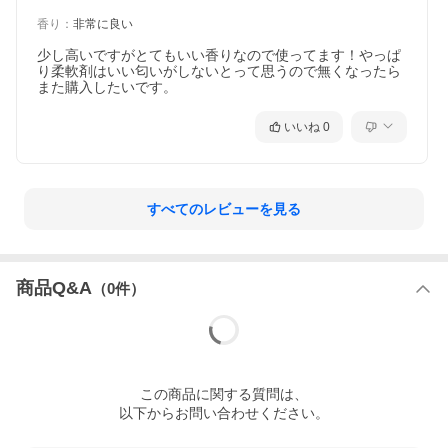
商品裏面の洗濯物量の目安を参考にしてください。
香り
：
非常に良い
成分
界面活性剤（エステル型ジアルキルアンモニウム塩）
少し高いですがとてもいい香りなので使ってます！やっぱ
注意事
【使用上の注意】
り柔軟剤はいい匂いがしないとって思うので無くなったら
項
●用途以外に使わない。
また購入したいです。
●子供の手に届くところに置かない。
●原液が直接衣料にかからないようにする。
●直射日光の当たらないところで保管する。
いいね
0
●柔軟仕上げ剤の自動投入口を使う場合は、洗濯機の取
扱説明書をお読みください。
●液体の漏れを防ぐため、ボトルは立てて保管してくだ
さい。
※植物由来の柔軟成分。性質上、液の分離・固化が生
すべてのレビューを見る
じることがありますので、購入後は早めにお使いくだ
さい。
【応急処置】
●目に入ったときはこすらず、すぐに流水で15分以上洗
商品Q&A
（
0
件）
い流す。
●飲み込んだときは吐かずにすぐ口をすすぎ、水を飲む
などの処置をする。
●いずれの場合も異常が残る場合は医師に相談する。
※受診時は商品を持参する。
ブラン
ラボン
この
商品
に関する質問は、
ド
以下からお問い合わせください。
キーワ
ラボン 柔軟剤 じゅうなんざい
ード
LAVONS Softener 洗濯 抗菌