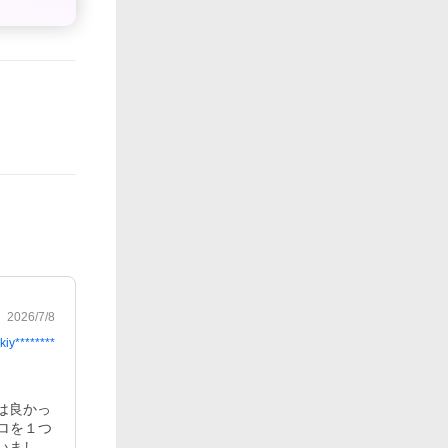
2026/7/8
kiy********
は良かっ
ロを１つ
いまし