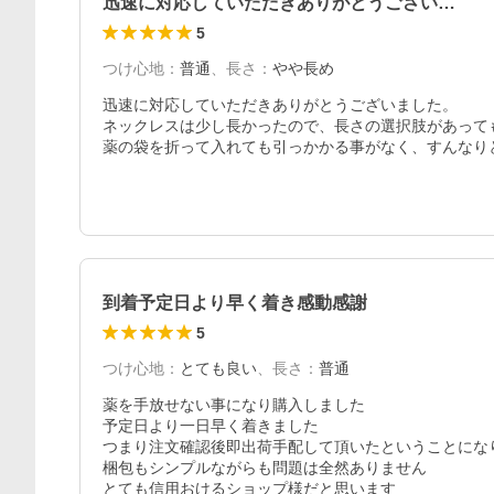
迅速に対応していただきありがとうござい…
5
つけ心地
：
普通
、
長さ
：
やや長め
迅速に対応していただきありがとうございました。

ネックレスは少し長かったので、長さの選択肢があっても
薬の袋を折って入れても引っかかる事がなく、すんなり
到着予定日より早く着き感動感謝
5
つけ心地
：
とても良い
、
長さ
：
普通
薬を手放せない事になり購入しました

予定日より一日早く着きました

つまり注文確認後即出荷手配して頂いたということになり
梱包もシンプルながらも問題は全然ありません

とても信用おけるショップ様だと思います