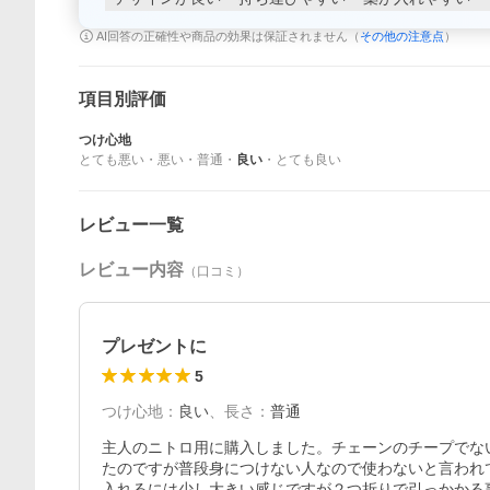
AI回答の正確性や商品の効果は保証されません（
その他の注意点
）
項目別評価
つけ心地
とても悪い
・
悪い
・
普通
・
良い
・
とても良い
レビュー一覧
レビュー内容
（口コミ）
プレゼントに
5
つけ心地
：
良い
、
長さ
：
普通
主人のニトロ用に購入しました。チェーンのチープでな
たのですが普段身につけない人なので使わないと言われ
入れるには少し大きい感じですが２つ折りで引っかかる