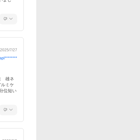
2025/7/27
apl********
来　雄ネ
アルミケ
分位短い