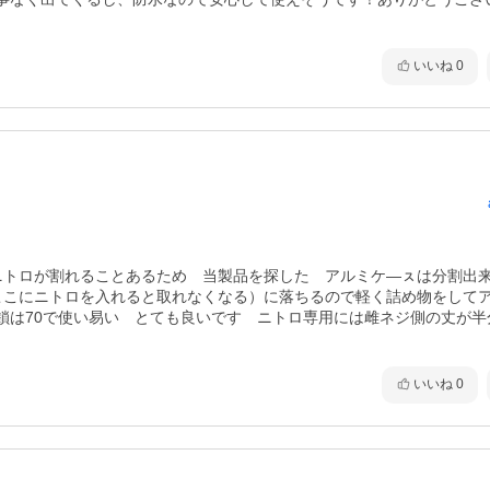
いいね
0
ニトロが割れることあるため　当製品を探した　アルミケ―ㇲは分割出
ここにニトロを入れると取れなくなる）に落ちるので軽く詰め物をして
鎖は70で使い易い　とても良いです　ニトロ専用には雌ネジ側の丈が半
いいね
0