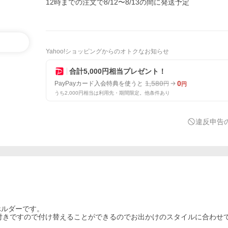
12時までの注文で8/12〜8/13の間に発送予定
Yahoo!ショッピングからのオトクなお知らせ
合計5,000円相当プレゼント！
1,580
0
PayPayカード入会特典を使うと
円
円
うち2,000円相当は利用先・期間限定。他条件あり
違反申告
ホルダーです。
ク付きですので付け替えることができるのでお出かけのスタイルに合わせ