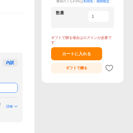
獲得のうち4.5%は
利用先・期間限定
数量
ギフトで贈る場合はログインが必要で
す
カートに入れる
内訳
ギフトで
贈る
付
詳細