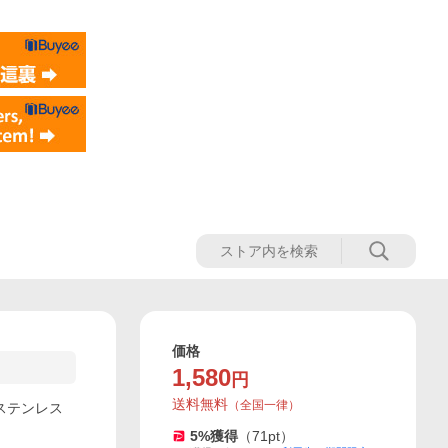
価格
1,580
円
送料無料
（
全国一律
）
 ステンレス
5
%獲得
（
71
pt）