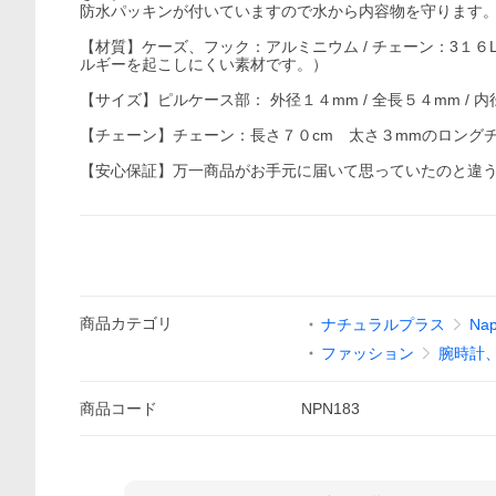
防水パッキンが付いていますので水から内容物を守ります
【材質】ケーズ、フック：アルミニウム / チェーン：3１
ルギーを起こしにくい素材です。）
【サイズ】ピルケース部： 外径１４mm / 全長５４mm / 
【チェーン】チェーン：長さ７０cm 太さ３mmのロング
【安心保証】万一商品がお手元に届いて思っていたのと違
商品
カテゴリ
ナチュラルプラス
Nap
ファッション
腕時計
商品
コード
NPN183