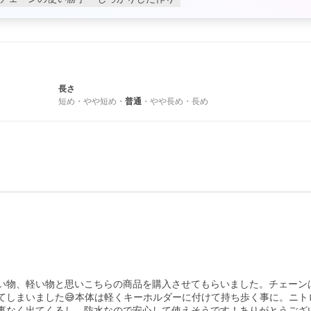
長さ
短め
・
やや短め
・
普通
・
やや長め
・
長め
い物、軽い物と思いこちらの商品を購入させてもらいました。チェーン
てしまいました😅本体は軽くキーホルダーに付けて持ち歩く事に。ニト
事なく出てくるし、防水なので安心して使えそうです！ありがとうござ