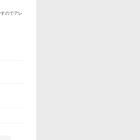
ですのでアレ
。