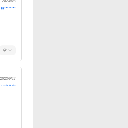
2023/6/8
sir********
2023/9/27
qbs********