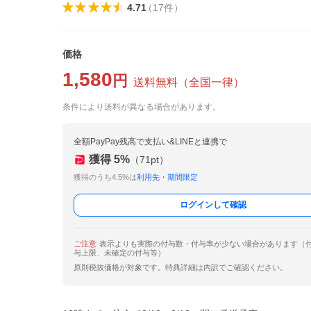
4.71
（
17
件
）
価格
1,580
円
送料無料
（
全国一律
）
条件により送料が異なる場合があります。
全額PayPay残高で支払い&LINEと連携で
獲得
5
%
（
71
pt）
獲得のうち4.5%は
利用先・期間限定
ログインして確認
ご注意
表示よりも実際の付与数・付与率が少ない場合があります（
与上限、未確定の付与等）
原則税抜価格が対象です。特典詳細は内訳でご確認ください。