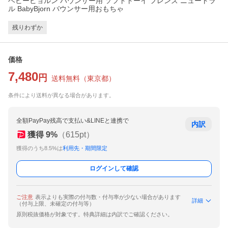
ベビービョルン バウンサー用 ソフトトーイ フレンズ ニュートラ
ル BabyBjorn バウンサー用おもちゃ
残りわずか
価格
7,480
円
送料無料
（
東京都
）
条件により送料が異なる場合があります。
全額PayPay残高で支払い&LINEと連携で
内訳
獲得
9
%
（
615
pt）
獲得のうち8.5%は
利用先・期間限定
ログインして確認
ご注意
表示よりも実際の付与数・付与率が少ない場合があります
詳細
（付与上限、未確定の付与等）
原則税抜価格が対象です。特典詳細は内訳でご確認ください。