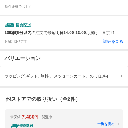
条件達成でおトク
10時間9分以内
の注文で最短
明日14:00-16:00
お届け（東京都）
詳細を見る
お届け日指定可
バリエーション
ラッピング(ギフト)[無料]、メッセージカード、のし[無料]
他ストアでの取り扱い（全
2
件）
7,480
最安値
閲覧中
円
一覧を見る