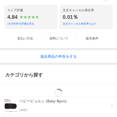
ストア評価
注文キャンセル発生率
4.84
0.01％
ベビービョルンの保証の詳しい内容は
14,550
件の評価を見る
注文キャンセル発生率とは？
コチラからご覧ください
支払い方法
送料について
販売条件
違反
商品の
申告をする
カテゴリから探す
ベビービョルン (Baby Bjorn)
(
44
件)