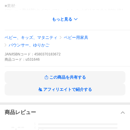
■素材:
(フレーム取付部)ナイロン(フレームカバー)ポリエステル80% 綿1
6% エラスティン4%
もっと見る
(トーイ)オーガニックコットン
■重さ:約187.5g
■サイズ:W33cm×D5.5cm×H19.8cm
■対象年齢：1ヶ月から2歳頃まで
ベビー、キッズ、マタニティ
ベビー用家具
※ベビービョルンのシッターバランス、バランスソフト、ソフト
バウンサー、ゆりかご
メッシュ全てにご利用いただけます。
ベビービョルン バウンサー用 ソフトトーイ フレンズ ニュートラ
JAN/ISBNコード：
4580370183672
ル BabyBjorn バウンサー用おもちゃ
商品
コード：
u531646
【下部に続きます】
ナチュラルリビングはあすつくに対応しています。
●送料無料
この商品を共有する
●翌日お届け
平日15時・日祝14時までのご注文は翌日お届け
(対象地域：甲信越 北陸 関東 東海 関西 中国 四国 九州)
アフィリエイトで紹介する
●土日祝も当日発送！
休業日を除きます。
●ギフトサービス 無料
・選べるプレゼント 無料ラッピング 個包装対応
商品レビュー
・のし - 種類多数・ご記名可能
・メッセージカード - 自由メッセージ対応
・直接お相手にお送りできます。
-.--
5
その場合は明細書は同梱しません。
4