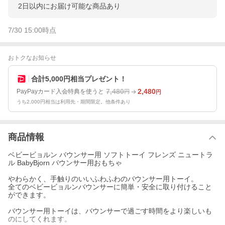
2日以内にお届け可能な商品あり
7/30 15:00
時点
おトクなお知らせ
合計5,000円相当プレゼント！
7,480
2,480
PayPayカード入会特典を使うと
円
円
うち2,000円相当は利用先・期間限定。他条件あり
商品情報
ベビービョルン バウンサー用 ソフトトーイ フレンズ ニュートラ
ル BabyBjorn バウンサー用おもちゃ
やわらかく、手触りのいいふわふわのバウンサー用トーイ。
全てのベビービョルンバウンサーに簡単・安全に取り付けること
ができます。
バウンサー用トーイは、バウンサーで過ごす時間をより楽しいも
のにしてくれます。