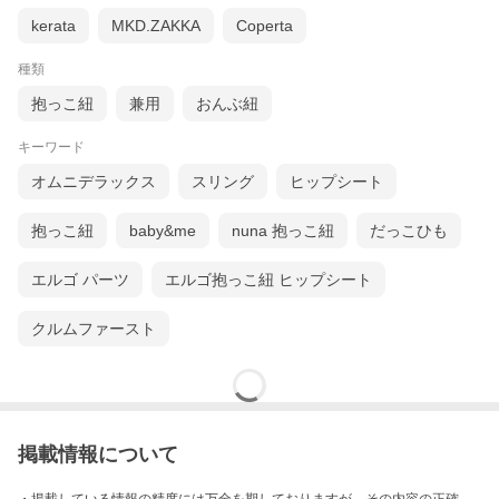
kerata
MKD.ZAKKA
Coperta
種類
抱っこ紐
兼用
おんぶ紐
キーワード
オムニデラックス
スリング
ヒップシート
抱っこ紐
baby&me
nuna 抱っこ紐
だっこひも
エルゴ パーツ
エルゴ抱っこ紐 ヒップシート
クルムファースト
掲載情報について