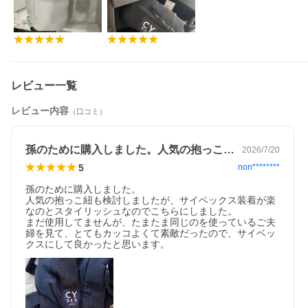
規品 2年保証
●送料無料
●代引き手数料 無料
●ギフトサービス 無料
・選べるプレゼント 無料ラッピング 個包装対応
・のし - 種類多数・ご記名可能
・メッセージカード - 自由メッセージ対応
・直接お相手にお送りできます。
レビュー一覧
その場合は明細書は同梱しません。
レビュー内容
（口コミ）
孫のために購入しました。人気の抱っこ紐…
2026/7/20
5
non********
孫のために購入しました。

人気の抱っこ紐も検討しましたが、サイベックス装着が楽
なのとスタイリッシュなのでこちらにしました。

まだ使用してませんが、たまたま同じのを使っているご夫
婦を見て、とてもカッコよくて素敵だったので、サイベッ
クスにして良かったと思います。