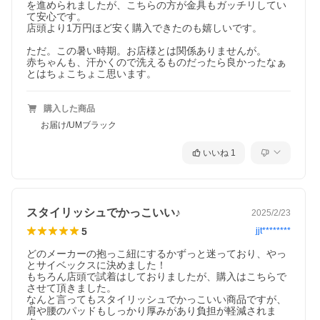
を進められましたが、こちらの方が金具もガッチリしてい
て安心です。

店頭より1万円ほど安く購入できたのも嬉しいです。

ただ。この暑い時期。お店様とは関係ありませんが。

赤ちゃんも、汗かくので洗えるものだったら良かったなぁ
とはちょこちょこ思います。
購入した商品
お届け/UMブラック
いいね
1
スタイリッシュでかっこいい♪
2025/2/23
5
jjt********
どのメーカーの抱っこ紐にするかずっと迷っており、やっ
とサイベックスに決めました！

もちろん店頭で試着はしておりましたが、購入はこちらで
させて頂きました。

なんと言ってもスタイリッシュでかっこいい商品ですが、
肩や腰のパッドもしっかり厚みがあり負担が軽減されま