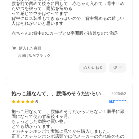
腰を前で留めて後ろに回して→赤ちゃん入れて→背中止め
たやつを被って→両脇を留める

って感じでウチはやってます

背中クロス装着もできるっぽいので、背中留めるの難しい
人はそれがいいと思います

赤ちゃんの背中のCカーブとM字開脚が綺麗なので満足
購入した商品
お届け/UMブラック
いいね
0
抱っこ紐なんて、、腰痛めそうだからいら…
2025/8/2
5
hkt********
抱っこ紐なんて、、腰痛めそうだからいらない！勝手に頑
固になって使わず産後４ヶ月。

ちょっとした病院や買い物。

とても助かってます。

アカチャンホンポで実際に見てから購入しました。

正直アカチャンホンポ店頭では他メーカーの売れ筋のもの