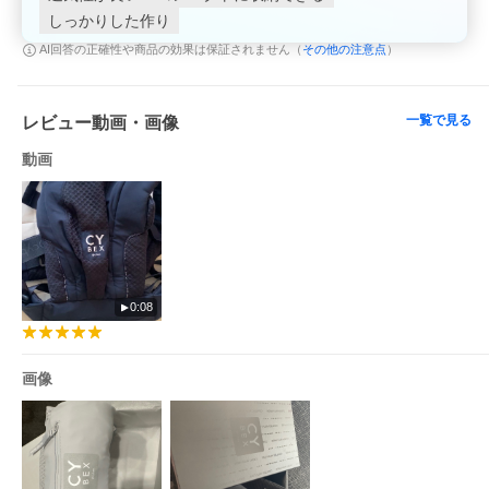
イン ファッション 洗練 こだわり 拘り アーバンモビリティ モール
しっかりした作り
ス信号 日本人向け 日本仕様 日本人 日本向け 体格 パラレル装着
クロス装着 小柄 小さい 密着 愛情 フィット ゆとり ウエスト60cm
その他の注意点
AI回答の正確性や商品の効果は保証されません（
）
ウエスト100cm 以上 ウエスト180cm 胸ストラップ 腰ベルト 重さ
分散 重み 荷重 分散 腰 肩 肩こり 肩甲骨 疲れにくい 肩に優しい
パッド 厚み ベルト 太い バックル 楽 サポート 機能 自然 姿勢 体
勢 維持 C字姿勢 丸み M字姿勢 股関節 安心設計 夏 夏用 春 秋 冬
一覧で見る
レビュー動画・画像
オールシーズン 一年中 快適 暑さ対策 ムレ対策 蒸れにくい 日焼け
対策 日除け 帽子 UPF50 ＋ グッズ 汗 熱中症 予防 涼しい 涼感 メ
動画
ッシュ 素材 通気 簡単 装着 出産準備 退院準備 ベビーグッズ 赤ち
ゃんグッズ 便利グッズ 機能性 ランキング 帰省 里帰り 旅行 ゴー
ルデンウィーク 夏休み クリスマス お出かけ 買い物 ショッピング
コンパクト 折りたためる 折りたたみ 畳める ボディバッグ 小さい
ミニサイズ 持ち運び 便利 持ち運べる 携帯 収納 赤ちゃん連れ 子
連れ 持ち物 おすすめ ギフト プレゼント お祝い 出産祝い 誕生日
ラッピング無料 ラッピング 選べる 熨斗対応 のし対応 熨斗 のし
のし記名可 ラッピング選択可 メッセージカード フリーメッセー
ジ メッセージカード無料 メッセージ ドイツ 安心 人気 ブランド
0:08
サポートベルト フード フード付き ネックサポート 首 サポート 支
える 日よけ対策 UPF50 モノクロ モノトーン ストリート 遊び心
個性 1kg SGマーク SG SG認証 ブラック 黒 ロイヤルブルー ブル
ー ネイビー 青 紺 青色 紺色 サンダーグレー グレー コージーベー
画像
ジュ ベージュ アースカラー ニュアンスカラー くすみカラー 正規
品 正規販売店 メーカー保証 2年保証 保証付き 送料無料
サイベックス 抱っこ紐 コヤキャリア 新生児 3way おしゃれ 重さ
分散 対面 前向き おんぶ紐 CYBEX COYA CARRIER コヤ 抱っこひ
も 赤ちゃん ベビー 出産祝い プレゼント メッシュ コンパクト 正