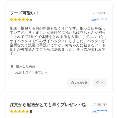
フード可愛い！
2025/8/12
5
uuy********
配送・梱包とも何の問題もなくイイです。抱っこ紐を探し
ていて色々考えましたが最終的に私たちは赤ちゃんが抱っ
こされてて1番イイ体勢をとれる所を大事にしてエルゴと
サイベックスで悩みサイベックスにしました。バックルが
金属なので洗濯は手洗いですが、赤ちゃんに被せるフード
部分が可愛過ぎてこちらに決めました。使うのが楽しみで
す。
購入した商品
お届け/ロイヤルブルー
いいね
0
注文から配送がとても早くプレゼント包装…
2025/2/12
5
jya********