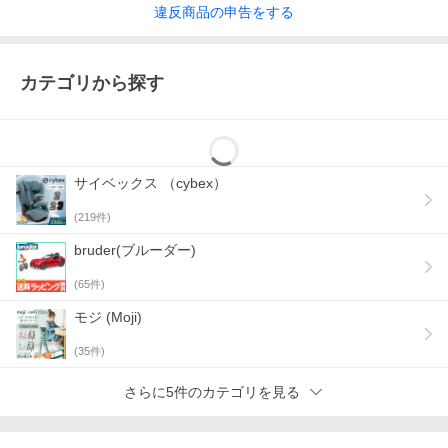
違反
商品の
申告をする
カテゴリから探す
サイベックス （cybex）
(
219
件)
bruder(ブルーダー)
(
65
件)
モジ (Moji)
(
35
件)
さらに5件のカテゴリを見る