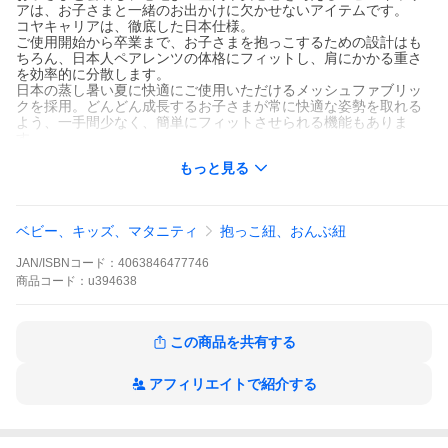
アは、お子さまと一緒のお出かけに欠かせないアイテムです。
コヤキャリアは、徹底した日本仕様。
ご使用開始から卒業まで、お子さまを抱っこするための設計はも
ちろん、日本人ペアレンツの体格にフィットし、肩にかかる重さ
を効率的に分散します。
日本の蒸し暑い夏に快適にご使用いただけるメッシュファブリッ
クを採用。どんどん成長するお子さまが常に快適な姿勢を取れる
よう、一手間少なく、簡単にフィットさせられる機能もありま
す。
そしてそのスタイルはまさにCYBEX。現代のペアレンツのスタイ
もっと見る
ルを邪魔しない、クリーンで都会的なデザインは、シンプルその
ものです。今までの自分のスタイルをあきらめる事なく、お子さ
まとの時間を大切にする。そんな育児をお楽しみください。
ベビー、キッズ、マタニティ
抱っこ紐、おんぶ紐
コヤキャリアの特長
【下部に続きます】
JAN/ISBNコード：
4063846477746
・CYBEX独自のカッティングパターン
商品
コード：
u394638
・セルフアダプティングファブリック
・3Dストレッチメッシュバックパネル構造
・カスタムフィット
この商品を共有する
・ファッションキャリア
■参考年齢
アフィリエイトで紹介する
生後0ヶ月〜3歳頃まで
■適応体重
3.2kg〜15kgまで