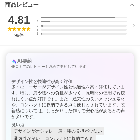
商品レビュー
■製品重量
約1kg
4.81
5
4
■ウエストサイズ
3
約60cm〜180cm
2
1
96
件
■製品サイズ
展開時：幅34cm×高さ45cm
収納時（ボディバッグ）：幅30cm×奥行き16cm×高さ14cm
■SGマーク適用月齢
AI要約
対面抱き：生後1ヶ月〜生後24ヶ月（体重13kg）まで
他ストアのレビューを含めて要約しています
前向き抱き：生後6ヶ月〜生後24ヶ月（体重13kg）まで
おんぶ：生後6ヶ月〜生後36ヶ月（体重15kg）まで
デザイン性と快適性が高く評価
■保証
多くのユーザーがデザイン性と快適性を高く評価していま
2年
す。特に、肩や腰への負担が少なく、長時間の使用でも疲
れにくい点が好評です。また、通気性の良いメッシュ素材
サイベックス Cybex CYBEX cybex さいべっくす コヤキャリア こ
や、コンパクトに収納できる点も便利とされています。装
やきゃりあ COYA CARRIER COYACARRIER coyacarrier coya コ
着感については、しっかりした作りで安心感があるとの声
ヤ きゃりあ キャリア carrier 新商品 ベビーキャリア 抱っこ紐 抱
が多いです。
っこひも だっこひも おんぶ紐 おんぶひも 抱っこ 前向き 前向き抱
き 前向き抱っこ 対面 対面 抱き 対面抱っこ おんぶ 3way 3通り 新
良い点
生児 赤ちゃん ベビー 子供 子ども こども キッズ 新生児 0ヵ月 36
デザインがオシャレ
肩・腰の負担が少ない
ヵ月 0歳 1歳 2歳 3歳 男の子 女の子 ユニセックス パパ ママ 大人
おしゃれ オシャレ シンプル スタイリッシュ 都会的 スタイル デザ
通気性が良い
コンパクトに収納できる