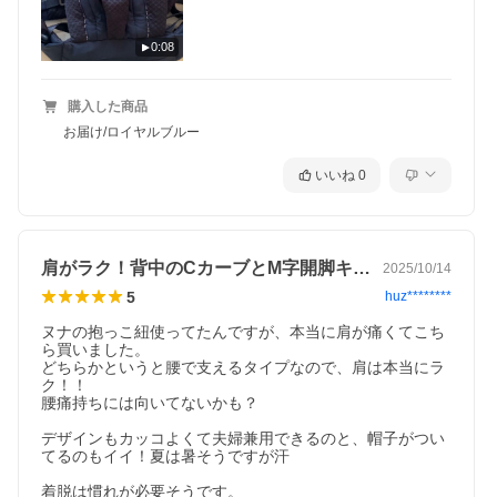
0:08
購入した商品
お届け/ロイヤルブルー
いいね
0
肩がラク！背中のCカーブとM字開脚キレイ
2025/10/14
5
huz********
ヌナの抱っこ紐使ってたんですが、本当に肩が痛くてこち
ら買いました。

どちらかというと腰で支えるタイプなので、肩は本当にラ
ク！！

腰痛持ちには向いてないかも？

デザインもカッコよくて夫婦兼用できるのと、帽子がつい
てるのもイイ！夏は暑そうですが汗

着脱は慣れが必要そうです。
