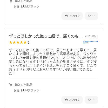
購入した商品
お届け/UMブラック
いいね
0
ずっとほしかった抱っこ紐で、届くのもす…
2025/8/21
5
paw********
ずっとほしかった抱っこ紐で、届くのもすごく早くて、届
いてすぐ開封しました！梱包から高級感があり、ワクワク
しました❤️肩や腰の負担が少なく、オシャレでお出かけが
楽しみになります！ベビちゃんも心地良さそうに、すぐ寝
ちゃってました！ポイント還元率もすごく良くて、どこで
買うよりもお得だとおもいます✨いい買い物ができまし
た！
購入した商品
お届け/UMブラック
いいね
1