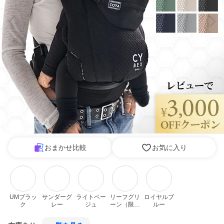
おまかせ比較
お気に入り
UMブラッ
サンダーグ
ライトベー
リーフグリ
ロイヤルブ
ク
レー
ジュ
ーン（限定
ルー
色）