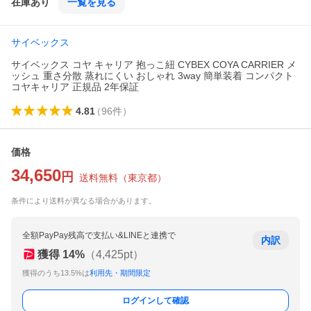
在庫あり
一覧を見る
サイベックス
サイベックス コヤ キャリア 抱っこ紐 CYBEX COYA CARRIER メ
ッシュ 重さ分散 蒸れにくい おしゃれ 3way 簡単装着 コンパクト
コヤキャリア 正規品 2年保証
4.81
（
96
件
）
価格
34,650
円
送料無料
（
東京都
）
条件により送料が異なる場合があります。
全額PayPay残高で支払い&LINEと連携で
内訳
獲得
14
%
（
4,425
pt）
獲得のうち13.5%は
利用先・期間限定
ログインして確認