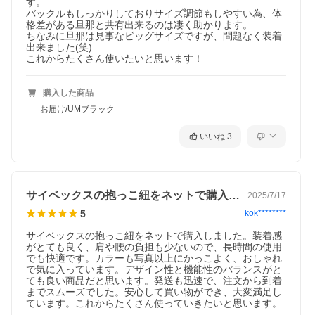
す。

バックルもしっかりしておりサイズ調節もしやすい為、体
格差がある旦那と共有出来るのは凄く助かります。

ちなみに旦那は見事なビッグサイズですが、問題なく装着
出来ました(笑)

これからたくさん使いたいと思います！
購入した商品
お届け/UMブラック
いいね
3
サイベックスの抱っこ紐をネットで購入し…
2025/7/17
5
kok********
サイベックスの抱っこ紐をネットで購入しました。装着感
がとても良く、肩や腰の負担も少ないので、長時間の使用
でも快適です。カラーも写真以上にかっこよく、おしゃれ
で気に入っています。デザイン性と機能性のバランスがと
ても良い商品だと思います。発送も迅速で、注文から到着
までスムーズでした。安心して買い物ができ、大変満足し
ています。これからたくさん使っていきたいと思います。