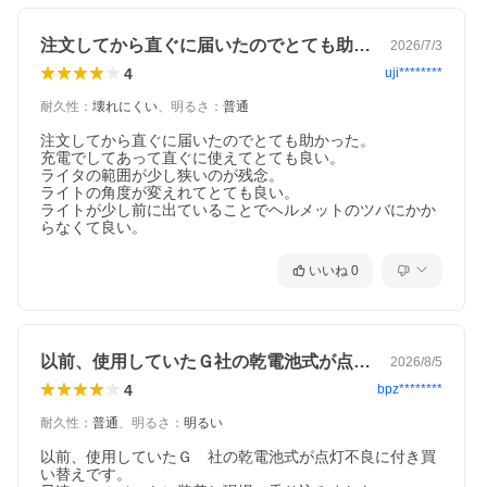
注文してから直ぐに届いたのでとても助か…
2026/7/3
4
uji********
耐久性
：
壊れにくい
、
明るさ
：
普通
注文してから直ぐに届いたのでとても助かった。

充電でしてあって直ぐに使えてとても良い。

ライタの範囲が少し狭いのが残念。

ライトの角度が変えれてとても良い。

ライトが少し前に出ていることでヘルメットのツバにかか
らなくて良い。
いいね
0
以前、使用していたＧ社の乾電池式が点灯…
2026/8/5
4
bpz********
耐久性
：
普通
、
明るさ
：
明るい
以前、使用していたＧ　社の乾電池式が点灯不良に付き買
い替えです。
