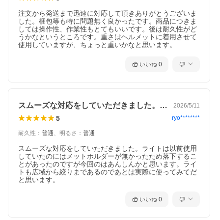
注文から発送まで迅速に対応して頂きありがとうございま
した。梱包等も特に問題無く良かったです。商品につきま
しては操作性、作業性もとてもいいです。後は耐久性がど
うかなというところです。重さはヘルメットに着用させて
使用していますが、ちょっと重いかなと思います。
いいね
0
スムーズな対応をしていただきました。ラ…
2026/5/11
5
ryo********
耐久性
：
普通
、
明るさ
：
普通
スムーズな対応をしていただきました。ライトは以前使用
していたのにはメットホルダーが無かったため落下するこ
とがあったのですが今回のはあんしんかと思います。ライ
トも広域から絞りまであるのであとは実際に使ってみてだ
と思います。
いいね
0