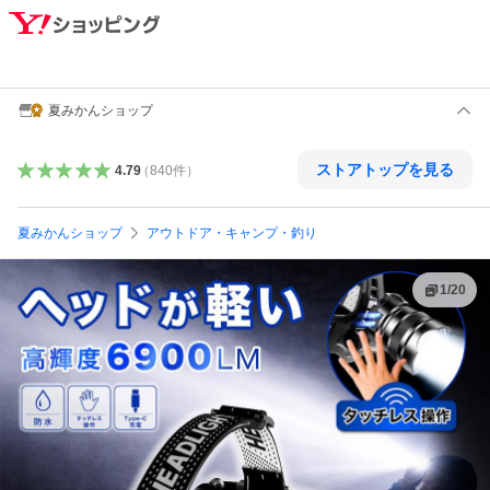
夏みかんショップ
ストアトップを見る
4.79
（
840
件
）
夏みかんショップ
アウトドア・キャンプ・釣り
1
/
20