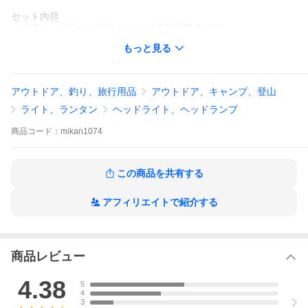
セット内容
・LEDヘッドライト本体（バンド含む画像すべて）
・18650リチウムイオン充電池ｘ2（本体内格納）
もっと見る
・充電ケーブル
・ヘルメットホルダ x 4個
・防水収納袋
・取扱説明書
アウトドア、釣り、旅行用品
アウトドア、キャンプ、登山
注）一部バッテリーボックス画像中にUSB-A端子ありますが、本
ライト、ランタン
ヘッドライト、ヘッドランプ
商品にはモバイルバッテリー機能はございません。予めご了承く
ださい
商品
コード：
mikan1074
以下、検索関連ワード欄になります（商品と直接関係ない名称等
含みますのでご了承ください）
ヘッドライト 充電式 led ヘットライト 最強ルーメン ヘルメット
この商品を共有する
釣り ヘッドランプ 釣り用 作業用 usb センサー 防水 ledヘッドラ
イト ヘルメットライト ライト 登山 軽量 赤 ジェントス ゼクサス
アフィリエイトで紹介する
レッドレンザー 釣りヘッドライト gentos ランニングライト 1865
0 リチウムイオン電池 ヘルメットホルダ
商品レビュー
4.38
5
4
3