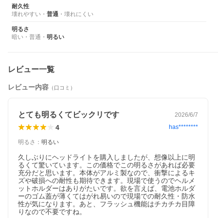
耐久性
壊れやすい
・
普通
・
壊れにくい
明るさ
暗い
・
普通
・
明るい
レビュー一覧
レビュー内容
（口コミ）
とても明るくてビックリです
2026/6/7
4
has********
明るさ
：
明るい
久しぶりにヘッドライトを購入しましたが、想像以上に明
るくて驚いています。この価格でこの明るさがあれば必要
充分だと思います。本体がアルミ製なので、衝撃によるキ
ズや破損への耐性も期待できます。現場で使うのでヘルメ
ットホルダーはありがたいです。欲を言えば、電池ホルダ
ーのゴム蓋が薄くてはがれ易いので現場での耐久性・防水
性が気になります。あと、フラッシュ機能はチカチカ目障
りなので不要ですね。