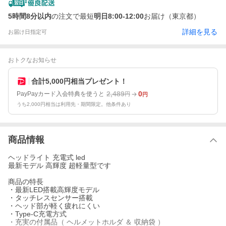
5時間8分以内
の注文で最短
明日8:00-12:00
お届け（東京都）
詳細を見る
お届け日指定可
おトクなお知らせ
合計5,000円相当プレゼント！
2,489
0
PayPayカード入会特典を使うと
円
円
うち2,000円相当は利用先・期間限定。他条件あり
商品情報
ヘッドライト 充電式 led
最新モデル 高輝度 超軽量型です
商品の特長
・最新LED搭載高輝度モデル
・タッチレスセンサー搭載
・ヘッド部が軽く疲れにくい
・Type-C充電方式
・充実の付属品（ ヘルメットホルダ ＆ 収納袋 ）