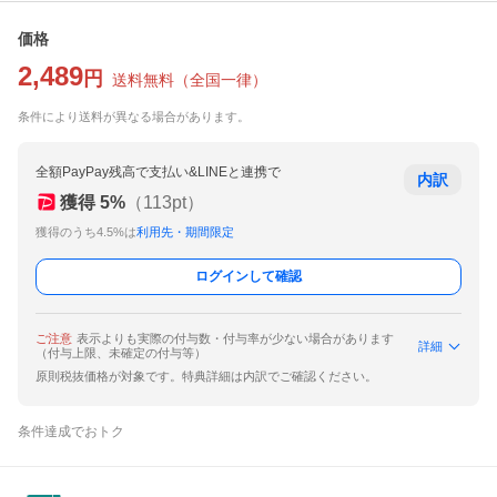
価格
2,489
円
送料無料
（
全国一律
）
条件により送料が異なる場合があります。
全額PayPay残高で支払い&LINEと連携で
内訳
獲得
5
%
（
113
pt）
獲得のうち4.5%は
利用先・期間限定
ログインして確認
ご注意
表示よりも実際の付与数・付与率が少ない場合があります
詳細
（付与上限、未確定の付与等）
原則税抜価格が対象です。特典詳細は内訳でご確認ください。
条件達成でおトク