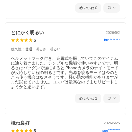
いいね
0
とにかく明るい
2026/5/2
5
tru********
耐久性
：
普通
、
明るさ
：
明るい
ヘルメットフック付き、充電式を探していてこのアイテム
に辿り着きました。シンプルな機能で使いやすいです。明
るさはバツグンで強にするとiPhoneカメラのナイトモード
が反応しない程の明るさです。光源を絞るモードは今のと
ころ使う機会はなさそうです。軽い防水機能がありますが
まだ試せていません。コスパは最高なのでまたリピートし
ようかと思います。
いいね
2
概ね良好
2026/5/25
5
sue********