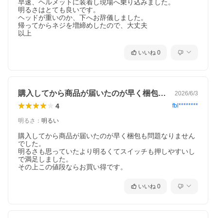
早速、ヘルメットに装着し現場へ乗り込みました。

明るさはとても良いです。

ヘッドが重いのか、下へお辞儀しました。

帰ってからネジを増締めしたので、大丈夫

以上
いいね
0
購入してから商品が届いたのが早く梱包も…
2026/6/3
4
fbl********
明るさ
：
明るい
購入してから商品が届いたのが早く梱包も問題なりません
でした。

明るさも思っていたより明るくてスイッチも押しやすいし
で満足しました。

その上この値段ならお買い得です。
いいね
0