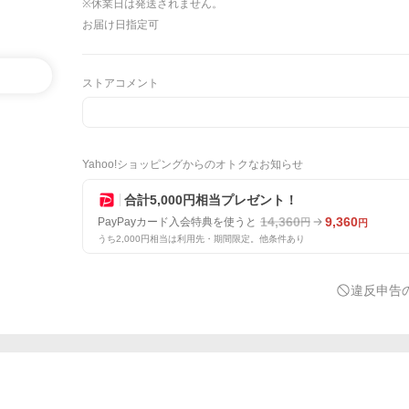
※休業日は発送されません。
お届け日指定可
ストアコメント
Yahoo!ショッピングからのオトクなお知らせ
合計5,000円相当プレゼント！
14,360
9,360
PayPayカード入会特典を使うと
円
円
うち2,000円相当は利用先・期間限定。他条件あり
違反申告