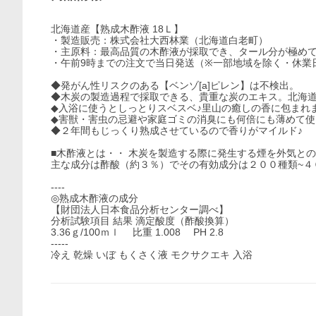
北海道産【熟成木酢液 18Ｌ】
・製造販売：株式会社大西林業（北海道白老町）
・主原料：最高品質の木酢液が採取でき、タール分が極め
・午前9時までの注文で当日発送（※一部地域を除く・休業
◆発がん性リスクのある【ベンゾ[a]ピレン】は不検出。
◆木炭の製造過程で採取できる、貴重な炭のエキス。北海
◆入浴に使うとしっとりスベスベ♪里山の癒しの香に包まれ
◆害獣・害虫の忌避や家庭ゴミの消臭にも何倍にも薄めて使
◆２年間もじっくり熟成させているので香りがマイルド♪
■木酢液とは・・ 木炭を製造する際に発生する煙を外気と
主な成分は酢酸（約３％）でその有効成分は２００種類~４
----
◎熟成木酢液の成分
【財団法人日本食品分析センター調べ】
分析試験項目 結果 滴定酸度（酢酸換算）
3.36ｇ/100ｍｌ 比重 1.008 PH 2.8
-----
冷え 乾燥 いぼ もくさく液 モクサクエキ 入浴