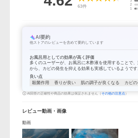
4.62
3
2
63
件
1
AI要約
他ストアのレビューを含めて要約しています
お風呂用としての効果が高く評価
多くのユーザーが、お風呂に木酢液を使用することで、
から、カビの発生を抑える効果も実感しているようです
良い点
殺菌作用
香りが良い
肌の調子が良くなる
カビの
AI回答の正確性や商品の効果は保証されません（
その他の注意点
）
レビュー動画・画像
動画