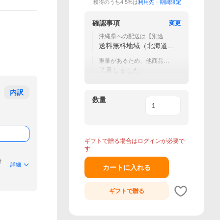
獲得のうち4.5%は
利用先・期間限定
確認事項
変更
沖縄県への配送は【別途送
料了承済】を選択ください
送料無料地域（北海道〜
九州）です
重量があるため、他商品と
の同梱不可
了承しました
内訳
数量
ギフトで贈る場合はログインが必要で
す
付
詳細
カートに入れる
ギフトで
贈る