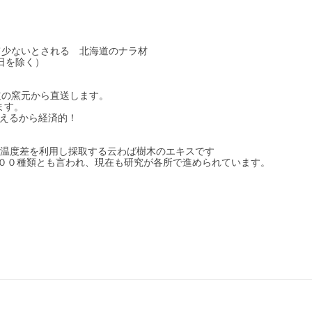
て少ないとされる 北海道のナラ材
日を除く）
道の窯元から直送します。
ます。
えるから経済的！
の温度差を利用し採取する云わば樹木のエキスです
００種類とも言われ、現在も研究が各所で進められています。