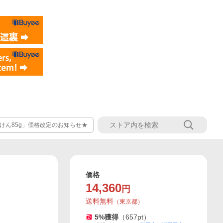
けん85g」価格改定のお知らせ★
価格
14,360
円
送料無料
（
東京都
）
5
%獲得
（
657
pt）