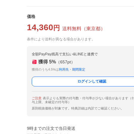
価格
14,360
円
送料無料
（
東京都
）
条件により送料が異なる場合があります。
全額PayPay残高で支払い&LINEと連携で
獲得
5
%
（
657
pt）
獲得のうち4.5%は
利用先・期間限定
ログインして確認
ご注意
表示よりも実際の付与数・付与率が少ない場合があります（
与上限、未確定の付与等）
原則税抜価格が対象です。特典詳細は内訳でご確認ください。
9時までの注文で当日発送