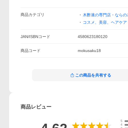
商品
カテゴリ
木酢液の専門店・ならの
コスメ、美容、ヘアケア
JAN/ISBNコード
4580623180120
商品
コード
mokusaku18
この商品を共有する
商品
レビュー
5
4