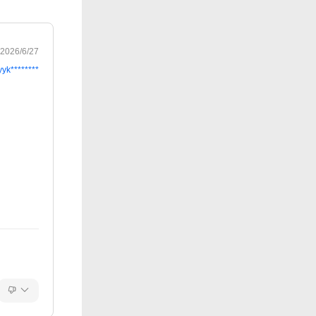
2026/6/27
yyk********