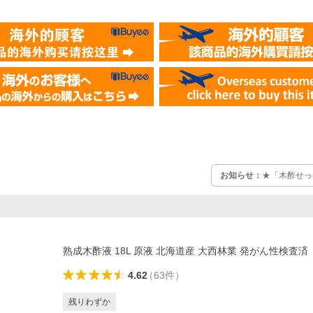
お知らせ：
★「木酢せっ
熟成木酢液 18L 原液 北海道産 大西林業 発がん性検査済
4.62
（
63
件
）
残りわずか